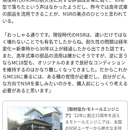
型で落ちたという声はなかったようだし、昨今では高年式車
の部品を流用できることが、NSRの美点のひとつと言われて
いる。
「おっしゃる通りです。現役時代のNSRは、速いだけではな
く壊れないことでも有名でしたからね。耐久性の問題は経年
変化＝新車時から30年以上が経過したから出てきた話です。
また、高年式車の部品の流用は確かにそうですが、逆に言う
ならMC18型も、オリジナルのままで良好なコンディション
を維持するのはかなり難しくなってきました。だからこれか
らMC18に乗るには、ある種の覚悟が必要だし、自分がどん
な方向でNSRを楽しみたいのかを、購入前にじっくり考える
必要があると思います」
【取材協力:モトールエンジニ
ア】
’22年に創立15周年を迎え
るモトールエンジニアは、全国
のNSRユーザーから絶大な支持