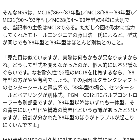
そんなNSRは、MC16(’86〜’87年型)／MC18(’88〜’89年型)／
MC21(’90〜’93年型)／MC28(’94〜’00年型)の4種に大別で
き、当記事の主役はMC18である。ただし今回の取材に協力
してくれたモトールエンジニアの藤田浩一氏によると、型式
が同じでも’88年型と’89年型はほとんど別物とのこと。
「見た目は似ていますが、実際は何もかもが異なりますから
ね。どうして型式を変えなかったのか、個人的には不思議な
ぐらいです。なお耐久性で2種のMC18を比較するなら、’88
年型の方がやや有利でしょう。その原因はクランクシャフト
のセンターシールと電装系で、’88年型の場合、センターシ
ールとベアリングが別体式。PGM‐CDIとRCバルブコントロ
ーラーも別部品ですが、’89年型以降はいずれも一体型。そ
の背景には小型化や構造の簡素化という意識があったと思い
ますが、役割が分かれた’88年型のほうがトラブルが起こり
にくいんですよ」
現役時代のNSRの耐久性に対する評価は非常に高く、’89年