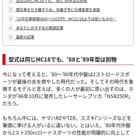
1
型式は同じMC18でも、’88と’89年型は別物
2
競合車を引き離すため、矢継ぎ早に仕様変更を実施
3
’21中古車相場は60〜150万円：MC21/28よりは安いものの…
4
あなたにおすすめの関連記事
5
最新の記事
型式は同じMC18でも、’88と’89年型は別物
今になって考えると、’80〜’90年代中盤は2ストロードスポ
ーツが最後の炎を燃やした時代だった。そしてその時代を象
徴するモデルと言えば、多くの人が最初に思い出すのは、ホ
ンダが’86年10月に発売したレーサーレプリカ「NSR250R」
だろう。
もちろん中には、ヤマハRZやTZR、スズキΓシリーズなどを
筆頭に挙げる人がいるに違いない。とはいえ、’80年代中盤
から2スト250ccロードスポーツの性能が飛躍的に向上して