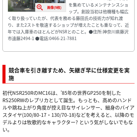
を集めているメンテナンスショ
画像(9枚)
ップ。創設当初は他機種も幅広
く取り扱っていたが、代表を務める藤田氏の技術力が知れ渡
り、また2ストを敬遠するショップが増えたことも重なって、近
年では入庫車のほとんどがNSRとのこと。●住所:神奈川県藤沢
市遠藤2494-1 ●電話:0466-21-7881
競合車を引き離すため、矢継ぎ早に仕様変更を実
施
初代NSR250RのMC16は、’85年の世界GP250を制した
RS250RWのレプリカとして誕生。もっとも、高めのハンド
ルや跳ね上がり角度が控え目なサイレンサー、細身のバイア
スタイヤ(100/80-17・130/70-18)などを考えると、以降のモ
デルよりは牧歌的なキャラクター? という気がしないでもな
い。