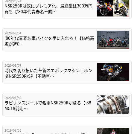
2020/08/24
NSR250Rは既にプレミア化、最終型は300万円
弱も【’80年代青春名車購…
2020/08/04
’80年代青春名車バイクを手に入れろ！【価格高
騰が進み̶…
2020/05/07
時代を切り拓いた革新のエポックマシン：ホン
ダNSR250R/SP【不動…
2020/01/30
ラビリンスシールで名車NSR250Rが蘇る【’88
MC18前期…
2019/08/05