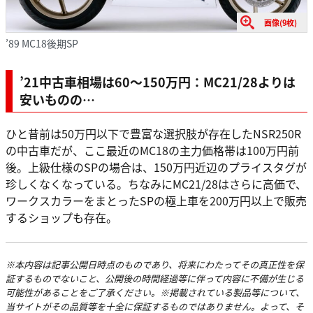
画像(9枚)
’89 MC18後期SP
’21中古車相場は60〜150万円：MC21/28よりは
安いものの…
ひと昔前は50万円以下で豊富な選択肢が存在したNSR250R
の中古車だが、ここ最近のMC18の主力価格帯は100万円前
後。上級仕様のSPの場合は、150万円近辺のプライスタグが
珍しくなくなっている。ちなみにMC21/28はさらに高価で、
ワークスカラーをまとったSPの極上車を200万円以上で販売
するショップも存在。
※本内容は記事公開日時点のものであり、将来にわたってその真正性を保
証するものでないこと、公開後の時間経過等に伴って内容に不備が生じる
可能性があることをご了承ください。※掲載されている製品等について、
当サイトがその品質等を十全に保証するものではありません。よって、そ