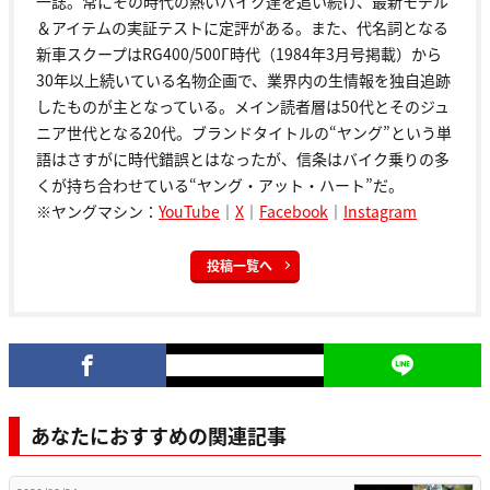
一誌。常にその時代の熱いバイク達を追い続け、最新モデル
＆アイテムの実証テストに定評がある。また、代名詞となる
新車スクープはRG400/500Γ時代（1984年3月号掲載）から
30年以上続いている名物企画で、業界内の生情報を独自追跡
したものが主となっている。メイン読者層は50代とそのジュ
ニア世代となる20代。ブランドタイトルの“ヤング”という単
語はさすがに時代錯誤とはなったが、信条はバイク乗りの多
くが持ち合わせている“ヤング・アット・ハート”だ。
※ヤングマシン：
YouTube
｜
X
｜
Facebook
｜
Instagram
投稿一覧へ
あなたにおすすめの関連記事