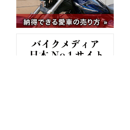
HOME
バイク／オートバイ［旧型車／旧車／名車／絶版車］
’8