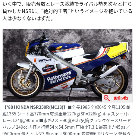
いく中で、販売台数とレース戦績でライバル勢を次々と打ち
負かしたNSRに、”絶対的王者”というイメージを抱いている
人は少なくないはずだ。
画像(9枚)
【’88 HONDA NSR250R(MC18)】
■全長1985 全幅645 全高1105 軸
距1365 シート高770mm 乾燥重量127kg(SP=126kg) キャスター/ト
レール24度/90mm ■水冷2スト90度V型2気筒クランクケースリード
バルブ 249cc 内径×行程54×54.5mm 圧縮比7.3:1 最高出力45ps／
9500rpm 最大トルク3.8kg-m／8000rpm 変速機6段リターン 燃料タ