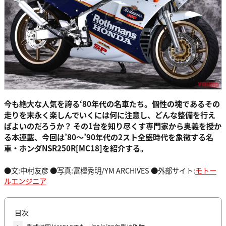
今も絶大な人気を誇る‘80年代の名車たち。個性の塊であるその
走りを末永く楽しんでいくには何に注意し、どんな整備を行え
ばよいのだろうか？ その1台を知り尽くす専門家から奥義を授か
る本連載、今回は’80〜’90年代の2スト全盛時代を象徴する名
車・ホンダNSR250R[MC18]を紹介する。
●文:中村友彦 ●写真:富樫秀明/YM ARCHIVES ●外部サイト:
モトー
ルエンジニア
目次