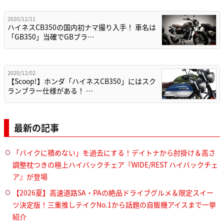
2020/12/11
ハイネスCB350の国内初ナマ撮り入手！ 車名は
「GB350」当確でGBブラ…
2020/12/02
【Scoop!】ホンダ「ハイネスCB350」にはスク
ランブラー仕様がある！ …
最新の記事
「バイクに積めない」を過去にする！デイトナから肘掛け＆高さ
調整枕つきの極上ハイバックチェア『WIDE/REST ハイバックチェ
ア』が登場
【2026夏】高速道路SA・PAの絶品ドライブグルメ＆限定スイー
ツ決定版！三重推しテイクNo.1から話題の自販機アイスまで一挙
紹介