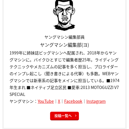
ヤングマシン編集部員
ヤングマシン編集部(ヨ)
1999年に姉妹誌ビッグマシンへ配属され、2018年からヤン
グマシンに。バイクひとすじで編集者歴25年。ライディング
テクニックやメカニズムの記事を多く担当し、プロライダー
のインプレ起こし（聞き書きによる代筆）も多数。WEBヤン
グマシンでは新車系の記事をメインに担当している。■1974
年生まれ ■ネイティブ足立区民 ■愛車:2013 MOTOGUZZI V7
SPECIAL
ヤングマシン：
YouTube
｜
X
｜
Facebook
｜
Instagram
投稿一覧へ