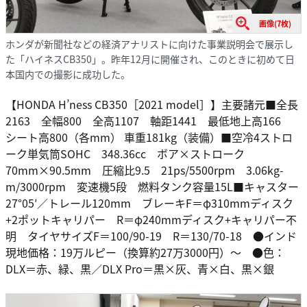
画像(7枚)
ホンダが新聞社などの経済アナリストに向けた事業説明会で展示し
た「ハイネスCB350」。昨年12月に開催され、このときに初めて日
本国内での撮影に成功した。
【HONDA H’ness CB350［2021 model］】主要諸元■全長
2163 全幅800 全高1107 軸距1441 最低地上高166
シート高800（各mm） 車重181kg（装備）■空冷4ストロ
ーク単気筒SOHC 348.36cc ボア×ストローク
70mm×90.5mm 圧縮比9.5 21ps/5500rpm 3.06kg-
m/3000rpm 変速機5段 燃料タンク容量15L■キャスター
27°05′／トレール120mm ブレーキF＝φ310mmディスク
+2ポットキャリパー R＝φ240mmディスク+キャリパー不
明 タイヤサイズF＝100/90-19 R＝130/70-18 ●インド
現地価格：19万ルピー（換算約27万3000円）～ ●色：
DLX＝赤、緑、黒／DLX Pro＝黒×灰、青×白、黒×銀