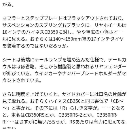
かる。
マフラーとステッププレートはブラックアウトされており、
サスペンションのスプリングもブラックに。リヤホイールは
18インチのハイネスCB350に対し、やや幅広の小径ホイー
ルに見える。おそらくは140～150mm幅の17インチタイヤ
を装着するのではないだろうか。
シートは後端にテールランプを埋め込んだ仕様で、テールカ
ウルはほぼ省略。そこから樹脂製と思われるリヤフェンダー
が伸びていき、ウインカーやナンバープレートホルダーがマ
ウントされている。
さらに明度を上げていくと、サイドカバーには車名の片鱗が
見て取れる。おそらくハイネスCB350と同じ書体で「CB～
～」と書かれ、その下には「R」らしき文字が。……となる
と、車名はCB350RSとか、CB350RS-Zとか、CB350RR-
R……はさすがに無いだろうが、RSあたりは有力に思えてな
らない。