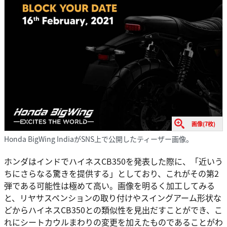
画像(7枚)
Honda BigWing IndiaがSNS上で公開したティーザー画像。
ホンダはインドでハイネスCB350を発表した際に、「近いう
ちにさらなる驚きを提供する」としており、これがその第2
弾である可能性は極めて高い。画像を明るく加工してみる
と、リヤサスペンションの取り付けやスイングアーム形状な
どからハイネスCB350との類似性を見出だすことができ、こ
れにシートカウルまわりの変更を加えたものであることがわ