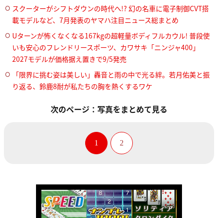
スクーターがシフトダウンの時代へ!? 幻の名車に電子制御CVT搭
載モデルなど、7月発表のヤマハ注目ニュース総まとめ
Uターンが怖くなくなる167kgの超軽量ボディフルカウル! 普段使
いも安心のフレンドリースポーツ、カワサキ「ニンジャ400」
2027モデルが価格据え置きで9/5発売
「限界に挑む姿は美しい」轟音と雨の中で光る絆。若月佑美と振
り返る、鈴鹿8耐が私たちの胸を熱くするワケ
次のページ：写真をまとめて見る
1
2