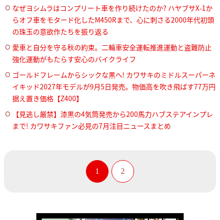
なぜヨシムラはコンプリート車を作り続けたのか? ハヤブサX-1か
らオフ車をモタード化したM450Rまで、心に刺さる2000年代初頭
の珠玉の意欲作たちを振り返る
愛車と自分を守る秋の約束。二輪車安全運転推進運動と盗難防止
強化運動がもたらす安心のバイクライフ
ゴールドフレームからシックな黒へ! カワサキのミドルスーパーネ
イキッド2027年モデルが9月5日発売。物価高を吹き飛ばす77万円
据え置き価格【Z400】
【見逃し厳禁】漆黒の4気筒発売から200馬力ハブステアインプレ
まで! カワサキファン必見の7月注目ニュースまとめ
1
2