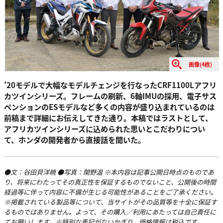
画像(4枚)
’20モデルで大幅なモデルチェンジを行なったCRF1100Lアフリ
カツインシリーズ。フレームの刷新、6軸IMUの採用、電子サス
ペンションのESモデルなど多くの内容が盛り込まれているのは
前稿まで詳細にお伝えしてきた通り。本稿ではラストとして、
アフリカツインシリーズに込められた思いとこだわりについ
て、ホンダの開発者から直接話を聞いた。
●文：谷田貝洋暁 ●写真：関野温 ※本内容は記事公開日時点のものであ
り、将来にわたってその真正性を保証するものでないこと、公開後の時間
経過等に伴って内容に不備が生じる可能性があることをご了承ください。
※掲載されている製品等について、当サイトがその品質等を十全に保証す
るものではありません。よって、その購入／利用にあたっては自己責任に
てお願いします。※特別な表記がないかぎり、価格情報は税込です。