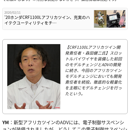
2020/02/11
’20ホンダCRF1100Lアフリカツイン、充実のハ
イテクユーティリティをチ…
【CRF1100Lアフリカツイン開
発責任者・森田健二氏】スロッ
トルバイワイヤを装備した前回
のモデルチェンジとADVの開発
に続き、今回のアフリカツイン
モデルチェンジにおいても開発
責任者を続投。徹底的な軽量化
を主眼にモデルチェンジを行っ
たという。
YM
：新型アフリカツインのADVには、電子制御サスペンシ
ョンが装備されましたが、どうしてこの電子制御サスペンシ