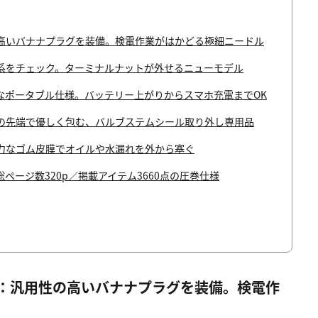
高いバナナプラグを装備。検電作業がはかどる極細ニードル
系をチェック。ターミナルナットが外せるニューモデル
なポータブル仕様。バッテリー上がりからスマホ充電までOK
の先端で優しく包む、バルブステムシール取り外し専用品
力なゴム皮膜でオイルや水漏れを外から塞ぐ
ージ数320p／掲載アイテム3660点の圧巻仕様
：汎用性の高いバナナプラグを装備。検電作