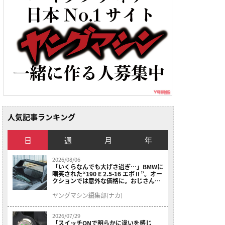
人気記事ランキング
日
週
月
年
2026/08/06
「いくらなんでも大げさ過ぎ…」BMWに
嘲笑された“190 E 2.5-16 エボⅡ”。オー
クションでは意外な価格に。おじさん達
が少年だった頃の憧れのクルマを深堀り
ヤングマシン編集部(ナカ)
2026/07/29
「スイッチONで明らかに違いを感じ