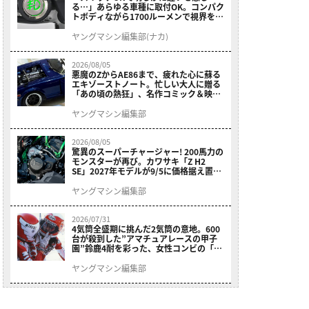
る…」あらゆる車種に取付OK。コンパク
トボディながら1700ルーメンで視界を確
保する［デイトナ・LEDフォグランプユ
ニット プレシャスレイ スモール］
ヤングマシン編集部(ナカ)
2026/08/05
悪魔のZからAE86まで、疲れた心に蘇る
エキゾーストノート。忙しい大人に贈る
「あの頃の熱狂」、名作コミック＆映画
の愛機たちが東京駅地下に期間限定で集
結！
ヤングマシン編集部
2026/08/05
驚異のスーパーチャージャー! 200馬力の
モンスターが再び。カワサキ「Z H2
SE」2027年モデルが9/5に価格据え置き
で発売
ヤングマシン編集部
2026/07/31
4気筒全盛期に挑んだ2気筒の意地。600
台が殺到した”アマチュアレースの甲子
園”鈴鹿4耐を彩った、女性コンビの「ス
ズキGSX400E」が特別展示開始
ヤングマシン編集部