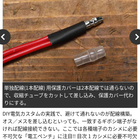
単独配線(1本配線) 用保護カバーは2本配線では通らないの
で、収縮チューブをカットして差し込み、保護カバー代わ
りにする。
DIY電気カスタムの実践で、避けて通れないのが配線構築。
オス／メスを差し込むといっても、一致するギボシ端子がな
ければ配線接続できない。ここでは各種端子のカシメに必要
不可欠な「電工ペンチ」に注目!! 目次 1 カシメに必要不可欠