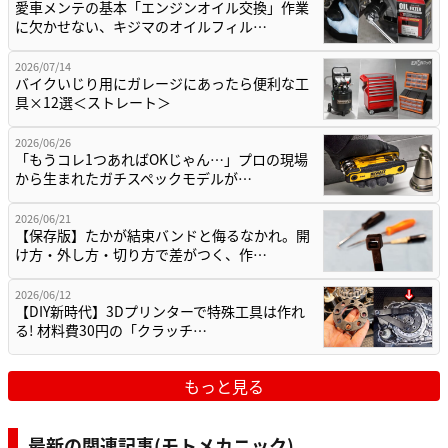
愛車メンテの基本「エンジンオイル交換」作業
に欠かせない、キジマのオイルフィル…
2026/07/14
バイクいじり用にガレージにあったら便利な工
具×12選＜ストレート＞
2026/06/26
「もうコレ1つあればOKじゃん…」プロの現場
から生まれたガチスペックモデルが…
2026/06/21
【保存版】たかが結束バンドと侮るなかれ。開
け方・外し方・切り方で差がつく、作…
2026/06/12
【DIY新時代】3Dプリンターで特殊工具は作れ
る! 材料費30円の「クラッチ…
もっと見る
最新の関連記事(モトメカニック)