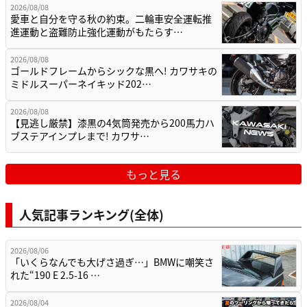
2026/08/08
愛車と自分を守る秋の約束。二輪車安全運転推
進運動と盗難防止強化運動がもたらす…
2026/08/08
ゴールドフレームからシックな黒へ! カワサキの
ミドルスーパーネイキッド202…
2026/08/08
【見逃し厳禁】漆黒の4気筒発売から200馬力ハ
ブステアインプレまで! カワサ…
もっと見る
人気記事ランキング(全体)
2026/08/06
「いくらなんでも大げさ過ぎ…」BMWに嘲笑さ
れた“190 E 2.5-16 …
2026/08/04