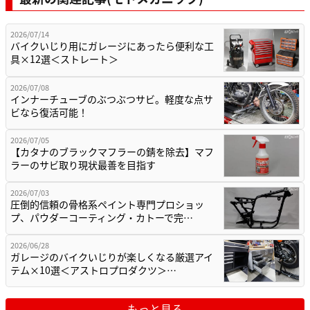
2026/07/14
バイクいじり用にガレージにあったら便利な工
具×12選＜ストレート＞
2026/07/08
インナーチューブのぶつぶつサビ。軽度な点サ
ビなら復活可能！
2026/07/05
【カタナのブラックマフラーの錆を除去】マフ
ラーのサビ取り現状最善を目指す
2026/07/03
圧倒的信頼の骨格系ペイント専門プロショッ
プ、パウダーコーティング・カトーで完…
2026/06/28
ガレージのバイクいじりが楽しくなる厳選アイ
テム×10選＜アストロプロダクツ＞…
もっと見る