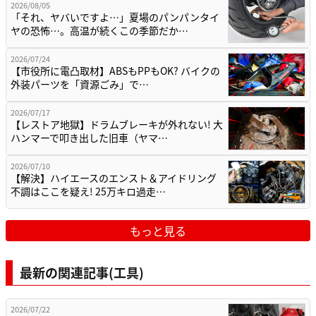
2026/08/05
「それ、ヤバいですよ…」夏場のパンパンタイ
ヤの恐怖…。高温が続くこの季節だか…
2026/07/24
【市役所に電凸取材】ABSもPPもOK? バイクの
外装パーツを「資源ごみ」で…
2026/07/17
【レストア地獄】ドラムブレーキが外れない! 大
ハンマーで叩き出した旧車（ヤマ…
2026/07/10
【解決】ハイエースのエンスト＆アイドリング
不調はここを疑え! 25万キロ過走…
もっと見る
最新の関連記事(工具)
2026/07/22