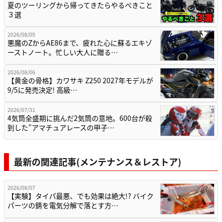
夏のツーリングから帰ってきたらやるべきこと
３選
2026/08/05
悪魔のZからAE86まで、疲れた心に蘇るエキゾ
ーストノート。忙しい大人に贈る…
2026/08/06
【黄金の骨格】カワサキ Z250 2027年モデルが
9/5に発売決定! 高級…
2026/07/31
4気筒全盛期に挑んだ2気筒の意地。600台が殺
到した”アマチュアレースの甲子…
最新の関連記事(メンテナンス＆レストア)
2026/08/07
【実験】タイパ最悪、でも効果は絶大!? バイク
パーツの錆を電気分解で落とす方…