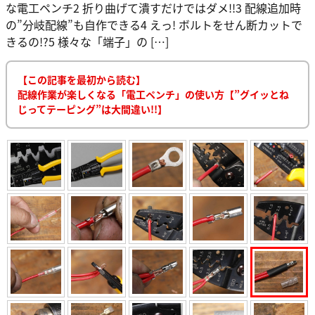
な電工ペンチ2 折り曲げて潰すだけではダメ!!3 配線追加時
の”分岐配線”も自作できる4 えっ! ボルトをせん断カットで
きるの!?5 様々な「端子」の […]
【この記事を最初から読む】
配線作業が楽しくなる「電工ペンチ」の使い方【”グイッとね
じってテーピング”は大間違い!!】