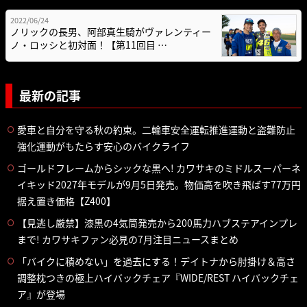
2022/06/24
ノリックの長男、阿部真生騎がヴァレンティー
ノ・ロッシと初対面！【第11回目 …
最新の記事
愛車と自分を守る秋の約束。二輪車安全運転推進運動と盗難防止
強化運動がもたらす安心のバイクライフ
ゴールドフレームからシックな黒へ! カワサキのミドルスーパーネ
イキッド2027年モデルが9月5日発売。物価高を吹き飛ばす77万円
据え置き価格【Z400】
【見逃し厳禁】漆黒の4気筒発売から200馬力ハブステアインプレ
まで! カワサキファン必見の7月注目ニュースまとめ
「バイクに積めない」を過去にする！デイトナから肘掛け＆高さ
調整枕つきの極上ハイバックチェア『WIDE/REST ハイバックチェ
ア』が登場