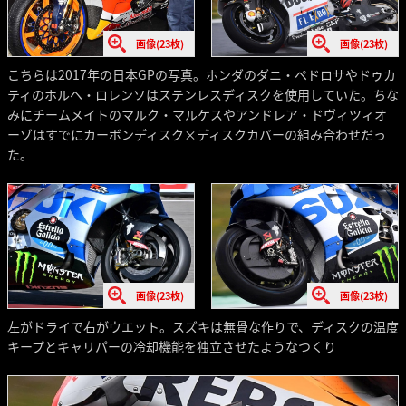
画像(23枚)
画像(23枚)
こちらは2017年の日本GPの写真。ホンダのダニ・ペドロサやドゥカ
ティのホルヘ・ロレンソはステンレスディスクを使用していた。ちな
みにチームメイトのマルク・マルケスやアンドレア・ドヴィツィオ
ーゾはすでにカーボンディスク×ディスクカバーの組み合わせだっ
た。
画像(23枚)
画像(23枚)
左がドライで右がウエット。スズキは無骨な作りで、ディスクの温度
キープとキャリパーの冷却機能を独立させたようなつくり