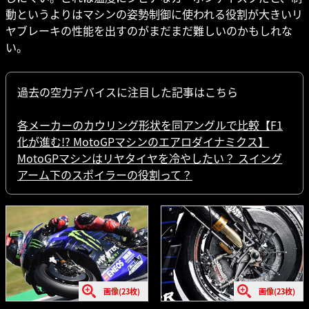
動というよりはマシンの姿勢制御に使われる役割が大きいリ
ヤブレーキの性能を出すのがまだまだ難しいのかもしれな
い。
過去の空力デバイスに注目した記事はこちら
各メーカーのカウリング形状を同アングルで比較【F1
化が進む!? MotoGPマシンのエアロダイナミクス】
MotoGPマシンはリヤタイヤを冷やしたい？ スイング
アーム下のスポイラーの役割って？
画像(23枚)
画像(23枚)