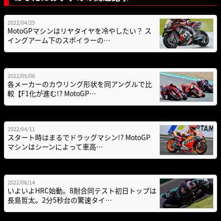
2022/04/25
MotoGPマシンはリヤタイヤを冷やしたい？ ス
イングアーム下のスポイラーの…
2022/05/06
各メーカーのカウリング形状を同アングルで比
較【F1化が進む!? MotoGP…
2022/04/11
スタート時はまるでドラッグマシン!? MotoGP
マシンはシーンによって車高…
2022/06/14
いよいよHRC始動。8耐合同テスト初日トップは
長島哲太。2分5秒台の驚速タイ…