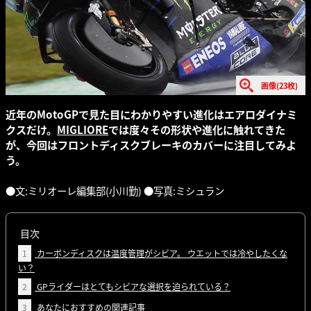
画像(23枚)
近年のMotoGPで見た目にわかりやすい進化はエアロダイナミ
クスだけ。
MIGLIORE
では度々その形状や進化に触れてきた
が、今回はフロントディスクブレーキのカバーに注目してみよ
う。
●文:ミリオーレ編集部(小川勤) ●写真:ミシュラン
目次
1
カーボンディスクは温度管理がシビア。 ウエットでは冷やしたくな
い？
2
GPライダーはとてもシビアな選択を迫られている？
3
あなたにおすすめの関連記事