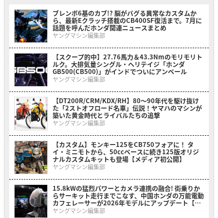
ブレンボ6基のカブ!? 脳がバグる異常なカスタムか
ら、最新Eクラッチ搭載のCB400SF復活まで。7月に
話題を呼んだホンダ関連ニュースまとめ
ヤングマシン編集部
【スクープ的中】27.76馬力＆43.3Nmのモリモリト
ルク。大排気量シングル・ヘリテイジ「ホンダ
GB500(CB500)」がインドでついにアンベール
ヤングマシン編集部
【DT200R/CRM/KDX/RH】80〜90年代を駆け抜け
た「2ストオフロード名車」伝説！ヤマハのマシンが
築いた黄金時代とライバルたちの追撃
ヤングマシン編集部
【カスタム】モンキー125をCB750フォアに！ タ
イ・ミニモトから、50ccベースに続き125版オリジ
ナルカスタムキットも登場【メディア初公開】
ヤングマシン編集部
15.8kWの猛烈パワーとカメラ連携の融合! 街乗りか
らサーキット走行までこなす、中国ホンダの万能電動
カフェレーサーが2026年モデルにアップデート【海
外】
ヤングマシン編集部