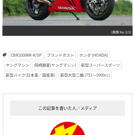
(画像 No.3/3)
CBR1000RR-R/SP
ブランドポスト
ホンダ [HONDA]
ヤングマシン
岡崎静夏[ヤングマシン]
新型スーパースポーツ
新型バイク(日本車／国産車)
新型大型二輪 [751〜1000cc]
この記事を書いた人／メディア