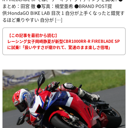
まとめ：田宮 徹 ●写真：楠堂亜希 ●BRAND POST提
供:HondaGO BIKE LAB 目次 1 自分が上手くなったと錯覚す
るほど乗りやすい 自分が […]
【この記事を最初から読む】
レーシング女子岡崎静夏が新型CBR1000RR-R FIREBLADE SP
に試乗!「扱いやすさが磨かれて、驚速のまま楽しさ倍増」