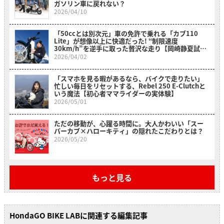
ガソリン車に戻れない？
2026/04/10
「50ccとは別次元」車の免許で乗れる「カブ110
Lite」が想像以上に快適だった! “制限速度
30km/h”を逆手に取った贅沢な走り【岡崎静夏試乗
レビュー】
2026/04/02
「スマホを見る暇があるなら、バイクで走りたい」
忙しい毎日をリセットする、Rebel 250 E-Clutchと
いう魔法【初心者ママライダーの実体験】
2026/05/01
ただの移動が、心躍る時間に。大人かわいい「スー
パーカブ×ハローキティ」の隠れたこだわりとは？
2026/05/20
もっと見る
HondaGO BIKE LABに関連する編集記事