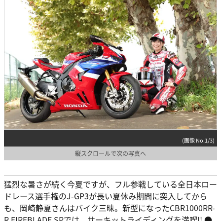
(画像 No.1/3)
縦スクロールで次の写真へ
猛烈な暑さが続く今夏ですが、フル参戦している全日本ロー
ドレース選手権のJ-GP3が長い夏休み期間に突入してから
も、岡崎静夏さんはバイク三昧。新型になったCBR1000RR-
R FIREBLADE SPでは、サーキットライディングを満喫!! ●