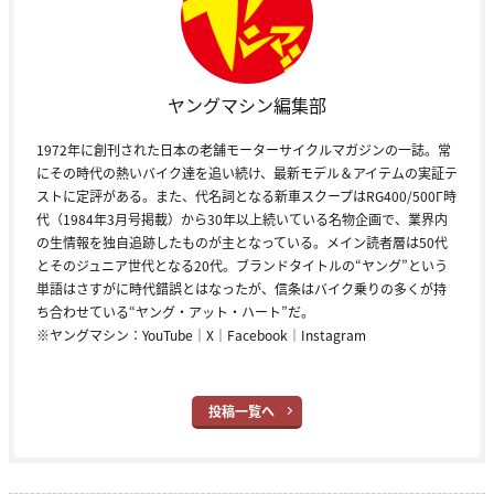
ヤングマシン編集部
1972年に創刊された日本の老舗モーターサイクルマガジンの一誌。常
にその時代の熱いバイク達を追い続け、最新モデル＆アイテムの実証テ
ストに定評がある。また、代名詞となる新車スクープはRG400/500Γ時
代（1984年3月号掲載）から30年以上続いている名物企画で、業界内
の生情報を独自追跡したものが主となっている。メイン読者層は50代
とそのジュニア世代となる20代。ブランドタイトルの“ヤング”という
単語はさすがに時代錯誤とはなったが、信条はバイク乗りの多くが持
ち合わせている“ヤング・アット・ハート”だ。
※ヤングマシン：
YouTube
｜
X
｜
Facebook
｜
Instagram
投稿一覧へ