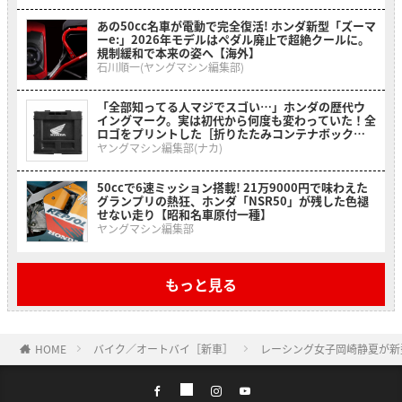
あの50cc名車が電動で完全復活! ホンダ新型「ズーマ
ーe:」2026年モデルはペダル廃止で超絶クールに。
規制緩和で本来の姿へ【海外】
石川順一(ヤングマシン編集部)
「全部知ってる人マジでスゴい…」ホンダの歴代ウ
イングマーク。実は初代から何度も変わっていた！全
ロゴをプリントした［折りたたみコンテナボックス
ホンダウィングヒストリー］
ヤングマシン編集部(ナカ)
50ccで6速ミッション搭載! 21万9000円で味わえた
グランプリの熱狂、ホンダ「NSR50」が残した色褪
せない走り【昭和名車原付一種】
ヤングマシン編集部
もっと見る
HOME
バイク／オートバイ［新車］
レーシング女子岡崎静夏が新型C