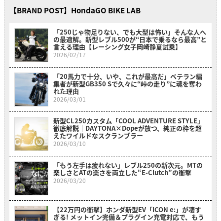
【BRAND POST】HondaGO BIKE LAB
「250じゃ物足りない、でも大型は怖い」そんな人へ
の最適解。新型レブル500が“日本で乗るなら最高”と
言える理由【レーシング女子岡崎静夏試乗】
2026/02/17
「20馬力で十分、いや、これが最高だ」ベテラン編
集者が新型GB350 Sで久々に“峠の走り”に魂を奪わ
れた理由
2026/03/01
新型CL250カスタム「COOL ADVENTURE STYLE」
徹底解説｜DAYTONA×Dopeが放つ、純正の枠を超
えたワイルドなスクランブラー
2026/03/10
「もう左手は疲れない」レブル250の新次元。MTの
楽しさとATの楽さを両立した“E-Clutch”の衝撃
2026/03/20
【22万円の衝撃】ホンダ新型EV「ICON e:」が凄す
ぎる! メットイン完備＆プラグイン充電対応で、もう