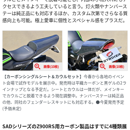
クセスできるよう工夫していると言う。灯火類やナンバース
テーは純正品にも対応するほか、カスタム次第でさらなる質
感向上も可能。極上愛車に個性とスペシャル感をプラスだ。
画像(10枚)
画像(10枚)
【カーボンシングルシート＆カウルセット】
今春から各地のイベン
ト会場で試作モデルを展示中。発売時は平織カーボンと黒ゲルの2ラ
インナップとなる予定だ。シートとカウルは一体だが、メインキー
でカウルごと脱着できるよう現在調整中。ナンバーステーは純正品
の他、同社のフェンダーレスキットにも対応する。●今夏発売予定
(予価未定)
SADシリーズのZ900RS用カーボン製品はすでに4種類展