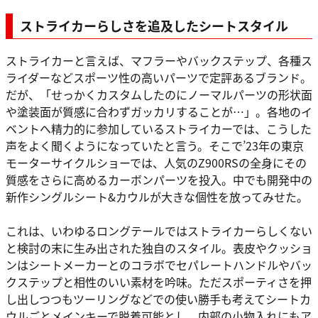
ストライカーらしさを追及したシートスタイル
ストライカーと言えば、マフラーやバックステップ、各種ス
ライダーなどスポーツ性の高いパーツで定評あるブランド。
だが、「せっかくカスタムしたのにノーマルパーツの形状面
や塗装面が質感に合わずガッカリすることが…」。各地のイ
ベントへ精力的に参加しているストライカーでは、こうした
声をよく聞くようになっていたと言う。そこで’23年の東京
モーターサイクルショーでは、人気のZ900RSの全身にその
質感をさらに高めるカーボンパーツを投入。中でも開発中の
新作シングルシート&カウルが大きな個性を放ってみせた。
これは、いわゆるロングテールではストライカーらしくない
と検討の末に生み出された独自のスタイル。表皮やクッショ
ンはシートメーカーとのコラボでセパレートハンドルやバッ
クステップと相性のいい素材を吟味。ただスポーティさを押
し出しつつもツーリングなどでの使い勝手も考えてシートカ
ウルごとメインキーで脱着可能とし、内部の小物入れにもア