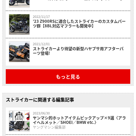
2022/11/17
’23 Z900RSに適合したストライカーのカスタムパー
ツ群【8BL対応マフラーも開発中】
2021/12/01
ストライカーより待望の新型ハヤブサ用アフターパ
ーツ登場!
もっと見る
ストライカーに関連する編集記事
2023/06/30
ヤンマシ的ホットアイテムピックアップ×9選〈アラ
イヘルメット／SHOEI／BMW etc.〉
ヤングマシン編集部