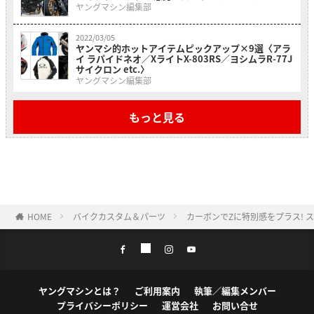
ヤングマシン編集部
2022/03/05
ヤンマシ的ホットアイテムピックアップ×9選〈アラ
イ ラパイドネオ／XライトX-803RS／ヨシムラR-77J
サイクロン etc.〉
ヤングマシン編集部
もっと見る
HOME
バイクカスタム＆パーツ
カーボンでZに特別感をプラス! スト
ヤングマシンとは？
ご利用案内
執筆／編集メンバー
プライバシーポリシー
運営会社
お問い合せ