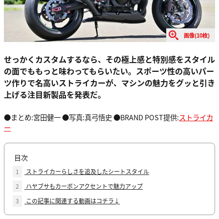
画像(10枚)
せっかくカスタムするなら、その極上感と特別感をスタイル
の面でももっと味わってもらいたい。スポーツ性の高いパー
ツ作りで名高いストライカーが、マシンの魅力をグッと引き
上げる注目新製品を発表だ。
●まとめ:宮田健一 ●写真:真弓悟史 ●BRAND POST提供:
ストライカ
ー
目次
1
ストライカーらしさを追及したシートスタイル
2
ハヤブサもカーボンアクセントで魅力アップ
3
この記事に関連する動画はコチラ↓