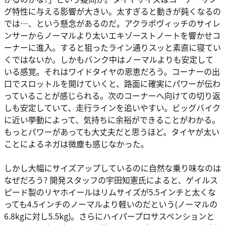
グ特性に与える影響が大きい。太すぎると動きが鈍くなるの
では…、という懸念があるのだ。アクラポヴィッチのサイレ
ンサーからノーマルより太いエキゾーストノートを響かせコ
ーナーに進入。すると狙ったライン通りスッと素直に寝てい
くではないか。しかもバンク中はノーマルよりも安定して
いる感覚。それはワイドタイヤの恩恵だろう。コーナーの出
口でスロットルを開けていくと、路面に確実にパワーが伝わ
っていることが感じられる。次のコーナーへ向けての切り返
しも安定していて、走行ラインを追いやすい。ビッグバイク
に近い挙動によって、気持ちに余裕ができることがわかる。
もっとパワーがあっても大丈夫だと思うほど。タイヤが太い
ことによるネガは微塵も感じなかった。
しかし大幅にサイズアップしているのに自然な乗り味なのは
なぜだろう? 開発スタッフの宇田知憲氏によると、ゲイルス
ピード製のリヤホイールはリムサイズが5.5インチと太くな
っても4.5インチのノーマルより軽いのだという(ノーマルの
6.8kgに対し5.5kg)。さらにハイパープロサスペンションと