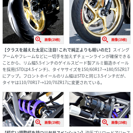
画像(19枚)
画像(19枚)
【クラスを越えた太足に注目! これで純正よりも軽いのだ】
スイング
アームやフレームなどに一切手を加えずチェーンラインが確保できる
ことから、リム幅5.5インチのゲイルスピード製アルミ鍛造ホイール
を採用(STDは4.5インチ)、タイヤサイズを150/60R17→180/55ZR17
にアップ。フロントホイールのリム幅はSTDと同じ3.5インチだが、
タイヤは110/70R17→120/70ZR17に変更されている。
画像(19枚)
画像(19枚)
【幅広い調整幅を持つリヤサスペンション】
油圧プリロードアジャス