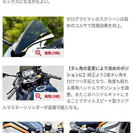
ルックスになるのもよい。
ゼログラビティのスクリーンは高
めのコルサで防風効果を向上。
画像(19枚)
【タレ角の変更により攻めのポジ
ションに】
純正より2度タレ角を
付けつつ手前となり、角度も絞れ
る専用ハンドルでポジションを調
整。またこのハンドルキットにす
画像(19枚)
ることでゲイルスピード製ラジア
ルマスターシリンダーが装着可能となる。