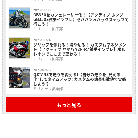
2023/11/30
GB350をカフェレーサー化！【アクティブ ホンダ
GB350S試乗インプレ】セパハン＆バックステップで
行こう！
ミリオーレ編集部
2023/11/24
グリップを作れる！増やせる！ カスタムマネジメン
ト【アクティブ ヤマハ YZF-R7試乗インプレ】ボル
トオンでここまで変わる！
ミリオーレ編集部
2023/09/26
QSTARZで走りを変える!【自分の走りを“見える
化”してタイムアップ! カスタムの効果も数値で実感
しよう!】
ミリオーレ編集部
もっと見る