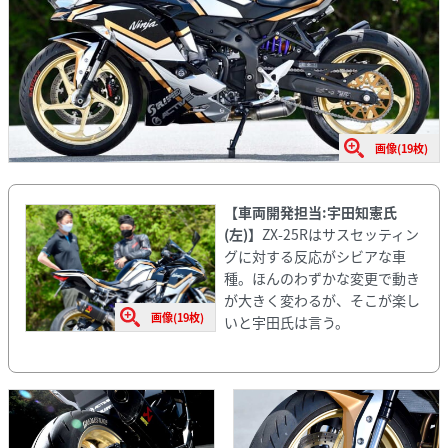
画像(19枚)
【車両開発担当:宇田知憲氏
(左)
】
ZX-25Rはサスセッティン
グに対する反応がシビアな車
種。ほんのわずかな変更で動き
が大きく変わるが、そこが楽し
画像(19枚)
いと宇田氏は言う。