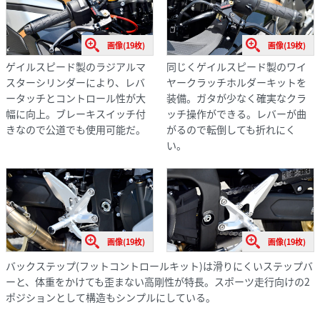
画像(19枚)
画像(19枚)
ゲイルスピード製のラジアルマ
同じくゲイルスピード製のワイ
スターシリンダーにより、レバ
ヤークラッチホルダーキットを
ータッチとコントロール性が大
装備。ガタが少なく確実なクラ
幅に向上。ブレーキスイッチ付
ッチ操作ができる。レバーが曲
きなので公道でも使用可能だ。
がるので転倒しても折れにく
い。
画像(19枚)
画像(19枚)
バックステップ(フットコントロールキット)は滑りにくいステップバ
ーと、体重をかけても歪まない高剛性が特長。スポーツ走行向けの2
ポジションとして構造もシンプルにしている。