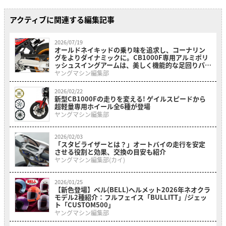
アクティブに関連する編集記事
2026/07/19
オールドネイキッドの乗り味を追求し、コーナリン
グをよりダイナミックに。CB1000F専用アルミポリ
ッシュスイングアームは、美しく機能的な足回りパ
ーツだ
ヤングマシン編集部
2026/02/22
新型CB1000Fの走りを変える! ゲイルスピードから
超軽量専用ホイール全6種が登場
ヤングマシン編集部
2026/02/03
「スタビライザーとは？」オートバイの走行を安定
させる役割と効果、交換の目安も紹介
ヤングマシン編集部(カイ)
2026/01/25
【新色登場】ベル(BELL)ヘルメット2026年ネオクラ
モデル2種紹介：フルフェイス「BULLITT」/ジェッ
ト「CUSTOM500」
ヤングマシン編集部