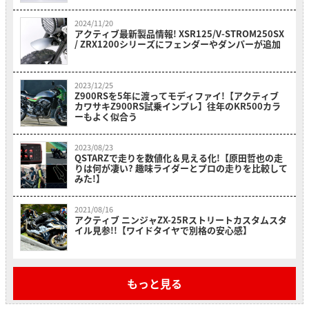
2024/11/20
アクティブ最新製品情報! XSR125/V-STROM250SX
/ ZRX1200シリーズにフェンダーやダンパーが追加
2023/12/25
Z900RSを5年に渡ってモディファイ!【アクティブ
カワサキZ900RS試乗インプレ】往年のKR500カラ
ーもよく似合う
2023/08/23
QSTARZで走りを数値化＆見える化!【原田哲也の走
りは何が凄い? 趣味ライダーとプロの走りを比較して
みた!】
2021/08/16
アクティブ ニンジャZX-25Rストリートカスタムスタ
イル見参!!【ワイドタイヤで別格の安心感】
もっと見る