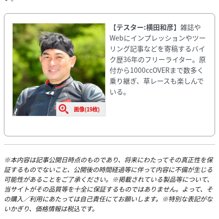
【テスター:横田和彦】
雑誌や
Webにインプレッションやツー
リング記事などを寄稿するバイ
ク歴36年のフリーライター。原
付から1000ccOVERまで数多く
乗り継ぎ、草レースも楽しんで
いる。
画像(19枚)
※本内容は記事公開日時点のものであり、将来にわたってその真正性を保
証するものでないこと、公開後の時間経過等に伴って内容に不備が生じる
可能性があることをご了承ください。※掲載されている製品等について、
当サイトがその品質等を十全に保証するものではありません。よって、そ
の購入／利用にあたっては自己責任にてお願いします。※特別な表記がな
いかぎり、価格情報は税込です。