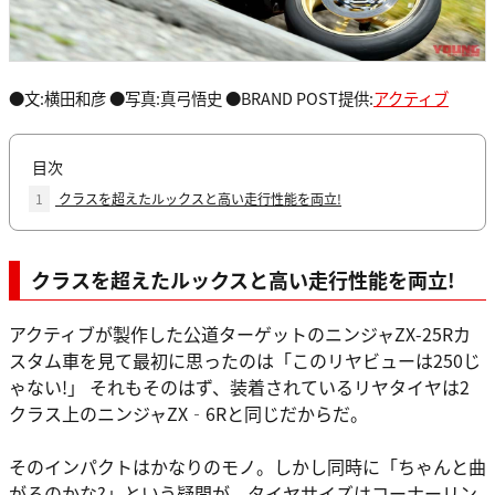
●文:横田和彦 ●写真:真弓悟史 ●BRAND POST提供:
アクティブ
目次
1
クラスを超えたルックスと高い走行性能を両立!
クラスを超えたルックスと高い走行性能を両立!
アクティブが製作した公道ターゲットのニンジャZX-25Rカ
スタム車を見て最初に思ったのは「このリヤビューは250じ
ゃない!」 それもそのはず、装着されているリヤタイヤは2
クラス上のニンジャZX‐6Rと同じだからだ。
そのインパクトはかなりのモノ。しかし同時に「ちゃんと曲
がるのかな?」という疑問が。タイヤサイズはコーナーリン