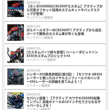
2026/01/21
【ホンダ(HONDA)CB1000Fカスタム】アクティブか
ら可変オフセット採用のステムキットやバックステ
ップが登場!
ヤングマシン編集部
2025/11/01
ボルドールカラーのCB1000F!! アクティブから自社
パーツで勝負のカスタム車が早くも登場
ヤングマシン編集部
2024/07/15
[カスタムパーツ続々登場!] ハーレーダビッドソン
X350カスタムプロジェクト#3
ウィズハーレー編集部
2024/07/04
ハンター350鉄馬参戦記(第2回)：【モリワキ GB350
レーサーと戦ったロイヤルエンフィールドのハンタ
ー350レーサーの詳細を見てみよう！】
ミリオーレ編集部
2024/01/15
セパハン装着！【アクティブ カワサキZ650RS試乗
インプレ】前後ホイールの18インチ化でさらなるザ
ッパーらしさを！
ミリオーレ編集部