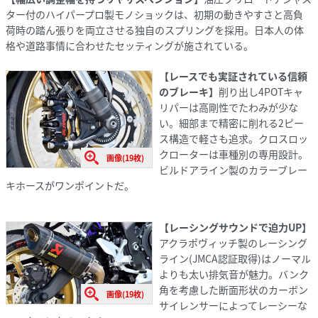
ター付のハイパープロ製モノショックは、初期の動きやすさと高負
荷時の踏ん張りを両立させる独自のスプリングを採用。日本人の体
格や道路事情に合わせたセッティングが施されている。
【レースでも実証されている信頼
のブレーキ】
削り出し4POTキャ
リパーは高剛性でたわみが少な
い。細部まで精密に削れる2ピー
ス構造で軽さも追求。クロスロッ
クローターは車種別の専用設計。
画像(19枚)
ビルドアライン製のカラーブレー
キホースがワンポイントだ。
【レーシングサウンドで迫力UP】
アクラポヴィッチ製のレーシング
ライン(JMCA認証取得)はノーマル
よりも太い排気音が魅力。バンク
角を考慮した断面形状のカーボン
画像(19枚)
サイレンサーによってレーシーな