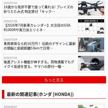
2026/07/22
16歳から免許不要で座って乗れる! ブレイズの
折りたたみ式 特定原付「キック…
2026/07/09
【2026年7月新車カレンダー】大注目のGSX-
R1000Rや実力派エリミネ…
2026/07/04
車両単体なら約16万円！ 伝統のデザインに最新
の頭脳と航続距離53kmで日常…
2026/07/03
後進アシスト機能が神すぎる。荷物満載でもグ
イグイ坂道を登る、ヤマハの原付一種…
もっと見る
最新の関連記事(ホンダ [HONDA])
2026/08/07