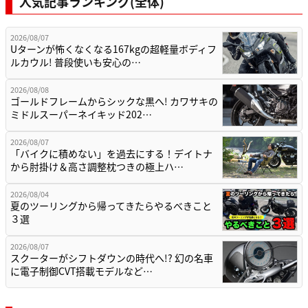
人気記事ランキング(全体)
2026/08/07
Uターンが怖くなくなる167kgの超軽量ボディフ
ルカウル! 普段使いも安心の…
2026/08/08
ゴールドフレームからシックな黒へ! カワサキの
ミドルスーパーネイキッド202…
2026/08/07
「バイクに積めない」を過去にする！デイトナ
から肘掛け＆高さ調整枕つきの極上ハ…
2026/08/04
夏のツーリングから帰ってきたらやるべきこと
３選
2026/08/07
スクーターがシフトダウンの時代へ!? 幻の名車
に電子制御CVT搭載モデルなど…