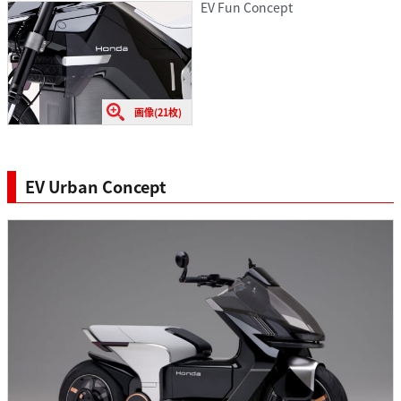
EV Fun Concept
画像(21枚)
EV Urban Concept