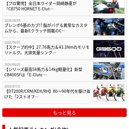
【プロ驚愕】全日本ライダー岡崎静夏が
「CB750 HORNET E-Clut…
2026/08/05
ブレンボ6基のカブ!? 脳がバグる異常なカスタ
ムから、最新Eクラッチ搭載のC…
2026/08/01
【スクープ的中】27.76馬力＆43.3Nmのモリモ
リトルク。大排気量シング…
2026/08/01
【シリーズ最高58馬力＆14kg軽量化】新型
CB400SFは「E-Clutc…
2026/07/31
【DT200R/CRM/KDX/RH】80〜90年代を駆け抜
けた「2ストオフ…
もっと見る