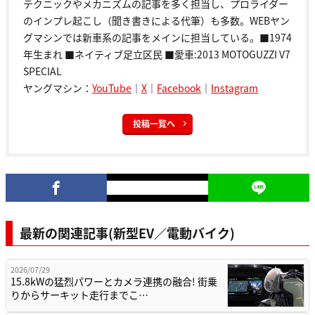
テクニックやメカニズムの記事を多く担当し、プロライダー
のインプレ起こし（聞き書きによる代筆）も多数。WEBヤン
グマシンでは新車系の記事をメインに担当している。■1974
年生まれ ■ネイティブ足立区民 ■愛車:2013 MOTOGUZZI V7
SPECIAL
ヤングマシン：
YouTube
｜
X
｜
Facebook
｜
Instagram
投稿一覧へ
最新の関連記事(新型EV／電動バイク)
2026/07/29
15.8kWの猛烈パワーとカメラ連携の融合! 街乗
りからサーキット走行までこ…