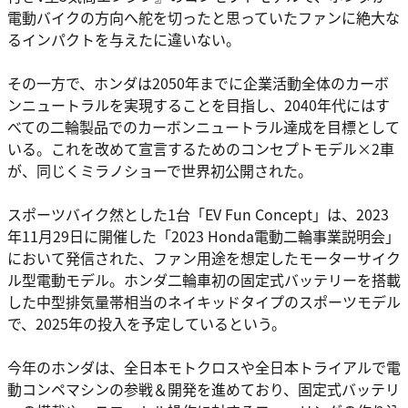
電動バイクの方向へ舵を切ったと思っていたファンに絶大な
るインパクトを与えたに違いない。
その一方で、ホンダは2050年までに企業活動全体のカーボ
ンニュートラルを実現することを目指し、2040年代にはす
べての二輪製品でのカーボンニュートラル達成を目標として
いる。これを改めて宣言するためのコンセプトモデル×2車
が、同じくミラノショーで世界初公開された。
スポーツバイク然とした1台「EV Fun Concept」は、2023
年11月29日に開催した「2023 Honda電動二輪事業説明会」
において発信された、ファン用途を想定したモーターサイク
ル型電動モデル。ホンダ二輪車初の固定式バッテリーを搭載
した中型排気量帯相当のネイキッドタイプのスポーツモデル
で、2025年の投入を予定しているという。
今年のホンダは、全日本モトクロスや全日本トライアルで電
動コンペマシンの参戦＆開発を進めており、固定式バッテリ