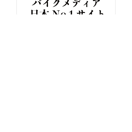
HOME
バイク／オートバイ［新車］
ホンダが電動コンセプトモデル「EV
ヤングマシンとは？
ご利用案内
執筆／編集メンバー
プライバシーポリシー
運営会社
お問い合せ
Copyright ©
NAIGAI PUBLISHING CO.,LTD.
All rights reserved.