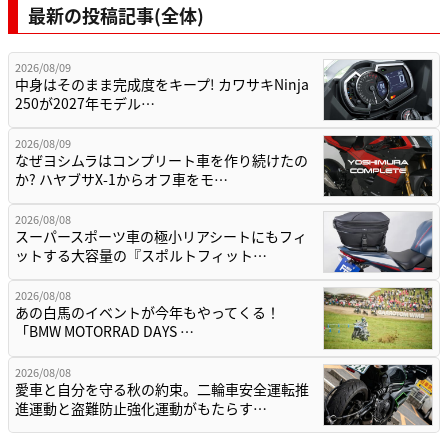
最新の投稿記事(全体)
2026/08/09
中身はそのまま完成度をキープ! カワサキNinja
250が2027年モデル…
2026/08/09
なぜヨシムラはコンプリート車を作り続けたの
か? ハヤブサX-1からオフ車をモ…
2026/08/08
スーパースポーツ車の極小リアシートにもフィ
ットする大容量の『スポルトフィット…
2026/08/08
あの白馬のイベントが今年もやってくる！
「BMW MOTORRAD DAYS …
2026/08/08
愛車と自分を守る秋の約束。二輪車安全運転推
進運動と盗難防止強化運動がもたらす…