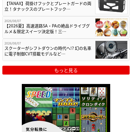
【TANAX】荷掛けフックとプレートガードの両
立！タナックスのプレートフック…
2026/08/07
【2026夏】高速道路SA・PAの絶品ドライブグ
ルメ＆限定スイーツ決定版！三…
2026/08/07
スクーターがシフトダウンの時代へ!? 幻の名車
に電子制御CVT搭載モデルなど…
もっと見る