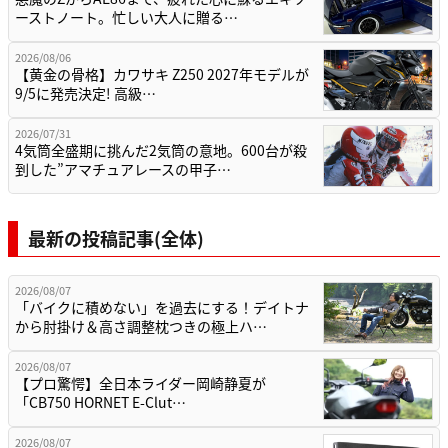
ーストノート。忙しい大人に贈る…
2026/08/06
【黄金の骨格】カワサキ Z250 2027年モデルが
9/5に発売決定! 高級…
2026/07/31
4気筒全盛期に挑んだ2気筒の意地。600台が殺
到した”アマチュアレースの甲子…
最新の投稿記事(全体)
2026/08/07
「バイクに積めない」を過去にする！デイトナ
から肘掛け＆高さ調整枕つきの極上ハ…
2026/08/07
【プロ驚愕】全日本ライダー岡崎静夏が
「CB750 HORNET E-Clut…
2026/08/07