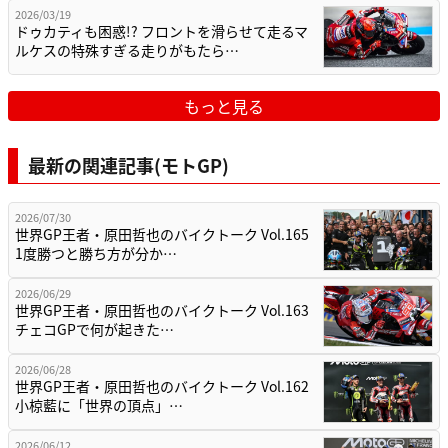
2026/03/19
ドゥカティも困惑!? フロントを滑らせて走るマ
ルケスの特殊すぎる走りがもたら…
もっと見る
最新の関連記事(モトGP)
2026/07/30
世界GP王者・原田哲也のバイクトーク Vol.165
1度勝つと勝ち方が分か…
2026/06/29
世界GP王者・原田哲也のバイクトーク Vol.163
チェコGPで何が起きた…
2026/06/28
世界GP王者・原田哲也のバイクトーク Vol.162
小椋藍に「世界の頂点」…
2026/06/12