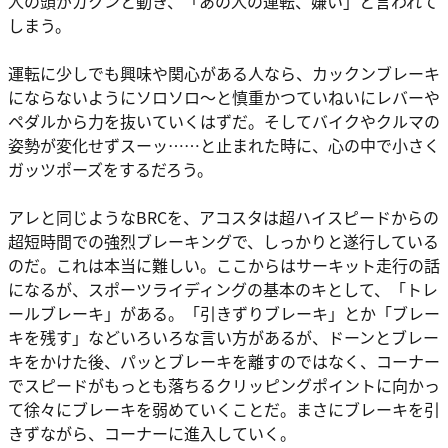
人の頭がガクンと動き、「あの人の運転、嫌い」と言われて
しまう。
運転に少しでも興味や関心がある人なら、カックンブレーキ
にならないようにソロソロ〜と慎重かつていねいにレバーや
ペダルから力を抜いていくはずだ。そしてバイクやクルマの
姿勢が変化せずスーッ……と止まれた時に、心の中で小さく
ガッツポーズをするだろう。
アレと同じようなBRCを、アコスタは超ハイスピードからの
超短時間での強烈ブレーキングで、しっかりと遂行している
のだ。これは本当に難しい。ここからはサーキット走行の話
になるが、スポーツライディングの基本のキとして、「トレ
ールブレーキ」がある。「引きずりブレーキ」とか「ブレー
キを残す」などいろいろな言い方があるが、ドーンとブレー
キをかけた後、パッとブレーキを離すのではなく、コーナー
でスピードがもっとも落ちるクリッピングポイントに向かっ
て徐々にブレーキを弱めていくことだ。まさにブレーキを引
きずながら、コーナーに進入していく。