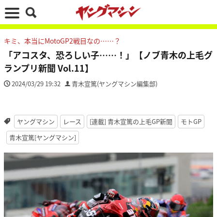
キミ、本当にMotoGP2戦目なの……？
「アコスタ、恐ろしい子……！」【ノブ青木の上毛グ
ランプリ新聞 Vol.11】
2024/03/29 19:32
青木宣篤(ヤングマシン編集部)
ヤングマシン
レース
[連載] 青木宣篤の上毛GP新聞
モトGP
青木宣篤[ヤングマシン]