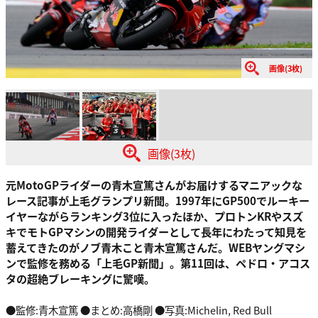
画像(3枚)
画像(3枚)
元MotoGPライダーの青木宣篤さんがお届けするマニアックな
レース記事が上毛グランプリ新聞。1997年にGP500でルーキー
イヤーながらランキング3位に入ったほか、プロトンKRやスズ
キでモトGPマシンの開発ライダーとして長年にわたって知見を
蓄えてきたのがノブ青木こと青木宣篤さんだ。WEBヤングマシ
ンで監修を務める「上毛GP新聞」。第11回は、ペドロ・アコス
タの超絶ブレーキングに驚嘆。
●監修:青木宣篤 ●まとめ:高橋剛 ●写真:Michelin, Red Bull