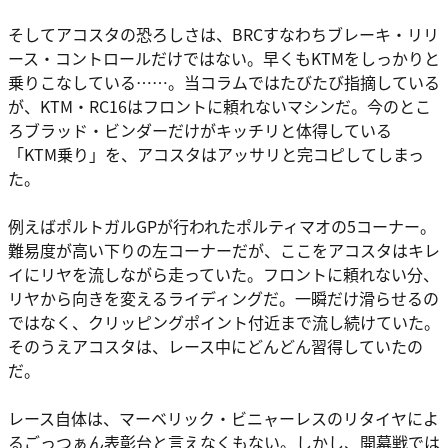
そしてアコスタの恐ろしさは、BRCすなわちブレーキ・リリ
ース・コントロールだけではない。早くもKTMをしっかりと
乗りこなしている……。当コラムではたびたび指摘している
が、KTM・RC16はフロントに頼れないマシンだ。今のとこ
ろブラッド・ビンダーだけがキッチリと体得している
「KTM乗り」を、アコスタはアッサリと完コピしてしまっ
た。
例えばポルトガルGPが行われたポルティマオの5コーナー。
難易度が高い下りの左コーナーだが、ここをアコスタはキレ
イにリヤを流しながら走っていた。フロントに頼れない分、
リヤから向きを変えるライディングだ。一瞬だけ滑らせるの
ではなく、クリッピングポイント付近まで流し続けていた。
そのうえアコスタは、レース中にどんどん習得していたの
だ。
レース自体は、マーベリック・ビニャーレスのリタイヤによ
るごっつぁん表彰台と言えなくもない。しかし、開幕戦では