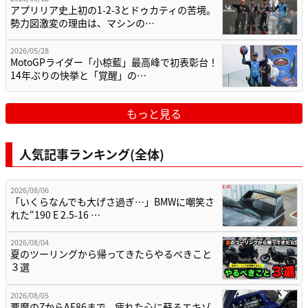
アプリリア史上初の1-2-3とドゥカティの苦境。
勢力図激変の理由は、マシンの…
2026/05/28
MotoGPライダー「小椋藍」最高峰で初表彰台！
14年ぶりの快挙と「覚醒」の…
もっと見る
人気記事ランキング(全体)
2026/08/06
「いくらなんでも大げさ過ぎ…」BMWに嘲笑さ
れた“190 E 2.5-16 …
2026/08/04
夏のツーリングから帰ってきたらやるべきこと
３選
2026/08/05
悪魔のZからAE86まで、疲れた心に蘇るエキゾ