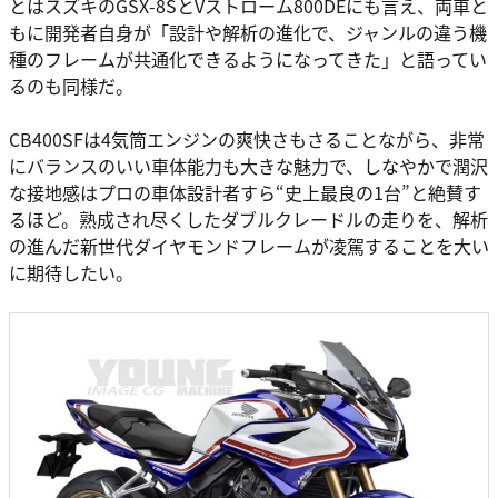
とはスズキのGSX-8SとVストローム800DEにも言え、両車と
もに開発者自身が「設計や解析の進化で、ジャンルの違う機
種のフレームが共通化できるようになってきた」と語ってい
るのも同様だ。
CB400SFは4気筒エンジンの爽快さもさることながら、非常
にバランスのいい車体能力も大きな魅力で、しなやかで潤沢
な接地感はプロの車体設計者すら“史上最良の1台”と絶賛す
るほど。熟成され尽くしたダブルクレードルの走りを、解析
の進んだ新世代ダイヤモンドフレームが凌駕することを大い
に期待したい。