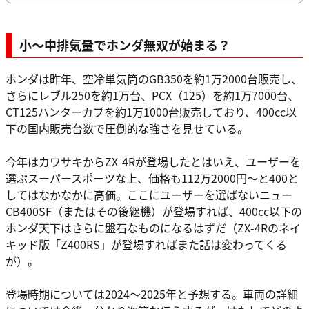
小〜中排気量でホンダ無双が始まる？
ホンダは昨年、空冷単気筒のGB350を約1万2000台販売し、
さらにレブル250を約1万台、PCX（125）を約1万7000台、
CT125ハンターカブを約1万1000台販売しており、400cc以
下の国内販売台数で圧倒的な強さを見せている。
今年はカワサキからZX-4Rが登場したとはいえ、ユーザーを
選ぶスーパースポーツな上、価格も112万2000円〜と400と
してはなかなかに高価。ここにユーザーを選ばないニュー
CB400SF（またはその後継機）が登場すれば、400cc以下の
ホンダ天下はさらに盤石なものになるはずだ（ZX-4Rのネイ
キッド版「Z400RS」が登場すればまた話は変わってくる
が）。
登場時期については2024〜2025年と予想する。車両の詳細