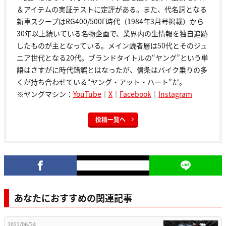
＆アイテムの実証テストに定評がある。また、代名詞となる
新車スクープはRG400/500Γ時代（1984年3月号掲載）から
30年以上続いている名物企画で、業界内の生情報を独自追跡
したものが主となっている。メイン読者層は50代とそのジュ
ニア世代となる20代。ブランドタイトルの“ヤング”という単
語はさすがに時代錯誤とはなったが、信条はバイク乗りの多
くが持ち合わせている“ヤング・アット・ハート”だ。
※ヤングマシン：
YouTube
｜
X
｜
Facebook
｜
Instagram
投稿一覧へ
あなたにおすすめの関連記事
2022/06/24