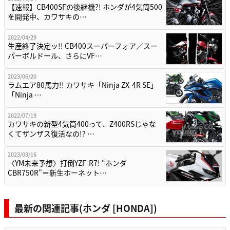
【速報】CB400SFの後継機?! ホンダが4気筒500
を開発中、カワサキの…
2022/04/29
生産終了決定ッ!! CB400スーパーフォア／スー
パーボルドール、さらにVF…
2023/06/20
ラムエア80馬力!! カワサキ「Ninja ZX-4R SE」
「Ninja …
2022/07/19
カワサキの新型4気筒400って、Z400RSじゃな
くてザンザス復活なの!? …
2023/03/16
〈YM未来予想〉打倒YZF-R7! “ホンダ
CBR750R”＝新生ホーネット…
最新の関連記事(ホンダ [HONDA])