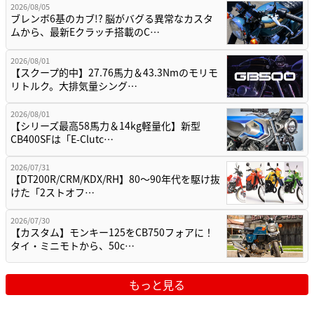
2026/08/05
ブレンボ6基のカブ!? 脳がバグる異常なカスタ
ムから、最新Eクラッチ搭載のC…
2026/08/01
【スクープ的中】27.76馬力＆43.3Nmのモリモ
リトルク。大排気量シング…
2026/08/01
【シリーズ最高58馬力＆14kg軽量化】新型
CB400SFは「E-Clutc…
2026/07/31
【DT200R/CRM/KDX/RH】80〜90年代を駆け抜
けた「2ストオフ…
2026/07/30
【カスタム】モンキー125をCB750フォアに！
タイ・ミニモトから、50c…
もっと見る