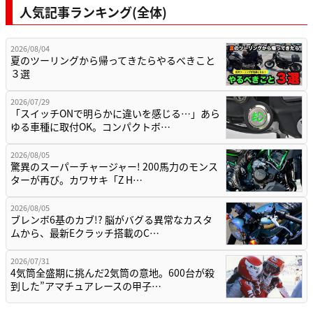
人気記事ランキング(全体)
2026/08/04
夏のツーリングから帰ってきたらやるべきこと
３選
2026/07/29
「スイッチONで明らかに違いを感じる…」あら
ゆる車種に取付OK。コンパクトボ…
2026/08/05
驚異のスーパーチャージャー! 200馬力のモンス
ターが再び。カワサキ「Z H…
2026/08/05
ブレンボ6基のカブ!? 脳がバグる異常なカスタ
ムから、最新Eクラッチ搭載のC…
2026/07/31
4気筒全盛期に挑んだ2気筒の意地。600台が殺
到した”アマチュアレースの甲子…