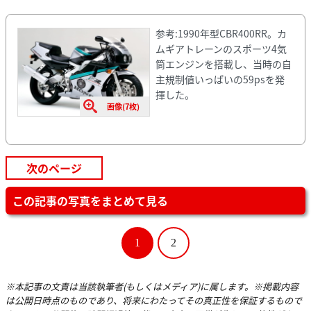
参考:1990年型CBR400RR。カ
ムギアトレーンのスポーツ4気
筒エンジンを搭載し、当時の自
主規制値いっぱいの59psを発
揮した。
画像(7枚)
次のページ
この記事の写真をまとめて見る
1
2
※本記事の文責は当該執筆者(もしくはメディア)に属します。※掲載内容
は公開日時点のものであり、将来にわたってその真正性を保証するもので