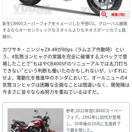
画像(7枚)
新生CB400スーパーフォアをイメージした予想CG。グローバル展開
するならオーセンティックなスタイルよりもネオスポーツカフェ路
線か。
カワサキ・ニンジャZX-4Rが80ps（ラムエア作動時）とい
う、4気筒ヨンヒャクの常識を完全に破壊するスペックで登
場したことで“もはやCB400SFのリニューアルでは太刀打ち
できない”という判断も働いたのかもしれないが、いずれに
せよ、電動化を推進中のホンダにおいて、オールニューの4
気筒ヨンヒャクは困難な企画なことは間違いなく、開発陣は
今まさに並々ならぬ努力を重ねているはずだ。
参考:2022年型CB400スーパー
フォア。1992年に初代が登場
し、30年後の10月に生産終了
で幕を閉じた。