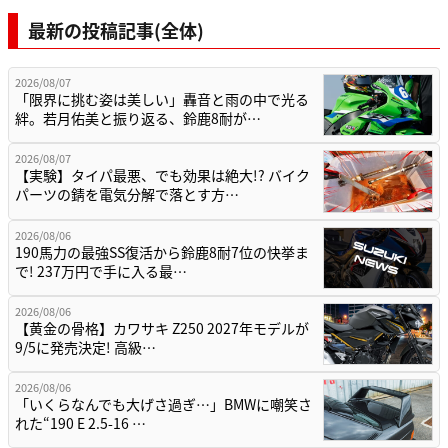
最新の投稿記事(全体)
2026/08/07
「限界に挑む姿は美しい」轟音と雨の中で光る
絆。若月佑美と振り返る、鈴鹿8耐が…
2026/08/07
【実験】タイパ最悪、でも効果は絶大!? バイク
パーツの錆を電気分解で落とす方…
2026/08/06
190馬力の最強SS復活から鈴鹿8耐7位の快挙ま
で! 237万円で手に入る最…
2026/08/06
【黄金の骨格】カワサキ Z250 2027年モデルが
9/5に発売決定! 高級…
2026/08/06
「いくらなんでも大げさ過ぎ…」BMWに嘲笑さ
れた“190 E 2.5-16 …