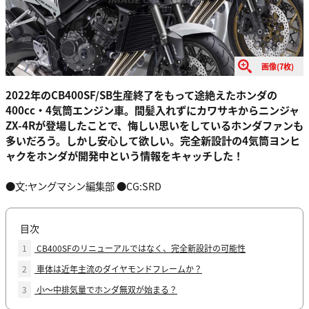
画像(7枚)
2022年のCB400SF/SB生産終了をもって途絶えたホンダの
400cc・4気筒エンジン車。間髪入れずにカワサキからニンジャ
ZX-4Rが登場したことで、悔しい思いをしているホンダファンも
多いだろう。しかし安心して欲しい。完全新設計の4気筒ヨンヒ
ャクをホンダが開発中という情報をキャッチした！
●文:ヤングマシン編集部 ●CG:SRD
目次
1
CB400SFのリニューアルではなく、完全新設計の可能性
2
車体は近年主流のダイヤモンドフレームか？
3
小〜中排気量でホンダ無双が始まる？