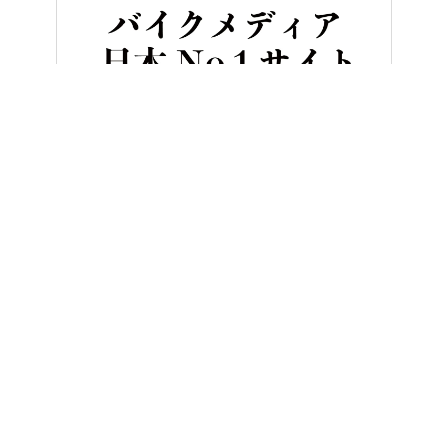
HOME
バイク／オートバイ［新車］
【SCOOP!】ホンダの4気筒
ヤングマシンとは？
ご利用案内
執筆／編集メンバー
プライバシーポリシー
運営会社
お問い合せ
Copyright ©
NAIGAI PUBLISHING CO.,LTD.
All rights reserved.