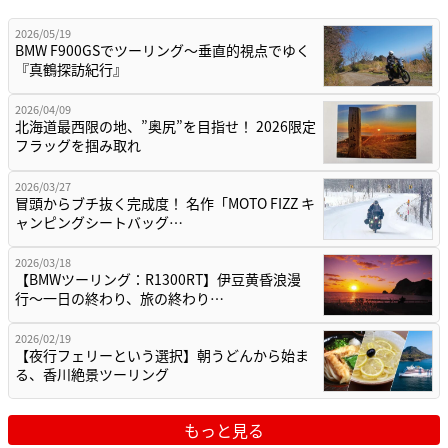
2026/05/19
BMW F900GSでツーリング〜垂直的視点でゆく
『真鶴探訪紀行』
2026/04/09
北海道最西限の地、”奥尻”を目指せ！ 2026限定
フラッグを掴み取れ
2026/03/27
冒頭からブチ抜く完成度！ 名作「MOTO FIZZ キ
ャンピングシートバッグ…
2026/03/18
【BMWツーリング：R1300RT】伊豆黄昏浪漫
行〜一日の終わり、旅の終わり…
2026/02/19
【夜行フェリーという選択】朝うどんから始ま
る、香川絶景ツーリング
もっと見る