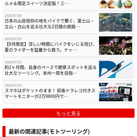
ルメ＆限定スイーツ決定版！三…
2026/07/26
日本の山岳信仰の地をバイクで繋ぐ、富士山・
立山・白山を巡る壮大な2日間の旅路…
2026/07/25
【8月限定】涼しい時間にバイクをいじる悦び、
夏のライダーを猛暑から救う。ナッ…
2026/07/23
約2ヶ月間、自身のペースで絶景スポットを巡る
壮大なツーリング。本州一周を目指…
2026/07/22
スマホはポケットのまま！ 前後ドラレコ付きス
マートモニターが2万9800円で…
もっと見る
最新の関連記事(モトツーリング)