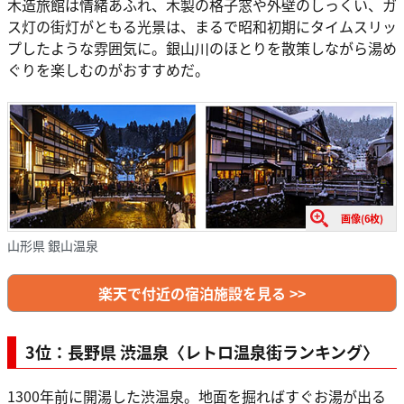
木造旅館は情緒あふれ、木製の格子窓や外壁のしっくい、ガ
ス灯の街灯がともる光景は、まるで昭和初期にタイムスリッ
プしたような雰囲気に。銀山川のほとりを散策しながら湯め
ぐりを楽しむのがおすすめだ。
画像(6枚)
山形県 銀山温泉
楽天で付近の宿泊施設を見る >>
3位：長野県 渋温泉〈レトロ温泉街ランキング〉
1300年前に開湯した渋温泉。地面を掘ればすぐお湯が出る