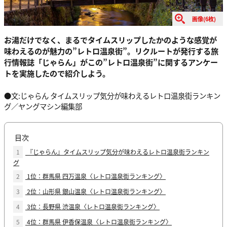
画像(6枚)
お湯だけでなく、まるでタイムスリップしたかのような感覚が
味わえるのが魅力の”レトロ温泉街”。リクルートが発行する旅
行情報誌「じゃらん」がこの”レトロ温泉街”に関するアンケー
トを実施したので紹介しよう。
●文:じゃらん タイムスリップ気分が味わえるレトロ温泉街ランキン
グ／ヤングマシン編集部
目次
1
『じゃらん』タイムスリップ気分が味わえるレトロ温泉街ランキン
グ
2
1位：群馬県 四万温泉〈レトロ温泉街ランキング〉
3
2位：山形県 銀山温泉〈レトロ温泉街ランキング〉
4
3位：長野県 渋温泉〈レトロ温泉街ランキング〉
5
4位：群馬県 伊香保温泉〈レトロ温泉街ランキング〉