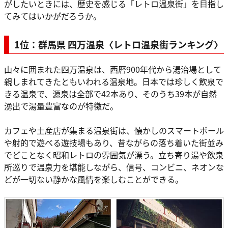
がしたいときには、歴史を感じる「レトロ温泉街」を目指し
てみてはいかがだろうか。
1位：群馬県 四万温泉〈レトロ温泉街ランキング〉
山々に囲まれた四万温泉は、西暦900年代から湯治場として
親しまれてきたともいわれる温泉地。日本では珍しく飲泉で
きる温泉で、源泉は全部で42本あり、そのうち39本が自然
湧出で湯量豊富なのが特徴だ。
カフェや土産店が集まる温泉街は、懐かしのスマートボール
や射的で遊べる遊技場もあり、昔ながらの落ち着いた街並み
でどことなく昭和レトロの雰囲気が漂う。立ち寄り湯や飲泉
所巡りで温泉力を堪能しながら、信号、コンビニ、ネオンな
どが一切ない静かな風情を楽しむことができる。