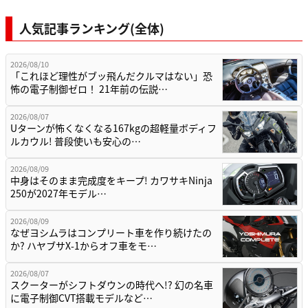
人気記事ランキング(全体)
2026/08/10
「これほど理性がブッ飛んだクルマはない」恐
怖の電子制御ゼロ！ 21年前の伝説…
2026/08/07
Uターンが怖くなくなる167kgの超軽量ボディフ
ルカウル! 普段使いも安心の…
2026/08/09
中身はそのまま完成度をキープ! カワサキNinja
250が2027年モデル…
2026/08/09
なぜヨシムラはコンプリート車を作り続けたの
か? ハヤブサX-1からオフ車をモ…
2026/08/07
スクーターがシフトダウンの時代へ!? 幻の名車
に電子制御CVT搭載モデルなど…