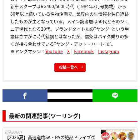
新車スクープはRG400/500Γ時代（1984年3月号掲載）から
30年以上続いている名物企画で、業界内の生情報を独自追跡
したものが主となっている。メイン読者層は50代とそのジュ
ニア世代となる20代。ブランドタイトルの“ヤング”という単
語はさすがに時代錯誤とはなったが、信条はバイク乗りの多
くが持ち合わせている“ヤング・アット・ハート”だ。
※ヤングマシン：
YouTube
｜
X
｜
Facebook
｜
Instagram
投稿一覧へ
最新の関連記事(ツーリング)
2026/08/07
【2026夏】高速道路SA・PAの絶品ドライブグ