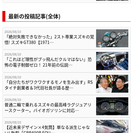
最新の投稿記事(全体)
2026/08/10
「絶対失敗できなかった」2スト専業スズキの覚
悟! スズキGT380【1971…
2026/08/10
「これほど理性がブッ飛んだクルマはない」恐
怖の電子制御ゼロ！ 21年前の伝説…
2026/08/10
「自分たちがワクワクするモノを生み出す」RS
タイチ創業者＆3代目社長が語る歴…
2026/08/10
普通二輪で乗れるスズキの最高峰ラグジュアリ
ースクーター。バイオガソリンに対応…
2026/08/10
【近未来デザイン×4気筒】単なる派生じゃな
い! 新型「CBR400R FOU…