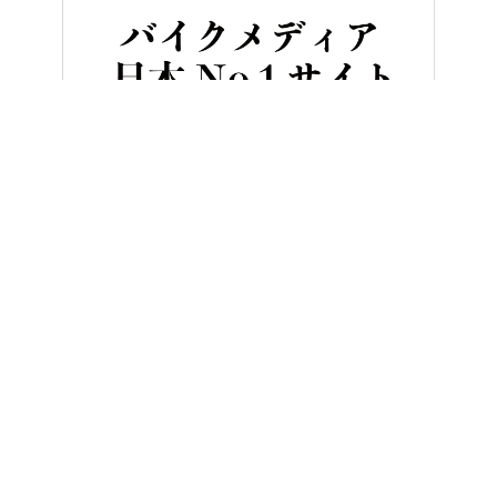
HOME
バイクツーリング
バイクで行きたい! 全国各地の”レトロ温
ヤングマシンとは？
ご利用案内
執筆／編集メンバー
プライバシーポリシー
運営会社
お問い合せ
Copyright ©
NAIGAI PUBLISHING CO.,LTD.
All rights reserved.