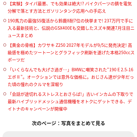
【実験】タイパ最悪、でも効果は絶大!? バイクパーツの錆を電気
分解で落とす方法とガソリンタンク応用への手応え
190馬力の最強SS復活から鈴鹿8耐7位の快挙まで! 237万円で手に
入る最新技術と、伝説のGSX400Eも交錯したスズキ関連7月注目ニ
ュースまとめ
【黄金の骨格】カワサキ Z250 2027年モデルが9/5に発売決定! 高
級感を極めたツートーンとグラフィック刷新を遂げた本格250ccス
ポーツだ
「いくらなんでも大げさ過ぎ…」BMWに嘲笑された“190 E 2.5-16
エボⅡ”。オークションでは意外な価格に。おじさん達が少年だっ
た頃の憧れのクルマを深堀り
「会話が途切れるストレスとおさらば!」古いインカムの下取りで
最新ハイブリッドメッシュ通信機種をオトクにゲットできる、デ
イトナのキャンペーンが開催中
次のページ：写真をまとめて見る