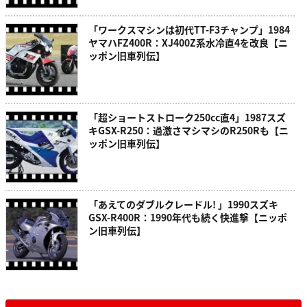
「ワークスマシンは初代TT-F3チャンプ」1984
ヤマハFZ400R：XJ400Z系水冷直4を改良【ニ
ッポン旧車列伝】
「超ショートストローク250cc直4」1987スズ
キGSX-R250：過激さマシマシのR250Rも【ニ
ッポン旧車列伝】
「あえてのダブルクレードル! 」1990スズキ
GSX-R400R：1990年代も続く快進撃【ニッポ
ン旧車列伝】