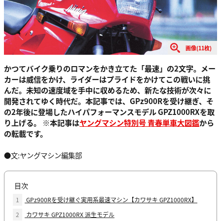
画像(11枚)
かつてバイク乗りのロマンをかき立てた「最速」の2文字。メー
カーは威信をかけ、ライダーはプライドをかけてこの戦いに挑
んだ。未知の速度域を手中に収めるため、新たな技術が次々に
開発されてゆく時代だ。本記事では、GPz900Rを受け継ぎ、そ
の2年後に登場したハイパフォーマンスモデル GPZ1000RXを取
り上げる。 ※本記事は
ヤングマシン特別号 青春単車大図鑑
から
の転載です。
●文:ヤングマシン編集部
目次
1
GPz900Rを受け継ぐ実用系最速マシン【カワサキ GPZ1000RX】
2
カワサキ GPZ1000RX 派生モデル