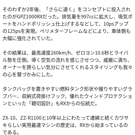
そのわずか2年後、「さらに速く」をコンセプトに投入され
たのがGPZ1000RXだった。排気量を997ccに拡大し、吸気ポ
ートをハンドポリッシュ仕上げするなどして、10psアップ
の125psを実現。ペリメターフレームなどにより、車体側も
大幅に強化されていた。
その結果は、最高速度260km/h、ゼロヨン10.6秒とライバ
ル勢を圧倒。導く空気の流れを感じさせつつ、威厳に満ち、
オーナーを誇らしい気分にさせてくれるスタイリングも我々
の心を鷲づかみにした。
タンクバッグを置きやすい燃料タンク形状や握りやすいグラ
ブバー、収納式荷掛けフック、優れたウィンドプロテクショ
ンといった「親切設計」もRXからの伝統だ。
ZX-10、ZZ-R1100と10年以上にわたって連綿と続くカワサ
キらしい実用最速マシンの歴史は、RXから始まっているの
である。