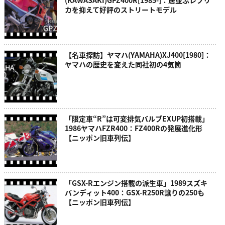
(KAWASAKI)GPZ400R[1985-]：居並ぶレプリ
カを抑えて好評のストリートモデル
【名車探訪】ヤマハ(YAMAHA)XJ400[1980]：
ヤマハの歴史を変えた同社初の4気筒
「限定車“R”は可変排気バルブEXUP初搭載」
1986ヤマハFZR400：FZ400Rの発展進化形
【ニッポン旧車列伝】
「GSX-Rエンジン搭載の派生車」1989スズキ
バンディット400：GSX-R250R譲りの250も
【ニッポン旧車列伝】