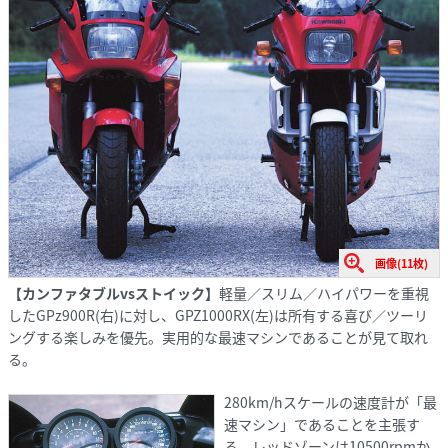
画像(11枚)
【カンファタブルvsストイック】
軽量／スリム／ハイパワーを重視
したGPz900R(右)に対し、GPZ1000RX(左)は所有する喜び／ツーリ
ングする楽しみを優先。実用的な最速マシンであることが見て取れ
る。
280km/hスケールの速度計が「最
速マシン」であることを主張す
る。レッドゾーンは10500rpmか