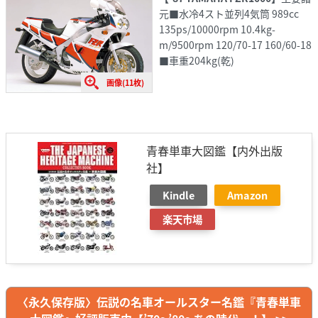
元■水冷4スト並列4気筒 989cc
135ps/10000rpm 10.4kg-
m/9500rpm 120/70-17 160/60-18
■車重204kg(乾)
画像(11枚)
青春単車大図鑑【内外出版
社】
Kindle
Amazon
楽天市場
〈永久保存版〉伝説の名車オールスター名鑑『青春単車