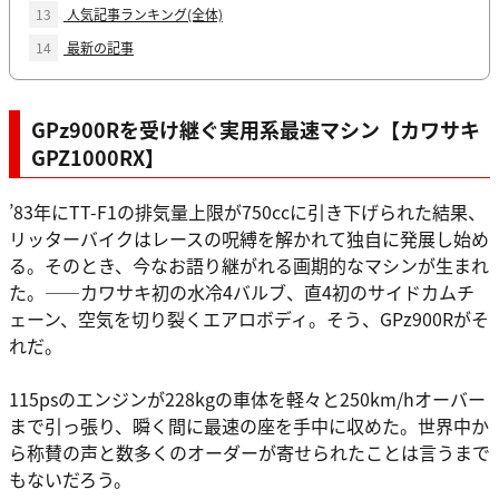
13
人気記事ランキング(全体)
14
最新の記事
GPz900Rを受け継ぐ実用系最速マシン【カワサキ
GPZ1000RX】
’83年にTT-F1の排気量上限が750ccに引き下げられた結果、
リッターバイクはレースの呪縛を解かれて独自に発展し始め
る。そのとき、今なお語り継がれる画期的なマシンが生まれ
た。――カワサキ初の水冷4バルブ、直4初のサイドカムチ
ェーン、空気を切り裂くエアロボディ。そう、GPz900Rがそ
れだ。
115psのエンジンが228kgの車体を軽々と250km/hオーバー
まで引っ張り、瞬く間に最速の座を手中に収めた。世界中か
ら称賛の声と数多くのオーダーが寄せられたことは言うまで
もないだろう。