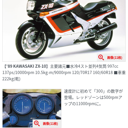
画像(11枚)
【’89 KAWASAKI ZX-10】
主要諸元■水冷4スト並列4気筒 997cc
137ps/10000rpm 10.5kg-m/9000rpm 120/70R17 160/60R18 ■車重
222kg(乾)
速度計に初めて「300」の数字が
登場。レッドゾーンは500rpmア
ップの11000rpmに。
画像(11枚)