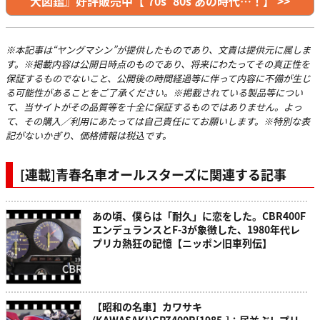
大図鑑』好評販売中【’70s ’80s あの時代…！】 >>
※本記事は“ヤングマシン”が提供したものであり、文責は提供元に属しま
す。※掲載内容は公開日時点のものであり、将来にわたってその真正性を
保証するものでないこと、公開後の時間経過等に伴って内容に不備が生じ
る可能性があることをご了承ください。※掲載されている製品等につい
て、当サイトがその品質等を十全に保証するものではありません。よっ
て、その購入／利用にあたっては自己責任にてお願いします。※特別な表
記がないかぎり、価格情報は税込です。
[連載]青春名車オールスターズに関連する記事
あの頃、僕らは「耐久」に恋をした。CBR400F
エンデュランスとF-3が象徴した、1980年代レ
プリカ熱狂の記憶【ニッポン旧車列伝】
【昭和の名車】カワサキ