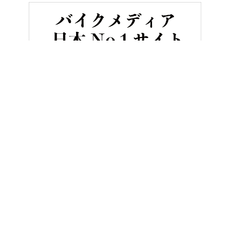
HOME
バイク／オートバイ［旧型車／旧車／名車／絶版車］
[’
ヤングマシンとは？
ご利用案内
執筆／編集メンバー
プライバシーポリシー
運営会社
お問い合せ