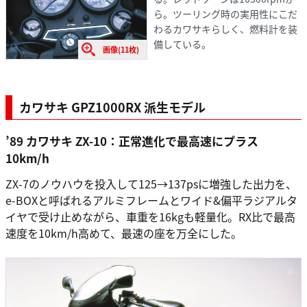
ら。ツーリング時の実用性にこだ
わるカワサキらしく、燃料計を装
備している。
画像(11枚)
カワサキ GPZ1000RX 派生モデル
’89 カワサキ ZX-10：正常進化で最高速にプラス
10km/h
ZX-7のノウハウを投入して125→137psに増強した出力を、
e-BOXと呼ばれるアルミフレームとワイド&偏平ラジアルタ
イヤで受け止めながら、車重を16kgも軽量化。RX比で最高
速度を10km/h高めて、最速の座を万全にした。