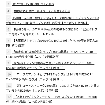
3
カワサキ GPZ1000RX ライバル機
4
[連載]青春名車オールスターズに関連する記事
5
あの頃、僕らは「耐久」に恋をした。CBR400FエンデュランスとF-3
が象徴した、1980年代レプリカ熱狂の記憶【ニッポン旧車列伝】
6
【昭和の名車】カワサキ(KAWASAKI)GPZ400R[1985-]：居並ぶレプ
リカを抑えて好評のストリートモデル
7
【名車探訪】ヤマハ(YAMAHA)XJ400[1980]：ヤマハの歴史を変えた
同社初の4気筒
8
「限定車“R”は可変排気バルブEXUP初搭載」1986ヤマハFZR400：
FZ400Rの発展進化形【ニッポン旧車列伝】
9
「GSX-Rエンジン搭載の派生車」1989スズキ バンディット400：
GSX-R250R譲りの250も【ニッポン旧車列伝】
10
「ワークスマシンは初代TT-F3チャンプ」1984ヤマハFZ400R：
XJ400Z系水冷直4を改良【ニッポン旧車列伝】
11
「超ショートストローク250cc直4」1987スズキGSX-R250：過激さ
マシマシのR250Rも【ニッポン旧車列伝】
12
「あえてのダブルクレードル! 」1990スズキGSX-R400R：1990年
代も続く快進撃【ニッポン旧車列伝】