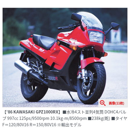
画像(11枚)
【’86 KAWASAKI GPZ1000RX】
■水冷4スト並列4気筒 DOHC4バル
ブ 997cc 125ps/9500rpm 10.1kg-m/8500rpm ■238kg(乾) ■タイヤ
F＝120/80V16 R＝150/80V16 ※輸出モデル