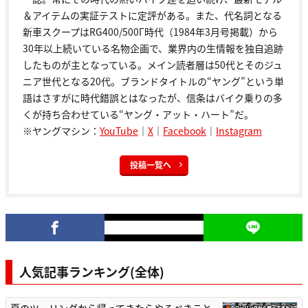
＆アイテムの実証テストに定評がある。また、代名詞となる
新車スクープはRG400/500Γ時代（1984年3月号掲載）から
30年以上続いている名物企画で、業界内の生情報を独自追跡
したものが主となっている。メイン読者層は50代とそのジュ
ニア世代となる20代。ブランドタイトルの“ヤング”という単
語はさすがに時代錯誤とはなったが、信条はバイク乗りの多
くが持ち合わせている“ヤング・アット・ハート”だ。
※ヤングマシン：
YouTube
｜
X
｜
Facebook
｜
Instagram
投稿一覧へ
人気記事ランキング(全体)