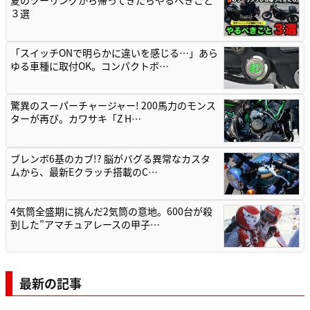
夏のツーリングから帰ってきたらやるべきこと
３選
「スイッチONで明らかに違いを感じる…」あら
ゆる車種に取付OK。コンパクトボ…
驚異のスーパーチャージャー! 200馬力のモンス
ターが再び。カワサキ「Z H…
ブレンボ6基のカブ!? 脳がバグる異常なカスタ
ムから、最新Eクラッチ搭載のC…
4気筒全盛期に挑んだ2気筒の意地。600台が殺
到した”アマチュアレースの甲子…
最新の記事