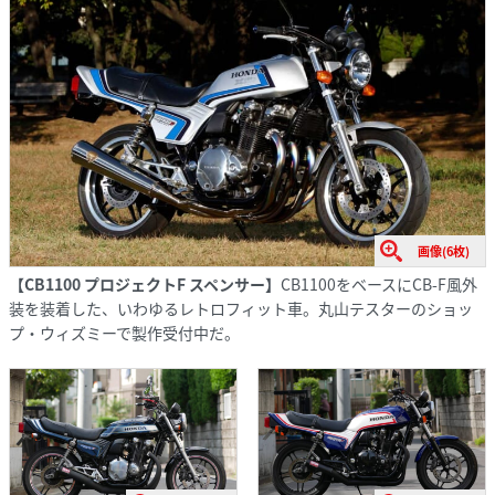
画像(6枚)
【CB1100 プロジェクトF スペンサー】
CB1100をベースにCB-F風外
装を装着した、いわゆるレトロフィット車。丸山テスターのショッ
プ・ウィズミーで製作受付中だ。