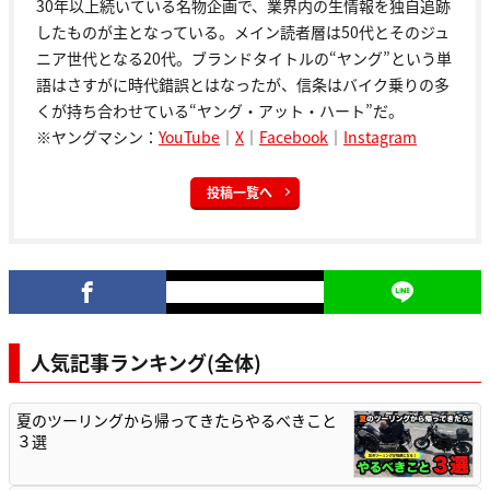
30年以上続いている名物企画で、業界内の生情報を独自追跡
したものが主となっている。メイン読者層は50代とそのジュ
ニア世代となる20代。ブランドタイトルの“ヤング”という単
語はさすがに時代錯誤とはなったが、信条はバイク乗りの多
くが持ち合わせている“ヤング・アット・ハート”だ。
※ヤングマシン：
YouTube
｜
X
｜
Facebook
｜
Instagram
投稿一覧へ
人気記事ランキング(全体)
夏のツーリングから帰ってきたらやるべきこと
３選