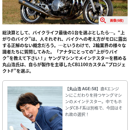
画像(6枚)
総決算として、バイクライフ最後の1台を選ぶとしたら…。“上
がりのバイク”は、人それぞれ、バイクへの考え方がモロに露出
する正解のない概念だろう。…というわけで、2輪業界の様々な
識者たちに質問してみた。「アナタにとっての“上がりバイ
ク”を教えて下さい！」ヤングマシンでメインテスターを務める
丸山浩氏は、自らが製作を主導したCB1100カスタム”プロジェ
クトF”を選ぶ。
【丸山浩 AGE:58】
直4エンジ
ンにこだわりを持つヤングマシ
ンのメインテスター。中でもホ
ンダCB-F系は別格で、今回はそ
れ故の選択！