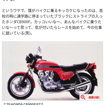
というワケで、僕がバイクに乗るキッカケになったのは、高
校の時に通学路に停まっていたブラックにストライプの入っ
たホンダCB900F。カッコいいな～、あんなバイクに乗りた
いな～って思って、気が付いたらレースを始めて、今の仕事
に就いている(笑)。
画像(6枚)
【’79 HONDA ​​CB900F[FZ]】