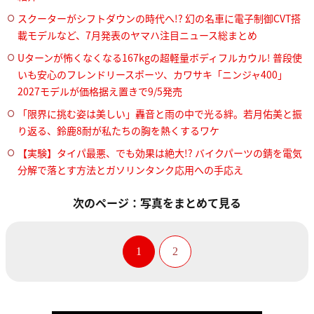
スクーターがシフトダウンの時代へ!? 幻の名車に電子制御CVT搭
載モデルなど、7月発表のヤマハ注目ニュース総まとめ
Uターンが怖くなくなる167kgの超軽量ボディフルカウル! 普段使
いも安心のフレンドリースポーツ、カワサキ「ニンジャ400」
2027モデルが価格据え置きで9/5発売
「限界に挑む姿は美しい」轟音と雨の中で光る絆。若月佑美と振
り返る、鈴鹿8耐が私たちの胸を熱くするワケ
【実験】タイパ最悪、でも効果は絶大!? バイクパーツの錆を電気
分解で落とす方法とガソリンタンク応用への手応え
次のページ：写真をまとめて見る
1
2