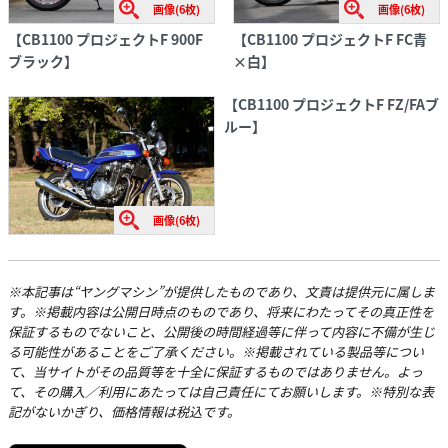
画像(6枚)
画像(6枚)
【
CB1100 プロジェクトF
900F
【
CB1100 プロジェクトF
FC青
ブラック】
×白】
【
CB1100 プロジェクトF
FZ/FAブ
ルー】
画像(6枚)
※本記事は“ヤングマシン”が提供したものであり、文責は提供元に属しま
す。※掲載内容は公開日時点のものであり、将来にわたってその真正性を
保証するものでないこと、公開後の時間経過等に伴って内容に不備が生じ
る可能性があることをご了承ください。※掲載されている製品等につい
て、当サイトがその品質等を十全に保証するものではありません。よっ
て、その購入／利用にあたっては自己責任にてお願いします。※特別な表
記がないかぎり、価格情報は税込です。