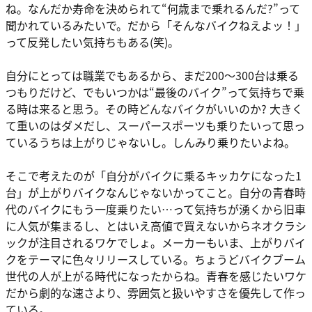
ね。なんだか寿命を決められて“何歳まで乗れるんだ?”って
聞かれているみたいで。だから「そんなバイクねえよッ！」
って反発したい気持ちもある(笑)。
自分にとっては職業でもあるから、まだ200～300台は乗る
つもりだけど、でもいつかは“最後のバイク”って気持ちで乗
る時は来ると思う。その時どんなバイクがいいのか? 大きく
て重いのはダメだし、スーパースポーツも乗りたいって思っ
ているうちは上がりじゃないし。しんみり乗りたいよね。
そこで考えたのが「自分がバイクに乗るキッカケになった1
台」が上がりバイクなんじゃないかってこと。自分の青春時
代のバイクにもう一度乗りたい…って気持ちが湧くから旧車
に人気が集まるし、とはいえ高値で買えないからネオクラシ
ックが注目されるワケでしょ。メーカーもいま、上がりバイ
クをテーマに色々リリースしている。ちょうどバイクブーム
世代の人が上がる時代になったからね。青春を感じたいワケ
だから劇的な速さより、雰囲気と扱いやすさを優先して作っ
ている。