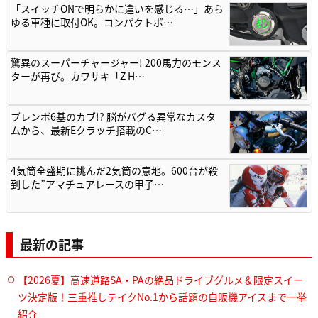
「スイッチONで明らかに違いを感じる…」あら
ゆる車種に取付OK。コンパクトボ…
驚異のスーパーチャージャー! 200馬力のモンス
ターが再び。カワサキ「Z H…
ブレンボ6基のカブ!? 脳がバグる異常なカスタ
ムから、最新Eクラッチ搭載のC…
4気筒全盛期に挑んだ2気筒の意地。600台が殺
到した”アマチュアレースの甲子…
最新の記事
【2026夏】高速道路SA・PAの絶品ドライブグルメ＆限定スイー
ツ決定版！三重推しテイクNo.1から話題の自販機アイスまで一挙
紹介