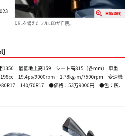
23
画像(15枚)
DRLを備えたフルLEDが自慢。
el］
距1350 最低地上高159 シート高815（各mm） 車重
c 19.4ps/9000rpm 1.78kg-m/7500rpm 変速機
0R17 140/70R17 ●価格：53万9000円 ●色：灰、