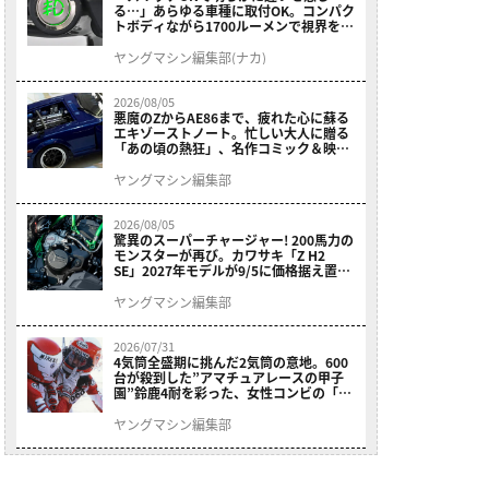
る…」あらゆる車種に取付OK。コンパク
トボディながら1700ルーメンで視界を確
保する［デイトナ・LEDフォグランプユ
ニット プレシャスレイ スモール］
ヤングマシン編集部(ナカ)
2026/08/05
悪魔のZからAE86まで、疲れた心に蘇る
エキゾーストノート。忙しい大人に贈る
「あの頃の熱狂」、名作コミック＆映画
の愛機たちが東京駅地下に期間限定で集
結！
ヤングマシン編集部
2026/08/05
驚異のスーパーチャージャー! 200馬力の
モンスターが再び。カワサキ「Z H2
SE」2027年モデルが9/5に価格据え置き
で発売
ヤングマシン編集部
2026/07/31
4気筒全盛期に挑んだ2気筒の意地。600
台が殺到した”アマチュアレースの甲子
園”鈴鹿4耐を彩った、女性コンビの「ス
ズキGSX400E」が特別展示開始
ヤングマシン編集部