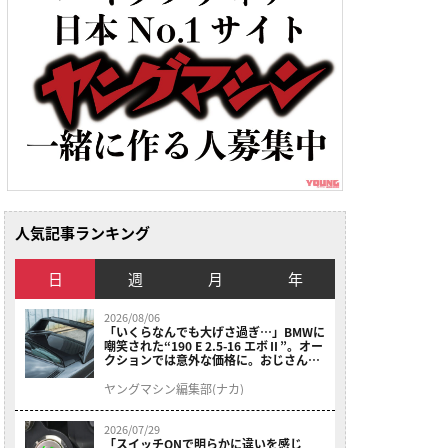
人気記事ランキング
日
週
月
年
2026/08/06
「いくらなんでも大げさ過ぎ…」BMWに
嘲笑された“190 E 2.5-16 エボⅡ”。オー
クションでは意外な価格に。おじさん達
が少年だった頃の憧れのクルマを深堀り
ヤングマシン編集部(ナカ)
2026/07/29
「スイッチONで明らかに違いを感じ