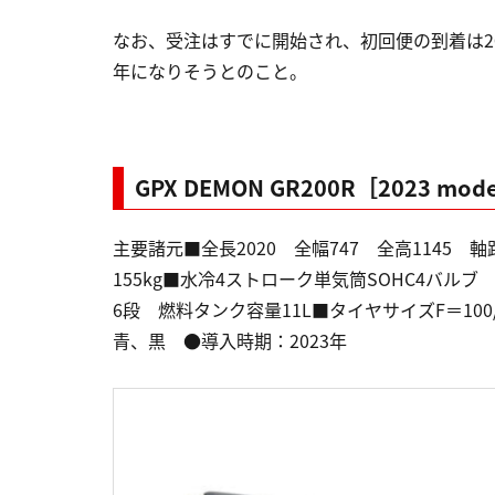
なお、受注はすでに開始され、初回便の到着は20
年になりそうとのこと。
GPX DEMON GR200R［2023 mod
主要諸元■全長2020 全幅747 全高1145 軸
155kg■水冷4ストローク単気筒SOHC4バルブ 198c
6段 燃料タンク容量11L■タイヤサイズF＝100/8
青、黒 ●導入時期：2023年