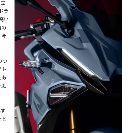
倒立
ドラ
高い
自の
、今
つつ
ノト
をあ
を思
昇す
たと