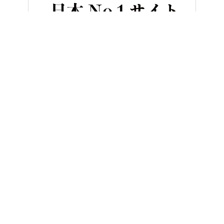
HOME
ニュース＆トピックス
【動画】『Z1は究極の御神体』……
ヤングマシンとは？
ご利用案内
執筆／編集メンバー
プライバシーポリシー
運営会社
お問い合せ
Copyright ©
NAIGAI PUBLISHING CO.,LTD.
All rights reserved.