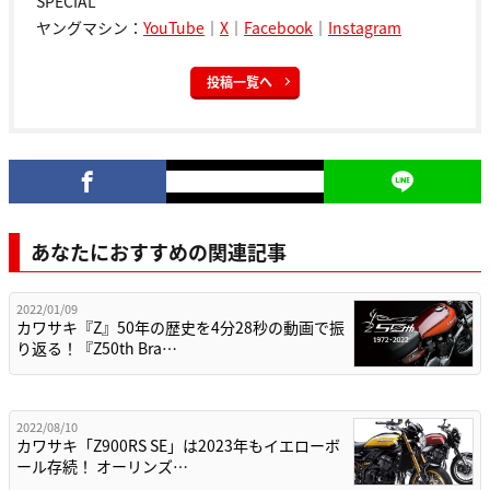
SPECIAL
ヤングマシン：
YouTube
｜
X
｜
Facebook
｜
Instagram
投稿一覧へ
あなたにおすすめの関連記事
2022/01/09
カワサキ『Z』50年の歴史を4分28秒の動画で振
り返る！『Z50th Bra…
2022/08/10
カワサキ「Z900RS SE」は2023年もイエローボ
ール存続！ オーリンズ…