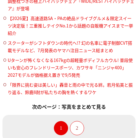
調整枕つきの極上ハイバックチェア『WIDE/REST ハイバックチェ
ア』が登場
【2026夏】高速道路SA・PAの絶品ドライブグルメ＆限定スイー
ツ決定版！三重推しテイクNo.1から話題の自販機アイスまで一挙
紹介
スクーターがシフトダウンの時代へ!? 幻の名車に電子制御CVT搭
載モデルなど、7月発表のヤマハ注目ニュース総まとめ
Uターンが怖くなくなる167kgの超軽量ボディフルカウル! 普段使
いも安心のフレンドリースポーツ、カワサキ「ニンジャ400」
2027モデルが価格据え置きで9/5発売
「限界に挑む姿は美しい」轟音と雨の中で光る絆。若月佑美と振
り返る、鈴鹿8耐が私たちの胸を熱くするワケ
次のページ：写真をまとめて見る
1
2