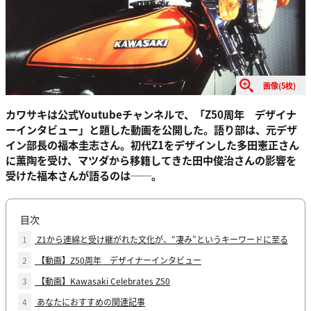
画像(5枚)
カワサキは公式Youtubeチャンネルで、「Z50周年 デザイナ
ーインタビュー」と題した動画を公開した。語り部は、元デザ
イン部長の福本圭志さん。初代Z1をデザインした多田憲正さん
に薫陶を受け、マツダから移籍してきた田中俊治さんの影響を
受けた福本さんが語るのは──。
目次
1
Z1から連綿と受け継がれた文化が、“凄み”というキーワードに至る
2
【動画】Z50周年 デザイナーインタビュー
3
【動画】Kawasaki Celebrates Z50
4
あなたにおすすめの関連記事