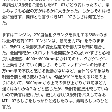
年排出ガス規制)に適合したMT‐07がどう変わったのか、楽
しみよりも心配の方がはるかに大きかった。しかしそれは杞
憂に過ぎず、傑作とも言うべきMT‐07らしさは健在だっ
た。
まずはエンジン。270度位相クランクを採用する688ccの水
冷並列2気筒”CP2″エンジンは、最高出力73psをそのまま
に、新ECUと吸排気系の変更程度で新排ガス規制に適合し
た。低回転域かつスロットル低開度からの扱いやすさと心地
良い加速感、4000〜8000rpmにかけてのトルクがグングン
と上乗せされていく楽しさ、そしてレッドゾーンの始まる1
万rpmまで不快と感じる振動がないなど、全体的な印象は規
制適合前と何ら変わらない。勾配が10％を超える峠道の上
りにおいて、8000rpmから上での伸び上がりが以前ほど力
強くはないかな? などと感じたが、新旧を直接比較していな
いので断言は避けたい。厳しい排ガス規制をパスしてなお
MT‐07らしさをしっかりと残したのは、素晴らしいのひと
言だ。