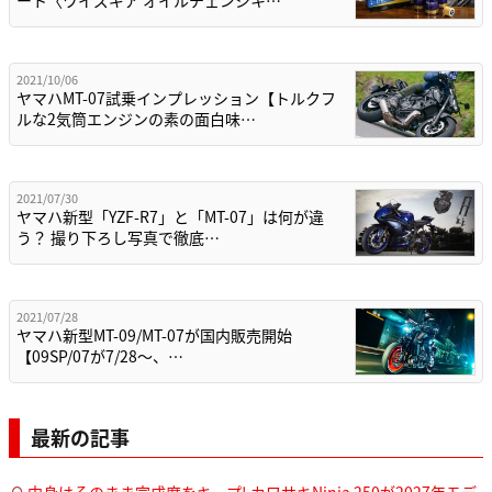
2021/10/06
ヤマハMT-07試乗インプレッション【トルクフ
ルな2気筒エンジンの素の面白味…
2021/07/30
ヤマハ新型「YZF-R7」と「MT-07」は何が違
う？ 撮り下ろし写真で徹底…
2021/07/28
ヤマハ新型MT-09/MT-07が国内販売開始
【09SP/07が7/28〜、…
最新の記事