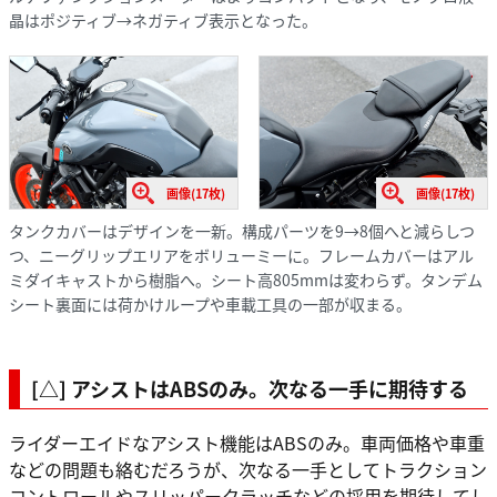
晶はポジティブ→ネガティブ表示となった。
画像(17枚)
画像(17枚)
タンクカバーはデザインを一新。構成パーツを9→8個へと減らしつ
つ、ニーグリップエリアをボリューミーに。フレームカバーはアル
ミダイキャストから樹脂へ。シート高805mmは変わらず。タンデム
シート裏面には荷かけループや車載工具の一部が収まる。
[△] アシストはABSのみ。次なる一手に期待する
ライダーエイドなアシスト機能はABSのみ。車両価格や車重
などの問題も絡むだろうが、次なる一手としてトラクション
コントロールやスリッパークラッチなどの採用を期待してし