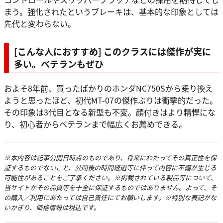
まう。強化されたというブレーキは、基本的な印象としては
先代と変わらない。
[こんな人におすすめ] このクラスには傑作が実に
多い。ベテランもぜひ
およそ8年前、買ったばかりのホンダNC750Sから乗り換え
ようと思ったほど、初代MT-07の傑作ぶりは衝撃的だった。
その印象は3代目となる新型も不変。顔付きはより精悍にな
り、初心者からベテランまで幅広くお薦めできる。
※本内容は記事公開日時点のものであり、将来にわたってその真正性を保
証するものでないこと、公開後の時間経過等に伴って内容に不備が生じる
可能性があることをご了承ください。※掲載されている製品等について、
当サイトがその品質等を十全に保証するものではありません。よって、そ
の購入／利用にあたっては自己責任にてお願いします。※特別な表記がな
いかぎり、価格情報は税込です。