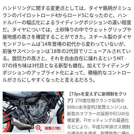
ハンドリングに関する変更点としては、タイヤ銘柄がミシュ
ランのパイロットロード4からロード5になったのと、ハン
ドルバーの幅広化によるライディングポジションの違い程度
だ。タイヤについては、土砂降りの中でウェットグリップや
接地感の高さを確認することができた。スチール製のダイヤ
モンドフレームは’14年登場の初代から変わっていないが、
前後サスペンションは’18年の2代目でリニューアルされてい
る。旋回力の高さと、それを自由自在に操れるというMT‐
07の持ち味は3代目となる新型も健在。加えてライディング
ポジションのアップライト化によって、積極的なコントロー
ルがさらにしやすくなったと言えるだろう。
【73psを変えずに新規制をクリ
ア】
270度位相クランク採用の
688cc水冷並列2気筒エンジンは、
新型のマフラーの採用やECUの仕
様変更、FIセッティングの最適化
などにより、平成32年排ガス規制
画像(17枚)
の適合化を達成。耐摩耗性に優れ