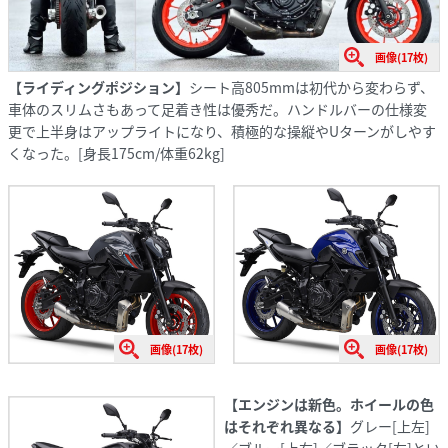
画像(17枚)
【ライディングポジション】
シート高805mmは初代から変わらず、
車体のスリムさもあって足着き性は優秀だ。ハンドルバーの仕様変
更で上半身はアップライトになり、積極的な操縦やUターンがしやす
くなった。[身長175cm/体重62kg]
画像(17枚)
画像(17枚)
【エンジンは新色。ホイールの色
はそれぞれ異なる】
グレー[上左]
／ブルー[上右]／ブラック[左]とい