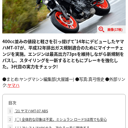
画像(17枚)
400cc並みの値段と軽さを引っ提げて’14年にデビューしたヤマ
ハMT-07が、平成32年排出ガス規制適合のためにマイナーチェ
ンジを実施。エンジンは最高出力73psを維持しながら新規制を
パスし、スタイリングを一新するとともにブレーキを強化し
た。3代目の実力をチェック!
●まとめ:ヤングマシン編集部(大屋雄一) ●写真:真弓悟史 ●外部リン
ク:
ヤマハ
目次
1
’21 ヤマハMT-07 ABS
2
[◯] 全体的な印象は不変。ミシュラン ロード5は雨でも安心
3
[△] アシストはABSのみ。次なる一手に期待する