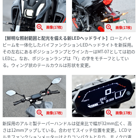
画像(17枚)
画像(17枚)
【鮮明な照射範囲と配光を備える新LEDヘッドライト】
ローとハイ
ビームを一体化したバイファンクションLEDヘッドライトを新採用。
その左右にあるポジションランプとウインカーはMT-07としては初の
LEDに。なお、ポジションランプは「Y」の字をモチーフとしてい
る。ウィング状のテールカウルは形状を変更。
画像(17枚)
画像(17枚)
新採用のアルミ製テーパーハンドルは従来比で幅が32mm広く、高
さは12mmアップしている。合わせてスイッチ位置を変更。LCDマ
ルチファンクションメーターはよりコンパクトとなり、モノクロ液