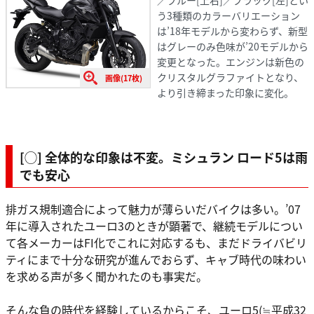
う3種類のカラーバリエーション
は’18年モデルから変わらず、新型
はグレーのみ色味が’20モデルから
変更となった。エンジンは新色の
クリスタルグラファイトとなり、
画像(17枚)
より引き締まった印象に変化。
[◯] 全体的な印象は不変。ミシュラン ロード5は雨
でも安心
排ガス規制適合によって魅力が薄らいだバイクは多い。’07
年に導入されたユーロ3のときが顕著で、継続モデルについ
て各メーカーはFI化でこれに対応するも、まだドライバビリ
ティにまで十分な研究が進んでおらず、キャブ時代の味わい
を求める声が多く聞かれたのも事実だ。
そんな負の時代を経験しているからこそ、ユーロ5(≒平成32