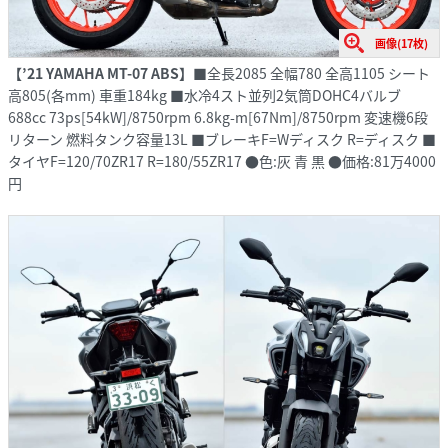
画像(17枚)
【’21 YAMAHA MT-07 ABS】
■全長2085 全幅780 全高1105 シート
高805(各mm) 車重184kg ■水冷4スト並列2気筒DOHC4バルブ
688cc 73ps[54kW]/8750rpm 6.8kg-m[67Nm]/8750rpm 変速機6段
リターン 燃料タンク容量13L ■ブレーキF=Wディスク R=ディスク ■
タイヤF=120/70ZR17 R=180/55ZR17 ●色:灰 青 黒 ●価格:81万4000
円