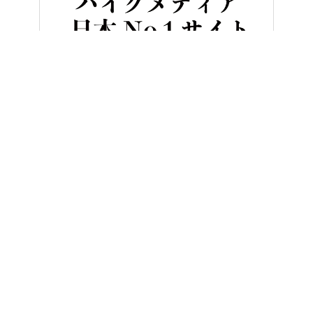
HOME
バイク／オートバイ［新車］
ヤマハMT-07試乗インプレ
ヤングマシンとは？
ご利用案内
執筆／編集メンバー
プライバシーポリシー
運営会社
お問い合せ
Copyright ©
NAIGAI PUBLISHING CO.,LTD.
All rights reserved.