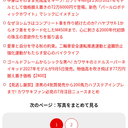
中身はそのまま完成度をキープ! カワサキNinja 250が2027年モデ
ルとして価格据え置きの72万6000円で登場。新色「パールロボテ
ィックホワイト」でシックにイメチェン
なぜヨシムラはコンプリート車を作り続けたのか? ハヤブサX-1か
らオフ車をモタード化したM450Rまで、心に刺さる2000年代初頭
の珠玉の意欲作たちを振り返る
愛車と自分を守る秋の約束。二輪車安全運転推進運動と盗難防止
強化運動がもたらす安心のバイクライフ
ゴールドフレームからシックな黒へ! カワサキのミドルスーパーネ
イキッド2027年モデルが9月5日発売。物価高を吹き飛ばす77万円
据え置き価格【Z400】
【見逃し厳禁】漆黒の4気筒発売から200馬力ハブステアインプレ
まで! カワサキファン必見の7月注目ニュースまとめ
次のページ：写真をまとめて見る
1
2