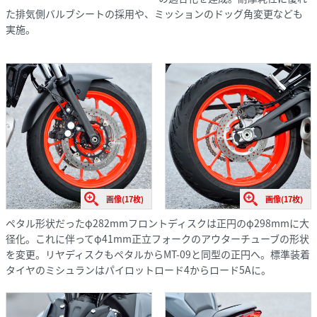
た排気側バルブシートの採用や、ミッションのドッグ角変更なども
実施。
画像(17枚)
画像(17枚)
ペタル形状だったφ282mmフロントディスクは正円のφ298mmに大
径化。これに伴ってφ41mm正立フォークのアウターチューブの形状
を変更。リヤディスクもペタルからMT-09と同型の正円へ。標準装着
タイヤのミシュランはパイロットロード4からロード5Aに。