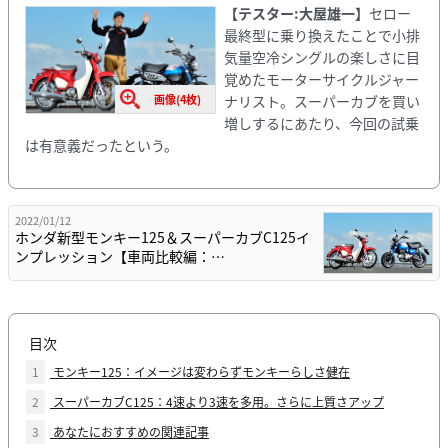
【テスター:大屋雄一】
セロー
最終型に乗り換えたことで小排
気量空冷シングルの楽しさに目
覚めたモーターサイクルジャー
画像(4枚)
ナリスト。スーパーカブを買い
増しするにあたり、今回の試乗
は有意義だったという。
2022/01/12
ホンダ新型モンキー125＆スーパーカブC125イ
ンプレッション【車両比較編：…
目次
1
モンキー125：イメージは変わらずモンキーらしさ健在
2
スーパーカブC125：4速より3速を多用。さらに上質さアップ
3
あなたにおすすめの関連記事