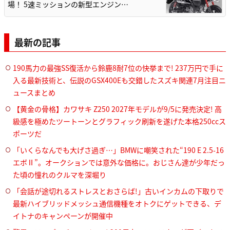
場！ 5速ミッションの新型エンジン…
最新の記事
190馬力の最強SS復活から鈴鹿8耐7位の快挙まで! 237万円で手に
入る最新技術と、伝説のGSX400Eも交錯したスズキ関連7月注目ニ
ュースまとめ
【黄金の骨格】カワサキ Z250 2027年モデルが9/5に発売決定! 高
級感を極めたツートーンとグラフィック刷新を遂げた本格250ccス
ポーツだ
「いくらなんでも大げさ過ぎ…」BMWに嘲笑された“190 E 2.5-16
エボⅡ”。オークションでは意外な価格に。おじさん達が少年だっ
た頃の憧れのクルマを深堀り
「会話が途切れるストレスとおさらば!」古いインカムの下取りで
最新ハイブリッドメッシュ通信機種をオトクにゲットできる、デ
イトナのキャンペーンが開催中