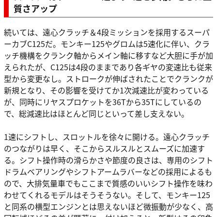
質さアップ
続いては、遠心クラッチ＆4段ミッションを採用するスーパ
ーカブC125だ。モンキー125やグロムは5速化に伴い、クラ
ッチ機構をクランク軸からメイン軸に移すなど大胆に手が加
えられたが、C125は4段のままであり各ギヤの変速比も従来
型から変更なし。ストロークが伸ばされたことでクランクが
新規となり、その影響を受けてか1次減速比が変わっている
が、同時にリヤスプロケットを36Tから35Tにしているの
で、総減速比はほとんど同じといって差し支えない。
1速にシフトし、スロットルを徐々に開ける。遠心クラッチ
のつながりは早く、そこからスルスルとスムーズに加速す
る。シフト操作時の滑らかさや節度の良さは、専用のシフト
ドラムベアリングやシフトアームラバーなどの採用によるも
ので、大排気量車でもここまで質感のいいシフト操作を味わ
わせてくれるモデルはそうそうない。そして、モンキー125
と同系の横型エンジンとは思えないほど微振動が少なく、高