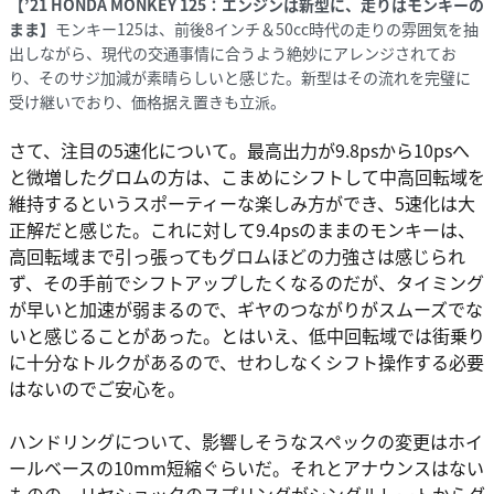
【’21 HONDA MONKEY 125：エンジンは新型に、走りはモンキーの
まま】
モンキー125は、前後8インチ＆50cc時代の走りの雰囲気を抽
出しながら、現代の交通事情に合うよう絶妙にアレンジされてお
り、そのサジ加減が素晴らしいと感じた。新型はその流れを完璧に
受け継いでおり、価格据え置きも立派。
さて、注目の5速化について。最高出力が9.8psから10psへ
と微増したグロムの方は、こまめにシフトして中高回転域を
維持するというスポーティーな楽しみ方ができ、5速化は大
正解だと感じた。これに対して9.4psのままのモンキーは、
高回転域まで引っ張ってもグロムほどの力強さは感じられ
ず、その手前でシフトアップしたくなるのだが、タイミング
が早いと加速が弱まるので、ギヤのつながりがスムーズでな
いと感じることがあった。とはいえ、低中回転域では街乗り
に十分なトルクがあるので、せわしなくシフト操作する必要
はないのでご安心を。
ハンドリングについて、影響しそうなスペックの変更はホイ
ールベースの10mm短縮ぐらいだ。それとアナウンスはない
ものの、リヤショックのスプリングがシングルレートからダ