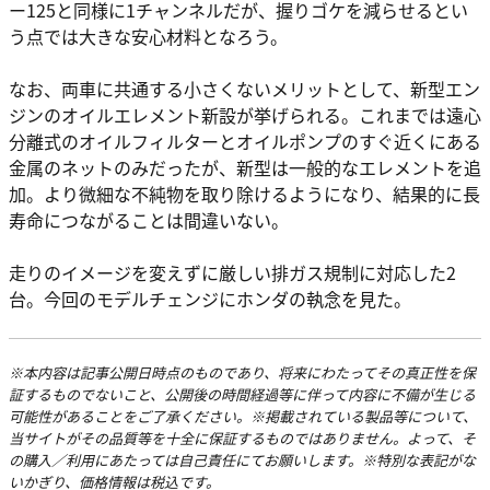
ー125と同様に1チャンネルだが、握りゴケを減らせるとい
う点では大きな安心材料となろう。
なお、両車に共通する小さくないメリットとして、新型エン
ジンのオイルエレメント新設が挙げられる。これまでは遠心
分離式のオイルフィルターとオイルポンプのすぐ近くにある
金属のネットのみだったが、新型は一般的なエレメントを追
加。より微細な不純物を取り除けるようになり、結果的に長
寿命につながることは間違いない。
走りのイメージを変えずに厳しい排ガス規制に対応した2
台。今回のモデルチェンジにホンダの執念を見た。
※本内容は記事公開日時点のものであり、将来にわたってその真正性を保
証するものでないこと、公開後の時間経過等に伴って内容に不備が生じる
可能性があることをご了承ください。※掲載されている製品等について、
当サイトがその品質等を十全に保証するものではありません。よって、そ
の購入／利用にあたっては自己責任にてお願いします。※特別な表記がな
いかぎり、価格情報は税込です。