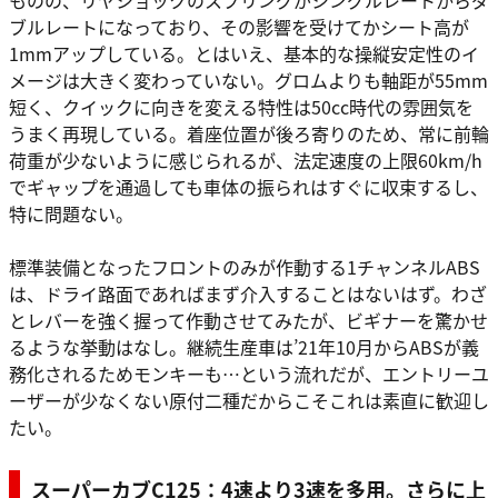
ブルレートになっており、その影響を受けてかシート高が
1mmアップしている。とはいえ、基本的な操縦安定性のイ
メージは大きく変わっていない。グロムよりも軸距が55mm
短く、クイックに向きを変える特性は50cc時代の雰囲気を
うまく再現している。着座位置が後ろ寄りのため、常に前輪
荷重が少ないように感じられるが、法定速度の上限60km/h
でギャップを通過しても車体の振られはすぐに収束するし、
特に問題ない。
標準装備となったフロントのみが作動する1チャンネルABS
は、ドライ路面であればまず介入することはないはず。わざ
とレバーを強く握って作動させてみたが、ビギナーを驚かせ
るような挙動はなし。継続生産車は’21年10月からABSが義
務化されるためモンキーも…という流れだが、エントリーユ
ーザーが少なくない原付二種だからこそこれは素直に歓迎し
たい。
スーパーカブC125：4速より3速を多用。さらに上