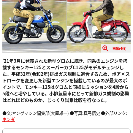
画像(4枚)
’21年3月に発売された新型グロムに続き、同系のエンジンを搭
載するモンキー125とスーパーカブC125がモデルチェンジし
た。平成32年(令和2年)排出ガス規制に適合するため、ボア×ス
トロークを変更した新型エンジンを搭載しているのが最大のポ
イントで、モンキー125はグロムと同様にミッションを4段から
5段へと増やしている。小排気量車にとって新排ガス規制の影響
はどれほどのものか、じっくり試乗比較を行なった。
●文:ヤングマシン編集部(大屋雄一) ●写真:真弓悟史 ●外部リンク:
ホンダ