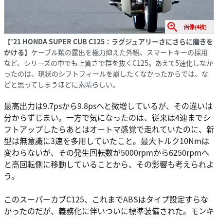
画像(4枚)
【’21 HONDA SUPER CUB C125：ラグジュアリーさにさらに磨きを
かける】
ケーブル類の露出を極力抑えた外観、スマートキーの採用
など、シリーズの中でも上質さで群を抜くC125。あえて5速化しなか
ったのは、現状のシフトフィールを崩したくなかったからでは、な
どと思ってしまうほどに素晴らしい。
最高出力は9.7psから9.8psへと微増しているが、その違いは
分からずじまい。一方で気になったのは、従来は4速までシ
フトアップしたらあとはオートマ感覚で走れていたのに、新
型は無意識に3速を多用していたこと。最大トルク10Nmは
変わらないが、その発生回転数が5000rpmから6250rpmへ
と高回転側に移動していることから、その影響も考えられよ
う。
このスーパーカブC125、これまでABSはタイプ設定すらな
かったのだが、義務化に伴いついに標準装備された。モンキ