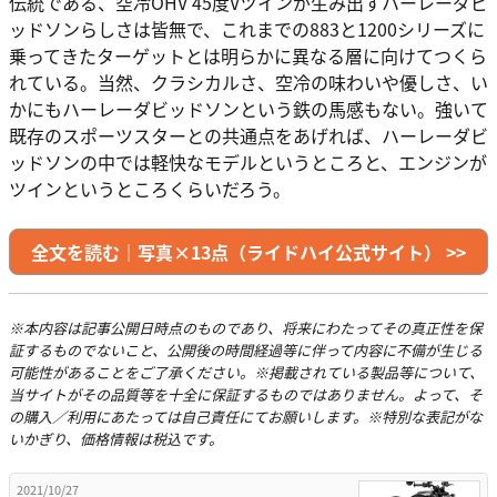
伝統である、空冷OHV 45度Vツインが生み出すハーレーダビ
ッドソンらしさは皆無で、これまでの883と1200シリーズに
乗ってきたターゲットとは明らかに異なる層に向けてつくら
れている。当然、クラシカルさ、空冷の味わいや優しさ、い
かにもハーレーダビッドソンという鉄の馬感もない。強いて
既存のスポーツスターとの共通点をあげれば、ハーレーダビ
ッドソンの中では軽快なモデルというところと、エンジンが
ツインというところくらいだろう。
全文を読む｜写真×13点（ライドハイ公式サイト） >>
※本内容は記事公開日時点のものであり、将来にわたってその真正性を保
証するものでないこと、公開後の時間経過等に伴って内容に不備が生じる
可能性があることをご了承ください。※掲載されている製品等について、
当サイトがその品質等を十全に保証するものではありません。よって、そ
の購入／利用にあたっては自己責任にてお願いします。※特別な表記がな
いかぎり、価格情報は税込です。
2021/10/27