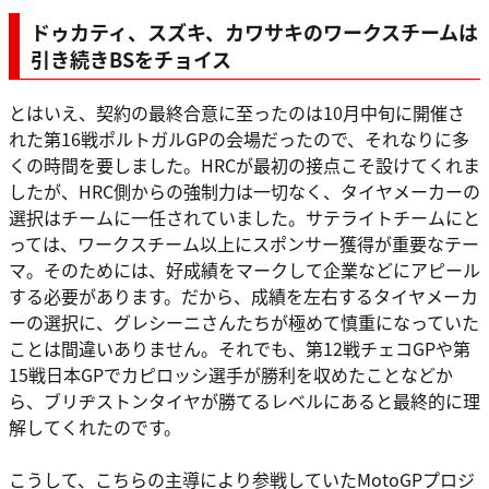
ドゥカティ、スズキ、カワサキのワークスチームは
引き続きBSをチョイス
とはいえ、契約の最終合意に至ったのは10月中旬に開催さ
れた第16戦ポルトガルGPの会場だったので、それなりに多
くの時間を要しました。HRCが最初の接点こそ設けてくれま
したが、HRC側からの強制力は一切なく、タイヤメーカーの
選択はチームに一任されていました。サテライトチームにと
っては、ワークスチーム以上にスポンサー獲得が重要なテー
マ。そのためには、好成績をマークして企業などにアピール
する必要があります。だから、成績を左右するタイヤメーカ
ーの選択に、グレシーニさんたちが極めて慎重になっていた
ことは間違いありません。それでも、第12戦チェコGPや第
15戦日本GPでカピロッシ選手が勝利を収めたことなどか
ら、ブリヂストンタイヤが勝てるレベルにあると最終的に理
解してくれたのです。
こうして、こちらの主導により参戦していたMotoGPプロジ