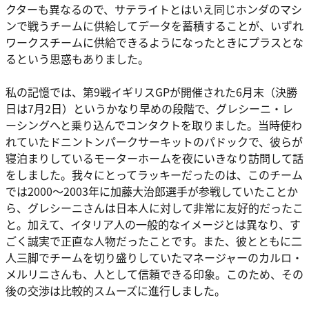
クターも異なるので、サテライトとはいえ同じホンダのマシ
ンで戦うチームに供給してデータを蓄積することが、いずれ
ワークスチームに供給できるようになったときにプラスとな
るという思惑もありました。
私の記憶では、第9戦イギリスGPが開催された6月末（決勝
日は7月2日）というかなり早めの段階で、グレシーニ・レ
ーシングへと乗り込んでコンタクトを取りました。当時使わ
れていたドニントンパークサーキットのパドックで、彼らが
寝泊まりしているモーターホームを夜にいきなり訪問して話
をしました。我々にとってラッキーだったのは、このチーム
では2000～2003年に加藤大治郎選手が参戦していたことか
ら、グレシーニさんは日本人に対して非常に友好的だったこ
と。加えて、イタリア人の一般的なイメージとは異なり、す
ごく誠実で正直な人物だったことです。また、彼とともに二
人三脚でチームを切り盛りしていたマネージャーのカルロ・
メルリニさんも、人として信頼できる印象。このため、その
後の交渉は比較的スムーズに進行しました。