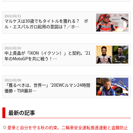
2021/02/11
マルケスは30歳でもタイトルを獲れる？ ポ
ル・エスパルガロ起用の意図は？／ホ…
2021/02/10
中上貴晶が「IXON（イクソン）」と契約。‘21
年のMotoGPを共に戦う！…
2021/02/08
「獲るべきは、世界一」’20EWCルマン24時間
優勝・TSR藤井…
最新の記事
愛車と自分を守る秋の約束。二輪車安全運転推進運動と盗難防止