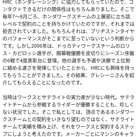
HRC（ホンダレーシング）に協力してもらっていたので、コ
ンタクトできるだけの関係性はもちろんありました。そこで
毎年7～8月ごろ、ホンダワークスチームの上層部に立ち話
レベルで契約のことを持ちかけていたのですが、それまでは
拒否されていました。もちろんそれは、ブリヂストンタイヤ
のパフォーマンスがそこまでに至っていないという判断から
です。しかし2006年は、ドゥカティワークスチームのロリ
ス・カピロッシ選手が、開幕戦優勝を皮切りにシーズン序盤
の6戦で4度表彰台に登壇。他の選手も予選や決勝で上位勢
に絡める速さを発揮していたことから、HRCにも興味を持っ
てもらうことができました。その結果、グレシーニさんを紹
介してもらえることになったのです。
当時はワークスとサテライトの実力差が少ない時代。サテラ
イトチームから参戦するライダーが優勝することも、珍しく
ない状況でした。そこで私としては、頂点であるホンダワー
クスチームとの契約をいきなり望むのではなく、サテライト
チームで実績を積み上げ、それをワークスと契約するステッ
プにしようと考えたのです。メーカーごとにマシンのキャラ