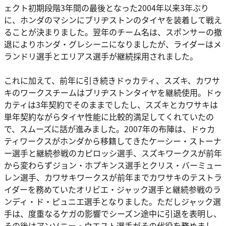
ェクト初期段階3年間の最後となった2004年以来3年ぶり
に、ホンダのマシンにブリヂストンのタイヤを装着して戦え
ることが決まりました。翌年のチーム名は、スポンサーの撤
退によりホンダ・グレシーニになりましたが、ライダーはメ
ランドリ選手とエリアス選手が継続採用されました。
これに加えて、前年に引き続きドゥカティ、スズキ、カワサ
キのワークスチームはブリヂストンタイヤを継続使用。ドゥ
カティは3年契約でそのままでしたし、スズキとカワサキは
単年契約ながらタイヤ性能に比較的満足してくれていたの
で、スムーズに話が進みました。2007年の布陣は、ドゥカ
ティワークスがホンダから移籍してきたケーシー・ストーナ
ー選手と継続参戦のカピロッシ選手、スズキワークスが前年
から変わらずジョン・ホプキンス選手とクリス・バーミュー
レン選手、カワサキワークスが前年までカワサキのテストラ
イダーを務めていたオリビエ・ジャック選手と継続参戦のラ
ンディ・ド・ピュニエ選手となりました。ただしジャック選
手は、度重なるケガの影響でシーズン途中に引退を表明し、
その後はアンソニー・ウエスト選手がその代役を務めまし