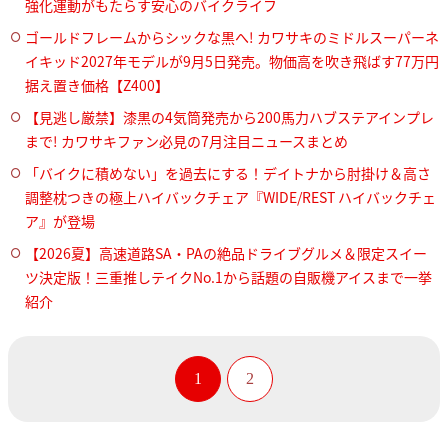
強化運動がもたらす安心のバイクライフ
ゴールドフレームからシックな黒へ! カワサキのミドルスーパーネ
イキッド2027年モデルが9月5日発売。物価高を吹き飛ばす77万円
据え置き価格【Z400】
【見逃し厳禁】漆黒の4気筒発売から200馬力ハブステアインプレ
まで! カワサキファン必見の7月注目ニュースまとめ
「バイクに積めない」を過去にする！デイトナから肘掛け＆高さ
調整枕つきの極上ハイバックチェア『WIDE/REST ハイバックチェ
ア』が登場
【2026夏】高速道路SA・PAの絶品ドライブグルメ＆限定スイー
ツ決定版！三重推しテイクNo.1から話題の自販機アイスまで一挙
紹介
1
2