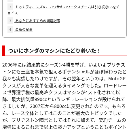
2
ドゥカティ、スズキ、カワサキのワークスチームは引き続きBSをチ
ョイス
3
あなたにおすすめの関連記事
4
最新の記事
ついにホンダのマシンにたどり着いた！
2006年には結果的にシーズン4勝を挙げ、いよいよブリヂス
トンにも王座を本気で狙えるポテンシャルがほぼ備わったと
我々も実感したわけですが、その翌年というのは、MotoGP
クラスが大きな変革を迎えるタイミングでした。ロードレー
ス世界選手権の最高峰クラスはマシンが4スト化されて以
降、最大排気量990ccというレギュレーションが設けられて
きましたが、2007年から800ccに変更されたのです。もちろ
ん、レース全体としてはこのことが最大のトピックでした
が、ブリヂストン陣営としてはそれに加えて、契約チームの
増強によるこれまで以上の戦力アップということもポイント