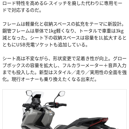
ロード特性を高めるG-スイッチを廃した代わりに専用モー
ドで対応するのだ。
フレームは軽量化と収納スペースの拡充をテーマに新設計。
鋼管フレームは単体で1kg軽くなり、トータルで車重は3kg
減となった。シート下の収納スペースは容量を1L拡大すると
ともにUSB充電ソケットも追加している。
シート高は不変ながら、形状変更で足着き性が向上。グロー
ブボックスの容量を拡大し、フルカラーメーター＋音声入力
までも投入した。新型はスタイル／走り／実用性の全面を強
化。現行オーナーも乗り換えたくなる出来だ。