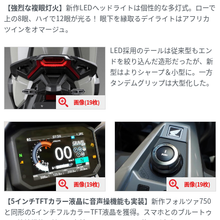
【強烈な複眼灯火】
新作LEDヘッドライトは個性的な多灯式。ローで
上の8眼、ハイで12眼が光る！ 眼下を縁取るデイライトはアフリカ
ツインをオマージュ。
LED採用のテールは従来型もエン
ドを絞り込んだ造形だったが、新
型はよりシャープ＆小型に。一方
タンデムグリップは大型化した。
画像(19枚)
画像(19枚)
画像(19枚)
【5インチTFTカラー液晶に音声操機能も実装】
新作フォルツァ750
と同形の5インチフルカラーTFT液晶を獲得。スマホとのブルートゥ