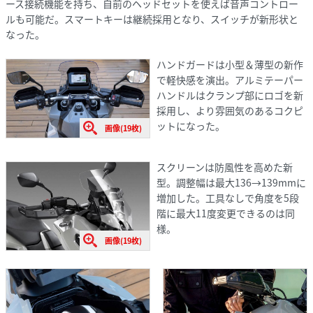
ース接続機能を持ち、自前のヘッドセットを使えば音声コントロー
ルも可能だ。スマートキーは継続採用となり、スイッチが新形状と
なった。
ハンドガードは小型＆薄型の新作
で軽快感を演出。アルミテーパー
ハンドルはクランプ部にロゴを新
採用し、より雰囲気のあるコクピ
ットになった。
画像(19枚)
スクリーンは防風性を高めた新
型。調整幅は最大136→139mmに
増加した。工具なしで角度を5段
階に最大11度変更できるのは同
様。
画像(19枚)