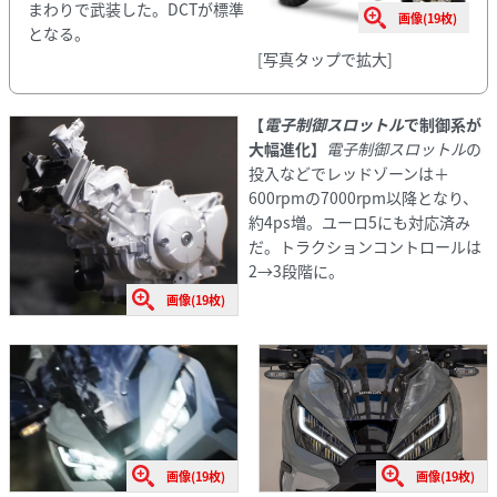
まわりで武装した。DCTが標準
画像(19枚)
となる。
[写真タップで拡大]
【
電子制御スロットル
で制御系が
大幅進化】
電子制御スロットル
の
投入などでレッドゾーンは＋
600rpmの7000rpm以降となり、
約4ps増。ユーロ5にも対応済み
だ。トラクションコントロールは
2→3段階に。
画像(19枚)
画像(19枚)
画像(19枚)