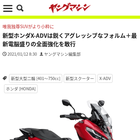
唯我独尊SUVがより小粋に
新型ホンダX-ADVは鋭くアグレッシブなフォルム＋最
新電脳盛りの全面強化を敢行
2021/01/12 8:30
ヤングマシン編集部
新型大型二輪 [401〜750cc]
新型スクーター
X-ADV
ホンダ [HONDA]