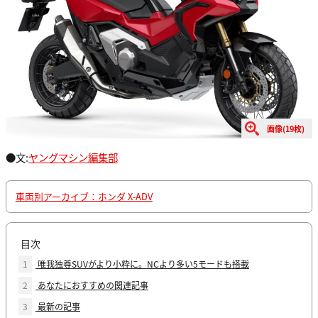
画像(19枚)
●文:
ヤングマシン編集部
車両別アーカイブ：ホンダ X-ADV
目次
1
唯我独尊SUVがより小粋に。NCより多い5モードも搭載
2
あなたにおすすめの関連記事
3
最新の記事