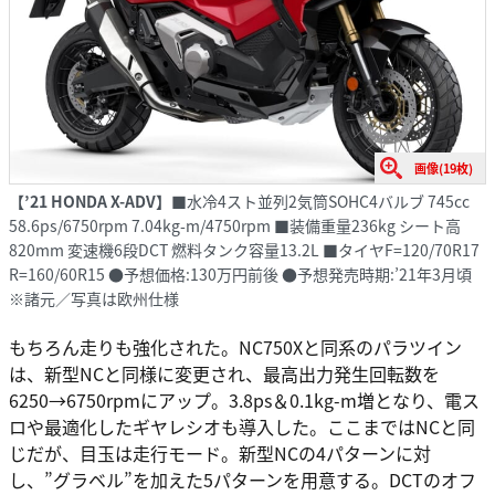
画像(19枚)
【’21 HONDA X-ADV】
■水冷4スト並列2気筒SOHC4バルブ 745cc
58.6ps/6750rpm 7.04kg-m/4750rpm ■装備重量236kg シート高
820mm 変速機6段DCT 燃料タンク容量13.2L ■タイヤF=120/70R17
R=160/60R15 ●予想価格:130万円前後 ●予想発売時期:’21年3月頃
※諸元／写真は欧州仕様
もちろん走りも強化された。NC750Xと同系のパラツイン
は、新型NCと同様に変更され、最高出力発生回転数を
6250→6750rpmにアップ。3.8ps＆0.1kg-m増となり、電ス
ロや最適化したギヤレシオも導入した。ここまではNCと同
じだが、目玉は走行モード。新型NCの4パターンに対
し、”グラベル”を加えた5パターンを用意する。DCTのオフ