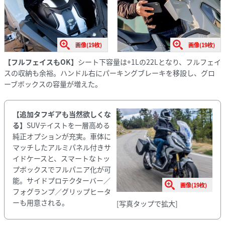
画像(19枚)
画像(19枚)
【フルフェイスもOK】
シート下容量は+1Lの22Lとなり、フルフェイ
スの収納も余裕。ハンドル右にパーキングブレーキを移設し、グロ
ーブボックスの容量が増えた。
【追加タフギアも当然欲しくな
る】
SUVテイストを一層高める
純正オプションが充実。車体に
マッチしたアルミパネル付きサ
イドケースと、スマートなトッ
プボックスでフルパニア化が可
能。サイドプロテクターバー／
画像(19枚)
フォグランプ／グリップヒータ
ーも用意される。
[写真タップで拡大]