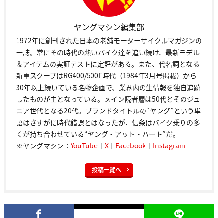
ヤングマシン編集部
1972年に創刊された日本の老舗モーターサイクルマガジンの
一誌。常にその時代の熱いバイク達を追い続け、最新モデル
＆アイテムの実証テストに定評がある。また、代名詞となる
新車スクープはRG400/500Γ時代（1984年3月号掲載）から
30年以上続いている名物企画で、業界内の生情報を独自追跡
したものが主となっている。メイン読者層は50代とそのジュ
ニア世代となる20代。ブランドタイトルの“ヤング”という単
語はさすがに時代錯誤とはなったが、信条はバイク乗りの多
くが持ち合わせている“ヤング・アット・ハート”だ。
※ヤングマシン：
YouTube
｜
X
｜
Facebook
｜
Instagram
投稿一覧へ