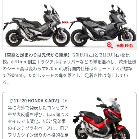
画像(19枚)
【車高と足まわりは先代から継承】
’20[EU](左)と’21[EU](右)を比
較。φ41mm倒立＋ラジアルキャリパーなどの脚を継承し、欧州仕様
のシート高は変わらず820mm(現行国内仕様はショートサスが標準
で790mm)。ただしシートの角を落とし、足着き性は向上してい
る。
【’17-’20 HONDA X-ADV】
’16
年に海外で発表したコンセプト
車が大反響を呼び、ほぼ同じス
タイルで市販化。NCと兄弟車
のインテグラをベースに、旧ア
フリカツイン譲りの本格的な足