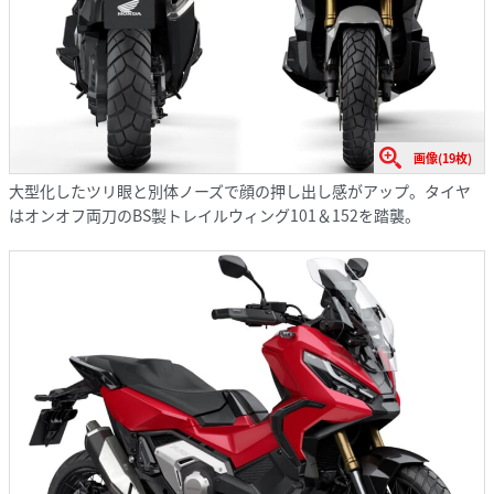
画像(19枚)
大型化したツリ眼と別体ノーズで顔の押し出し感がアップ。タイヤ
はオンオフ両刀のBS製トレイルウィング101＆152を踏襲。