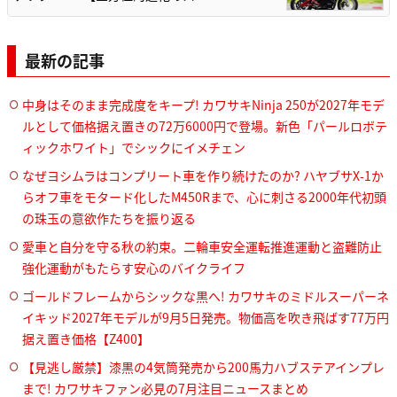
最新の記事
中身はそのまま完成度をキープ! カワサキNinja 250が2027年モデ
ルとして価格据え置きの72万6000円で登場。新色「パールロボテ
ィックホワイト」でシックにイメチェン
なぜヨシムラはコンプリート車を作り続けたのか? ハヤブサX-1か
らオフ車をモタード化したM450Rまで、心に刺さる2000年代初頭
の珠玉の意欲作たちを振り返る
愛車と自分を守る秋の約束。二輪車安全運転推進運動と盗難防止
強化運動がもたらす安心のバイクライフ
ゴールドフレームからシックな黒へ! カワサキのミドルスーパーネ
イキッド2027年モデルが9月5日発売。物価高を吹き飛ばす77万円
据え置き価格【Z400】
【見逃し厳禁】漆黒の4気筒発売から200馬力ハブステアインプレ
まで! カワサキファン必見の7月注目ニュースまとめ