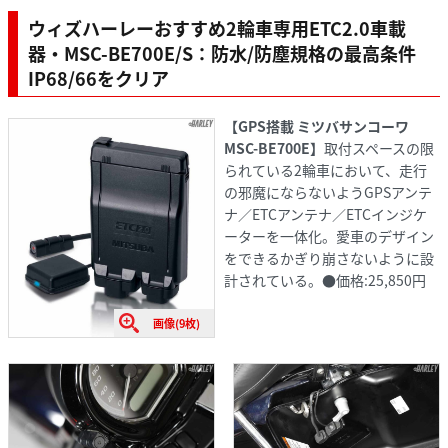
ウィズハーレーおすすめ2輪車専用ETC2.0車載
器・MSC-BE700E/S：防水/防塵規格の最高条件
IP68/66をクリア
【GPS搭載 ミツバサンコーワ
MSC-BE700E】
取付スペースの限
られている2輪車において、走行
の邪魔にならないようGPSアンテ
ナ／ETCアンテナ／ETCインジケ
ーターを一体化。愛車のデザイン
をできるかぎり崩さないように設
計されている。●価格:25,850円
画像(9枚)