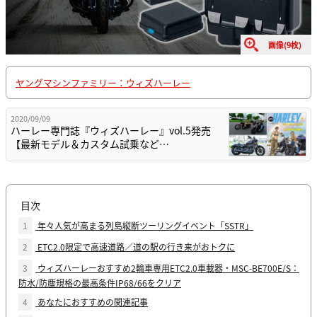
画像(9枚)
ヤングマシンファミリー：ウィズハーレー
2020/09/09
ハーレー専門誌『ウィズハーレー』vol.5発売
【最新モデル＆カスタム試乗など…
目次
1
年々人気が高まる列島縦断ツーリングイベント「SSTR」
2
ETC2.0限定で高速道路／道の駅の行き来がおトクに
3
ウィズハーレーおすすめ2輪車専用ETC2.0車載器・MSC-BE700E/S：
防水/防塵規格の最高条件IP68/66をクリア
4
あなたにおすすめの関連記事