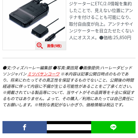
ジケーターにETC/2.0情報を集約
したことで、見えない位置にアン
テナを付けることも可能になり、
取付自由度が向上。アンテナやイ
ンジケーターを目立たせたくない
人にオススメ。●価格:25,850円
画像(9枚)
●文:ウィズハーレー編集部 ●写真:栗田晃 ●画像提供:ハーレーダビッド
ソンジャパン
ミツバサンコーワ
※本内容は記事公開日時点のものであ
り、将来にわたってその真正性を保証するものでないこと、公開後の時間
経過等に伴って内容に不備が生じる可能性があることをご了承ください。
※掲載されている製品等について、当サイトがその品質等を十全に保証す
るものではありません。よって、その購入／利用にあたっては自己責任に
てお願いします。※特別な表記がないかぎり、価格情報は税込です。