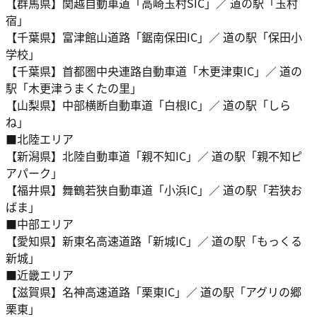
【群馬県】関越自動車道「高崎玉村SIC」／ 道の駅「玉村
宿」
【千葉県】富津館山道路「鋸南保田IC」／ 道の駅「保田小
学校」
【千葉県】首都圏中央連路自動車道「木更津東IC」／ 道の
駅「木更津うまくたの里」
【山梨県】中部横断自動車道「白根IC」／ 道の駅「しら
ね」
■北陸エリア
【新潟県】北陸自動車道「親不知IC」／ 道の駅「親不知ピ
アパーク」
【福井県】舞鶴若狭自動車道「小浜IC」／ 道の駅「若狭お
ばま」
■中部エリア
【愛知県】新東名高速道路「新城IC」／ 道の駅「もっくる
新城」
■近畿エリア
【滋賀県】名神高速道路「栗東IC」／ 道の駅「アグリの郷
栗東」