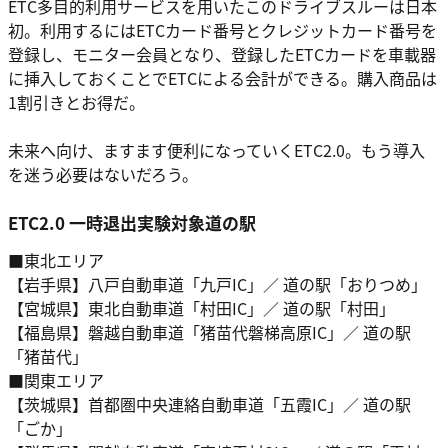
ETC多目的利用サービスを用いたこのドライブスルーは日本
初。利用するにはETCカード番号とクレジットカード番号を
登録し、モニター会員となり、登録したETCカードを車載器
に挿入しておくことでETCによる会計ができる。購入商品は
1割引きとお得だ。
未来へ向け、ますます便利になっていくETC2.0。もう導入
を迷う必要はないだろう。
ETC2.0 一時退出実験対象道の駅
■東北エリア
【岩手県】八戸自動車道「九戸IC」／ 道の駅「おりつめ」
【宮城県】東北自動車道「村田IC」／ 道の駅「村田」
【福島県】磐越自動車道「猪苗代磐梯高原IC」／ 道の駅
「猪苗代」
■関東エリア
【茨城県】首都圏中央連絡自動車道「五霞IC」／ 道の駅
「ごか」