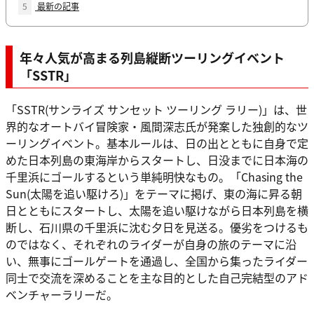
5
最新の記事
年々人気が高まる列島縦断ツーリングイベント
「SSTR」
「SSTR(サンライズ サンセット ツーリング ラリー)」は、世
界的なオートバイ冒険家・風間深志氏が発案した独創的なツ
ーリングイベント。基本ルールは、日の出とともに自身で定
めた日本列島の東海岸からスタートし、日没までに日本海の
千里浜にゴールするという単純明快なもの。「Chasing the
Sun(太陽を追い駆けろ)」をテーマに掲げ、東の海に昇る朝
日とともにスタートし、太陽を追い駆けながら日本列島を横
断し、石川県の千里浜に沈む夕日を見送る。優劣をつけるも
のではなく、それぞれのライダーが自身の旅のテーマに沿
い、無事にゴールゲートを通過し、全国から集ったライダー
同士で交流を深めることを主な目的とした自己完結型のアド
ベンチャーラリーだ。