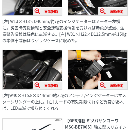
画像(9枚)
画像(9枚)
[左] W13×H13×D40mm/約7gのインジケーターはメーター左横
に。災害時支援情報と安全運転支援情報を受ければ赤色が点滅、注
意警告情報は緑色に点滅する。[右] W81×H22×D112.5mm/約150g
の本体車載器はラゲッジケースに収めた。
画像(9枚)
画像(9枚)
[左]W40×H15.8×D44mm/約22gのアンテナ/インジケーターはマス
ターシリンダーの上に。[右] カードの有効期限切れなど異常があれ
ば、LED点滅で知らせてくれる。
【GPS搭載 ミツバサンコーワ
MSC-BE700S】
独立型スリムイン