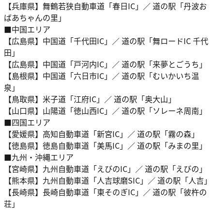
【兵庫県】舞鶴若狭自動車道「春日IC」／ 道の駅「丹波お
ばあちゃんの里」
■中国エリア
【広島県】中国道「千代田IC」／ 道の駅「舞ロードIC 千代
田」
【広島県】中国道「戸河内IC」／ 道の駅「来夢とごうち」
【島根県】中国道「六日市IC」／ 道の駅「むいかいち温
泉」
【鳥取県】米子道「江府IC」／ 道の駅「奥大山」
【山口県】山陽道「徳山西IC」／ 道の駅「ソレーネ周南」
■四国エリア
【愛媛県】高知自動車道「新宮IC」／ 道の駅「霧の森」
【徳島県】徳島自動車道「美馬IC」／ 道の駅「みまの里」
■九州・沖縄エリア
【宮崎県】九州自動車道「えびのIC」／ 道の駅「えびの」
【熊本県】九州自動車道「人吉球磨SIC」／ 道の駅「人吉」
【長崎県】長崎自動車道「東そのぎIC」／ 道の駅「彼杵の
荘」