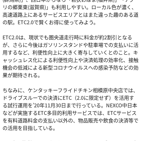
リの郷栗東(滋賀県)」も利用しやすい。ローカル色が濃く、
高速道路上にあるサービスエリアとはまた違った趣のある道
の駅。ETC2.0で賢くお得に使ってみよう。
ETC2.0は、現状でも圏央道走行時に料金が約2割引となる
が、さらに今後はガソリンスタンドや駐車場での支払いに活
用するなど、利便性向上に大きく寄与していくとのこと。キ
ャッシュレス化による利便性向上や決済処理の効率化、接触
機会の低減による新型コロナウイルスへの感染予防などの効
果が期待される。
ちなみに、ケンタッキーフライドチキン相模原中央店では、
ドライブスルーでの決済にETC（2.0に限定せず）を活用す
る試行運用を’20年11月30日まで行っている。NEXCO中日本
などが実施するETC多目的利用サービスでは、ETCサービス
を有料道路料金の支払い以外の、物品販売や飲食の決済等で
の活用を目指している。