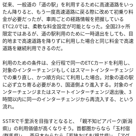
従来、一般道の「道の駅」を利用するために高速道路をいっ
たん降りると、もう一度高速道路に戻る際に改めて初乗り料
金が必要だったが、車両ごとの経路情報を把握している
ETC2.0では、柔軟な料金設定が可能となった。全国23ヶ所
限定ではあるが、道の駅利用のために一時退出をしても、目
的地まで高速道路を降りずに利用した場合と同じ料金で高速
道路を継続利用できるのだ。
利用のための条件は、全行程で同一のETCカードを利用し、
対象のインターチェンジもしくはスマートインターチェンジ
での乗り直し、かつ順方向にて利用した場合。対象の道の駅
に必ず立ち寄る必要があり、国道側より進入する。対象のイ
ンターチェンジまたはスマートインターチェンジ退出後、3
時間以内に同一のインターチェンジから再流入する、という
流れ。
SSTRで千里浜を目指すとなると、「親不知ピアパーク(新潟
県)」の利用価値が高くなりそう。首都圏からなら「玉村宿
(群馬県)」、西日本からなら「若狭おばま(福井県)」「アグ