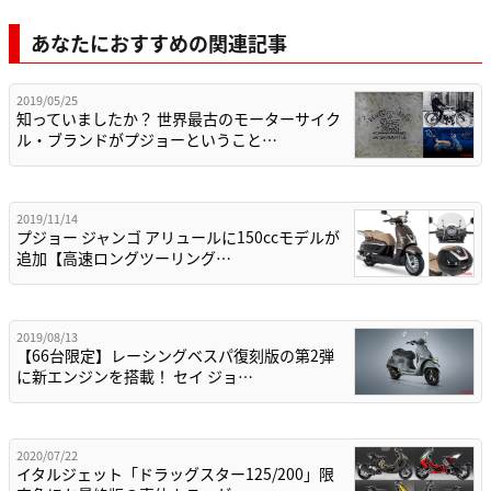
あなたにおすすめの関連記事
2019/05/25
知っていましたか？ 世界最古のモーターサイク
ル・ブランドがプジョーということ…
2019/11/14
プジョー ジャンゴ アリュールに150ccモデルが
追加【高速ロングツーリング…
2019/08/13
【66台限定】レーシングベスパ復刻版の第2弾
に新エンジンを搭載！ セイ ジョ…
2020/07/22
イタルジェット「ドラッグスター125/200」限