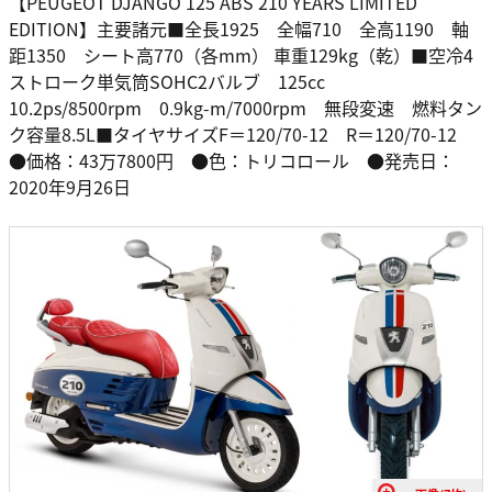
【PEUGEOT DJANGO 125 ABS 210 YEARS LIMITED
EDITION】主要諸元■全長1925 全幅710 全高1190 軸
距1350 シート高770（各mm） 車重129kg（乾）■空冷4
ストローク単気筒SOHC2バルブ 125cc
10.2ps/8500rpm 0.9kg-m/7000rpm 無段変速 燃料タン
ク容量8.5L■タイヤサイズF＝120/70-12 R＝120/70-12
●価格：43万7800円 ●色：トリコロール ●発売日：
2020年9月26日