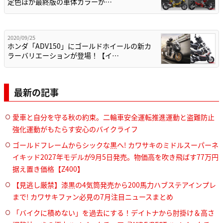
定色ほか最終版の車体カラーが…
2020/09/25
ホンダ「ADV150」にゴールドホイールの新カ
ラーバリエーションが登場！【イ…
最新の記事
愛車と自分を守る秋の約束。二輪車安全運転推進運動と盗難防止
強化運動がもたらす安心のバイクライフ
ゴールドフレームからシックな黒へ! カワサキのミドルスーパーネ
イキッド2027年モデルが9月5日発売。物価高を吹き飛ばす77万円
据え置き価格【Z400】
【見逃し厳禁】漆黒の4気筒発売から200馬力ハブステアインプレ
まで! カワサキファン必見の7月注目ニュースまとめ
「バイクに積めない」を過去にする！デイトナから肘掛け＆高さ