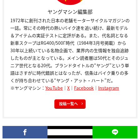
ヤングマシン編集部
1972年に創刊された日本の老舗モーターサイクルマガジンの
一誌。常にその時代の熱いバイク達を追い続け、最新モデル
＆アイテムの実証テストに定評がある。また、代名詞となる
新車スクープはRG400/500Γ時代（1984年3月号掲載）から
30年以上続いている名物企画で、業界内の生情報を独自追跡
したものが主となっている。メイン読者層は50代とそのジュ
ニア世代となる20代。ブランドタイトルの“ヤング”という単
語はさすがに時代錯誤とはなったが、信条はバイク乗りの多
くが持ち合わせている“ヤング・アット・ハート”だ。
※ヤングマシン：
YouTube
｜
X
｜
Facebook
｜
Instagram
投稿一覧へ