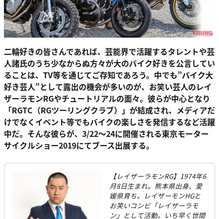
二輪好きの皆さんであれば、芸能界で活躍するタレントや芸
人諸氏のうち少なからぬ方々が大のバイク好きを公言してい
ることは、TV等を通じてご存知であろう。中でも”バイク大
好き芸人”として露出の機会が多いのが、お笑い芸人のレイ
ザーラモンRGやチュートリアルの面々。彼らが中心となり
「RGTC（RGツーリングクラブ）」が結成され、メディアだ
けでなくイベント等でもバイクの楽しさを発信するなど活躍
中だ。そんな彼らが、3/22〜24に開催される東京モーター
サイクルショー2019にてブース出展する。
【レイザーラモンRG】1974年6
月8日生まれ。熊本県出身、愛
媛県育ち。レイザーモンHGと
お笑いコンビ「レイザーラモ
ン」として活動。いち早く世間