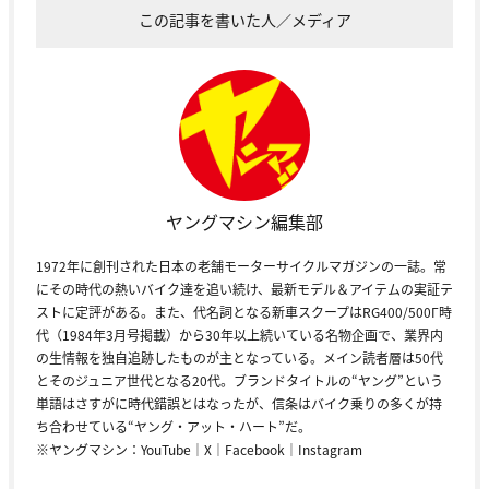
この記事を書いた人／メディア
ヤングマシン編集部
1972年に創刊された日本の老舗モーターサイクルマガジンの一誌。常
にその時代の熱いバイク達を追い続け、最新モデル＆アイテムの実証テ
ストに定評がある。また、代名詞となる新車スクープはRG400/500Γ時
代（1984年3月号掲載）から30年以上続いている名物企画で、業界内
の生情報を独自追跡したものが主となっている。メイン読者層は50代
とそのジュニア世代となる20代。ブランドタイトルの“ヤング”という
単語はさすがに時代錯誤とはなったが、信条はバイク乗りの多くが持
ち合わせている“ヤング・アット・ハート”だ。
※ヤングマシン：
YouTube
｜
X
｜
Facebook
｜
Instagram