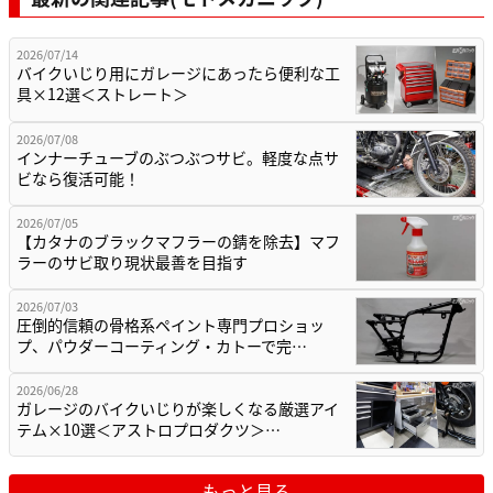
2026/07/14
バイクいじり用にガレージにあったら便利な工
具×12選＜ストレート＞
2026/07/08
インナーチューブのぶつぶつサビ。軽度な点サ
ビなら復活可能！
2026/07/05
【カタナのブラックマフラーの錆を除去】マフ
ラーのサビ取り現状最善を目指す
2026/07/03
圧倒的信頼の骨格系ペイント専門プロショッ
プ、パウダーコーティング・カトーで完…
2026/06/28
ガレージのバイクいじりが楽しくなる厳選アイ
テム×10選＜アストロプロダクツ＞…
もっと見る