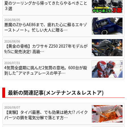
夏のツーリングから帰ってきたらやるべきこと
３選
2026/08/05
悪魔のZからAE86まで、疲れた心に蘇るエキゾ
ーストノート。忙しい大人に贈る…
2026/08/06
【黄金の骨格】カワサキ Z250 2027年モデルが
9/5に発売決定! 高級…
2026/07/31
4気筒全盛期に挑んだ2気筒の意地。600台が殺
到した”アマチュアレースの甲子…
最新の関連記事(メンテナンス＆レストア)
2026/08/07
【実験】タイパ最悪、でも効果は絶大!? バイク
パーツの錆を電気分解で落とす方…