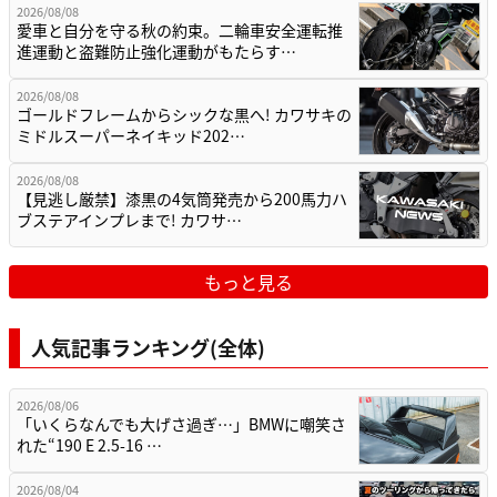
2026/08/08
愛車と自分を守る秋の約束。二輪車安全運転推
進運動と盗難防止強化運動がもたらす…
2026/08/08
ゴールドフレームからシックな黒へ! カワサキの
ミドルスーパーネイキッド202…
2026/08/08
【見逃し厳禁】漆黒の4気筒発売から200馬力ハ
ブステアインプレまで! カワサ…
もっと見る
人気記事ランキング(全体)
2026/08/06
「いくらなんでも大げさ過ぎ…」BMWに嘲笑さ
れた“190 E 2.5-16 …
2026/08/04