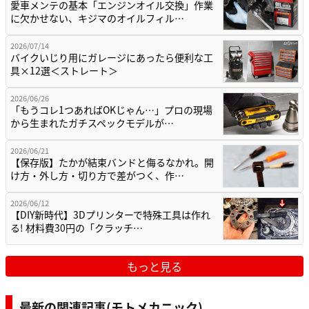
愛車メンテの基本「エンジンオイル交換」作業
に欠かせない、キジマのオイルフィル…
2026/07/14
バイクいじり用にガレージにあったら便利な工
具×12選＜ストレート＞
2026/06/26
「もうコレ1つあればOKじゃん…」プロの現場
から生まれたガチスペックモデルが…
2026/06/21
【保存版】たかが結束バンドと侮るなかれ。開
け方・外し方・切り方で差がつく、作…
2026/06/12
【DIY新時代】3Dプリンターで特殊工具は作れ
る! 材料費30円の「クラッチ…
もっと見る
最新の関連記事(モトメカニック)