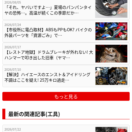
2026/08/05
「それ、ヤバいですよ…」夏場のパンパンタイ
ヤの恐怖…。高温が続くこの季節だか…
2026/07/24
【市役所に電凸取材】ABSもPPもOK? バイクの
外装パーツを「資源ごみ」で…
2026/07/17
【レストア地獄】ドラムブレーキが外れない! 大
ハンマーで叩き出した旧車（ヤマ…
2026/07/10
【解決】ハイエースのエンスト＆アイドリング
不調はここを疑え! 25万キロ過走…
もっと見る
最新の関連記事(工具)
2026/07/22