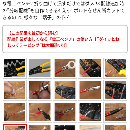
な電工ペンチ2 折り曲げて潰すだけではダメ!!3 配線追加時
の”分岐配線”も自作できる4 えっ! ボルトをせん断カットで
きるの!?5 様々な「端子」の […]
【この記事を最初から読む】
配線作業が楽しくなる「電工ペンチ」の使い方【”グイッとね
じってテーピング”は大間違い!!】