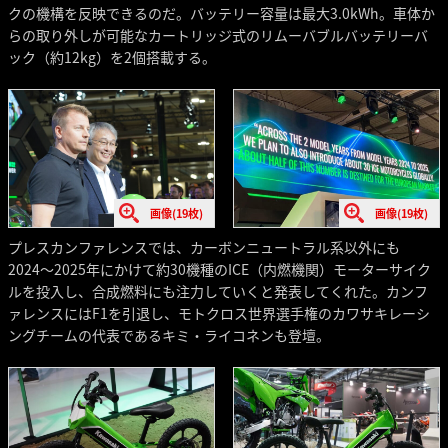
クの機構を反映できるのだ。バッテリー容量は最大3.0kWh。車体か
らの取り外しが可能なカートリッジ式のリムーバブルバッテリーバ
ック（約12kg）を2個搭載する。
画像(19枚)
画像(19枚)
プレスカンファレンスでは、カーボンニュートラル系以外にも
2024〜2025年にかけて約30機種のICE（内燃機関）モーターサイク
ルを投入し、合成燃料にも注力していくと発表してくれた。カンフ
ァレンスにはF1を引退し、モトクロス世界選手権のカワサキレーシ
ングチームの代表であるキミ・ライコネンも登壇。