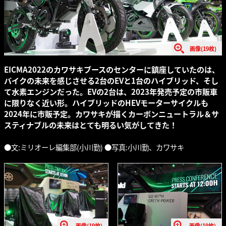
画像(19枚)
EICMA2022のカワサキブースのセンターに鎮座していたのは、
バイクの未来を感じさせる2台のEVと1台のハイブリッド、そし
て水素エンジンだった。EVの2台は、2023年発売予定の市販車
に限りなく近い形。ハイブリッドのHEVモーターサイクルも
2024年に市販予定。カワサキが描くカーボンニュートラル＆サ
スティナブルの未来はとても明るい気がしてきた！
●文:ミリオーレ編集部(小川勤) ●写真:小川勤、カワサキ
画像(19枚)
画像(19枚)