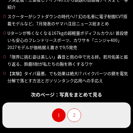
紹介
スクーターがシフトダウンの時代へ!? 幻の名車に電子制御CVT搭
載モデルなど、7月発表のヤマハ注目ニュース総まとめ
Uターンが怖くなくなる167kgの超軽量ボディフルカウル! 普段使
いも安心のフレンドリースポーツ、カワサキ「ニンジャ400」
2027モデルが価格据え置きで9/5発売
「限界に挑む姿は美しい」轟音と雨の中で光る絆。若月佑美と振
り返る、鈴鹿8耐が私たちの胸を熱くするワケ
【実験】タイパ最悪、でも効果は絶大!? バイクパーツの錆を電気
分解で落とす方法とガソリンタンク応用への手応え
次のページ：写真をまとめて見る
1
2