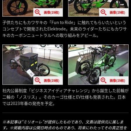
画像(19枚)
画像(19枚)
子供たちにもカワサキの「Fun to Ride」に触れてもらいたいという
コンセプトで開発されたElektrode。未来のライダーたちにもカワサ
キのカーボンニュートラルへの取り組みをアピール。
画像(19枚)
画像(19枚)
社内公募制度「ビジネスアイディアチャレンジ」から誕生した前輪が
二輪の「ノスリス」。そのカーゴ仕様とEV仕様も発表された。日本
では2023年春の発売を予定。
※本記事は“ミリオーレ”が提供したものであり、文責は提供元に属しま
す。※掲載内容は公開日時点のものであり、将来にわたってその真正性を