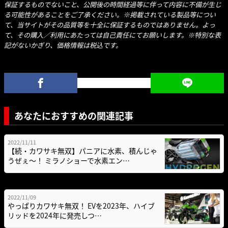
保証するものでないこと、公開後の時間経過等に伴って内容に不備が生じ
る可能性があることをご了承ください。※掲載されている製品等につい
て、当サイトがその品質等を十全に保証するものではありません。よっ
て、その購入／利用にあたっては自己責任にてお願いします。※特別な表
記がないかぎり、価格情報は税込です。
あなたにおすすめの関連記事
2022/11/11
【続・カワサキ無双】パニアに水素、積んじゃ
うぜぇ〜！ ミラノショーで水素エン…
2022/11/09
やっぱりカワサキ無双！ EVを2023年、ハイブ
リッドを2024年に発売しつ…