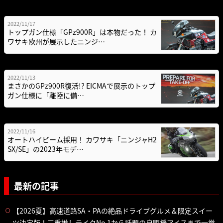
2022/11/17
トップガン仕様「GPz900R」は本物だった！ カ
ワサキ欧州が展示したニンジ…
2022/11/13
まさかのGPz900R復活!? EICMAで展示のトップ
ガン仕様に「離陸に備…
2022/11/16
オートハイビーム採用！ カワサキ「ニンジャH2
SX/SE」の2023年モデ…
最新の記事
【2026夏】高速道路SA・PAの絶品ドライブグルメ＆限定スイー
ツ決定版！三重推しテイクNo.1から話題の自販機アイスまで一挙