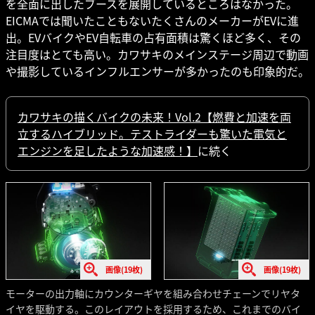
を全面に出したブースを展開しているところはなかった。
EICMAでは聞いたこともないたくさんのメーカーがEVに進
出。EVバイクやEV自転車の占有面積は驚くほど多く、その
注目度はとても高い。カワサキのメインステージ周辺で動画
や撮影しているインフルエンサーが多かったのも印象的だ。
カワサキの描くバイクの未来！Vol.2【燃費と加速を両
立するハイブリッド。テストライダーも驚いた電気と
エンジンを足したような加速感！】
に続く
画像(19枚)
画像(19枚)
モーターの出力軸にカウンターギヤを組み合わせチェーンでリヤタ
イヤを駆動する。このレイアウトを採用するため、これまでのバイ