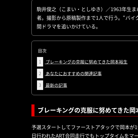
駒井俊之（こまい・としゆき）／1963年生
者。撮影から原稿製作まで1人で行う。“バイ
間ドラマを追いかけている。
目次
1
ブレーキングの克服に努めてきた岡本裕生
2
あなたにおすすめの関連記事
3
最新の記事
ブレーキングの克服に努めてきた岡
予選スタートしてファーストアタックで岡本が1
日行われたART合同走行でもトップタイムをマ