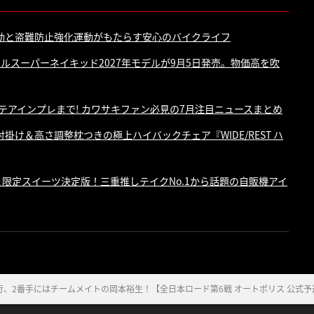
動と盗難防止強化運動がもたらす安心のバイクライフ
ルスーパーネイキッド2027年モデルが9月5日発売。物価高を吹
テアインプレまで! カワサキファン必見の7月注目ニュースまとめ
け＆高さ調整枕つきの極上ハイバックチェア『WIDE/REST ハ
メ＆限定スイーツ決定版！三重推しテイクNo.1から話題の自販機アイ
、2番手にはチームメイトの岡本裕生！【全日本ロード第6戦 オートポリス 公式予