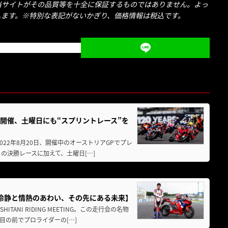
当サイトがその品質等を十全に保証するものではありません。よっ
します。※特別な表記がないかぎり、価格情報は税込です。
ース開催、土曜日にも“スプリントレース”を
22年8月20日、開催中のオーストリアGPでプレ
日の決勝レースに加えて、土曜日[…]
在【冷静と情熱のあわい、その先にある未来】
ANI RIDING MEETING。この走行会の名物
目の前でプロライダーの[…]