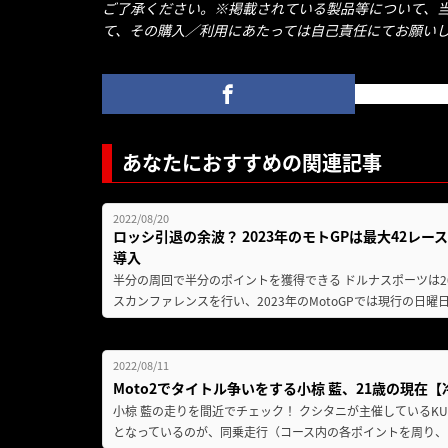
ご了承ください。※掲載されている製品等について、
て、その購入／利用にあたっては自己責任にてお願い
あなたにおすすめの関連記事
2022/08/20
ロッシ引退の余波？ 2023年のモトGPは最大42レ
導入
半分の周回で半分のポイントを獲得できる ドルナスポーツは20
スカンファレンスを行い、2023年のMotoGPでは現行の日曜
2022/08/11
Moto2でタイトル争いをする小椋 藍、21歳の現
小椋 藍の走りを間近でチェック！ クシタニが主催しているKUSHIT
となっているのが、同乗走行（コース内の各ポイントを周り、