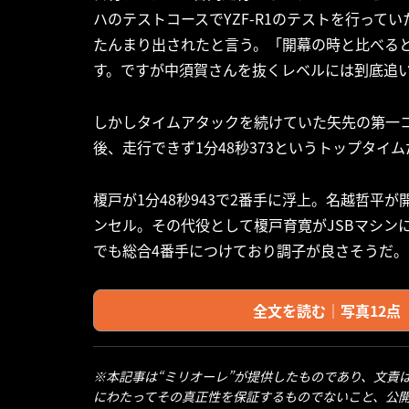
ハのテストコースでYZF-R1のテストを行っ
たんまり出されたと言う。「開幕の時と比べる
す。ですが中須賀さんを抜くレベルには到底追
しかしタイムアタックを続けていた矢先の第一
後、走行できず1分48秒373というトップタイ
榎戸が1分48秒943で2番手に浮上。名越哲平
ンセル。その代役として榎戸育寛がJSBマシン
でも総合4番手につけており調子が良さそうだ。
全文を読む｜写真12点（Ra
※本記事は“ミリオーレ”が提供したものであり、文責
にわたってその真正性を保証するものでないこと、公