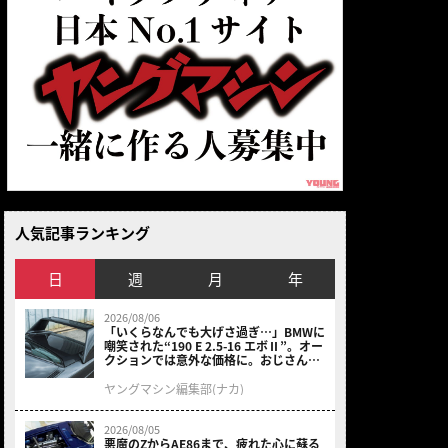
人気記事ランキング
日
週
月
年
2026/08/06
「いくらなんでも大げさ過ぎ…」BMWに
嘲笑された“190 E 2.5-16 エボⅡ”。オー
クションでは意外な価格に。おじさん達
が少年だった頃の憧れのクルマを深堀り
ヤングマシン編集部(ナカ)
2026/08/05
悪魔のZからAE86まで、疲れた心に蘇る