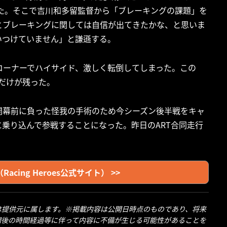
ていた。そこで吉川和多留監督から「ブレーキングの課題」を
とブレーキングに関しては自信が出てきたかな、と思いま
いつけていません」と謙遜する。
コーナーでハイサイド、激しく転倒してしまった。この
ムだけが残った。
が開幕前に負った怪我の手術のため今シーズン後半戦をキャ
に乗り込んで参戦することになった。昨日のART合同走行
cing Heroes公式サイト） >>
は提供元に属します。※掲載内容は公開日時点のものであり、将来
開後の時間経過等に伴って内容に不備が生じる可能性があることを