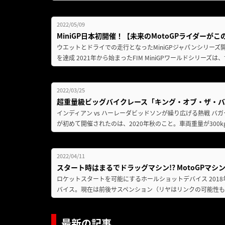
2022/05/09
MiniGP日本初開催！【未来のMotoGPライダー
ウエットとドライでの走行となったMiniGPジャパンシリー
を達成 2021年から始まったFIM MiniGPワールドシリーズ
2022/03/25
超重量級ビッグバイクレース「キング・オブ・ザ・バ
インディアン vs ハーレーダビッドソンが繰り広げる熱戦 
が初めて開催されたのは、2020年秋のこと。車両重量が300k
2022/04/11
スタート時はまるでドラッグマシン!? MotoGPマ
ロケットスタートを可能にするホールショットデバイス 201
バイス。現在は前後サスペンション（リヤはリンクの可能性も
最新の記事