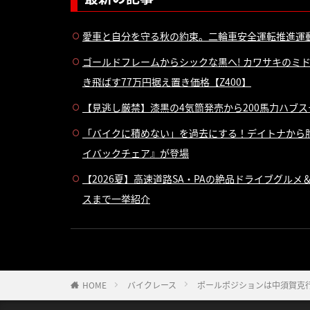
愛車と自分を守る秋の約束。二輪車安全運転推進運
ゴールドフレームからシックな黒へ! カワサキのミド
き飛ばす77万円据え置き価格【Z400】
【見逃し厳禁】漆黒の4気筒発売から200馬力ハブス
「バイクに積めない」を過去にする！デイトナから肘掛
イバックチェア』が登場
【2026夏】高速道路SA・PAの絶品ドライブグル
スまで一挙紹介
HOME
バイクレース
ポールポジションは中須賀克行