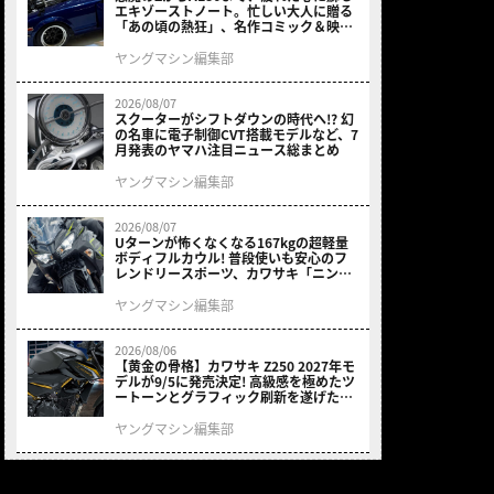
エキゾーストノート。忙しい大人に贈る
「あの頃の熱狂」、名作コミック＆映画
の愛機たちが東京駅地下に期間限定で集
結！
ヤングマシン編集部
2026/08/07
スクーターがシフトダウンの時代へ!? 幻
の名車に電子制御CVT搭載モデルなど、7
月発表のヤマハ注目ニュース総まとめ
ヤングマシン編集部
2026/08/07
Uターンが怖くなくなる167kgの超軽量
ボディフルカウル! 普段使いも安心のフ
レンドリースポーツ、カワサキ「ニンジ
ャ400」2027モデルが価格据え置きで
9/5発売
ヤングマシン編集部
2026/08/06
【黄金の骨格】カワサキ Z250 2027年モ
デルが9/5に発売決定! 高級感を極めたツ
ートーンとグラフィック刷新を遂げた本
格250ccスポーツだ
ヤングマシン編集部