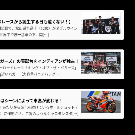
がこのレースから誕生する日も遠くない！】
ズ開幕戦で、松山遥希選手（12歳）がダブルウイン
は、世界中で統一基準の下、開[…]
ガーズ」の表彰台をインディアンが独占！
バガーロードレース「キング・オブ・ザ・バガーズ」
g近いバガー（大容量パニアバッグ[…]
シンはシーンによって車高が変わる！
8年あたりから進化を続けているホールショットデ
）に作動させ、ご覧のようなシャコタンスタ[…]