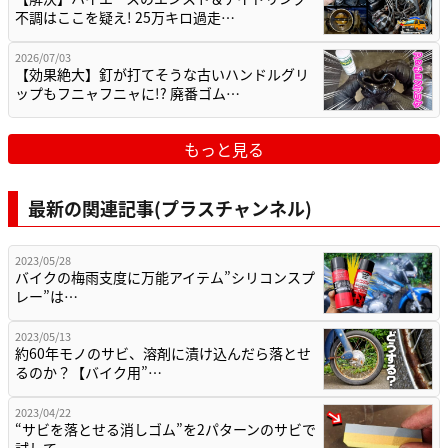
不調はここを疑え! 25万キロ過走…
2026/07/03
【効果絶大】釘が打てそうな古いハンドルグリ
ップもフニャフニャに!? 廃番ゴム…
もっと見る
最新の関連記事(プラスチャンネル)
2023/05/28
バイクの梅雨支度に万能アイテム”シリコンスプ
レー”は…
2023/05/13
約60年モノのサビ、溶剤に漬け込んだら落とせ
るのか？【バイク用”…
2023/04/22
“サビを落とせる消しゴム”を2パターンのサビで
試して…