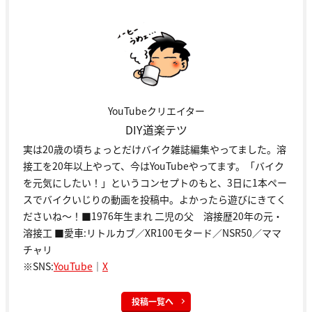
YouTubeクリエイター
DIY道楽テツ
実は20歳の頃ちょっとだけバイク雑誌編集やってました。溶
接工を20年以上やって、今はYouTubeやってます。「バイク
を元気にしたい！」というコンセプトのもと、3日に1本ペー
スでバイクいじりの動画を投稿中。よかったら遊びにきてく
ださいね～！■1976年生まれ 二児の父 溶接歴20年の元・
溶接工 ■愛車:リトルカブ／XR100モタード／NSR50／ママ
チャリ
※SNS:
YouTube
｜
X
投稿一覧へ