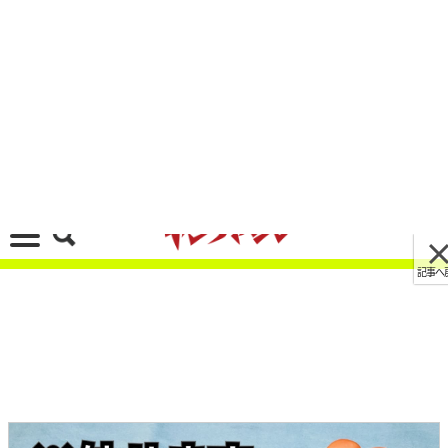
記事へ戻る
[画像 No.1/9]結束バンド、切らなくても外せるっ
て知ってた? 使い捨ての”ワンウェイ”タイプも再
利用する方法
2022/09/07