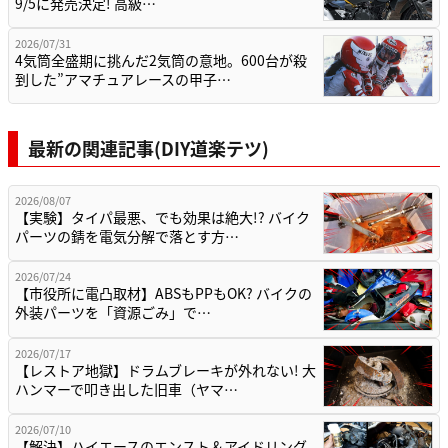
9/5に発売決定! 高級…
2026/07/31
4気筒全盛期に挑んだ2気筒の意地。600台が殺
到した”アマチュアレースの甲子…
最新の関連記事(DIY道楽テツ)
2026/08/07
【実験】タイパ最悪、でも効果は絶大!? バイク
パーツの錆を電気分解で落とす方…
2026/07/24
【市役所に電凸取材】ABSもPPもOK? バイクの
外装パーツを「資源ごみ」で…
2026/07/17
【レストア地獄】ドラムブレーキが外れない! 大
ハンマーで叩き出した旧車（ヤマ…
2026/07/10
【解決】ハイエースのエンスト＆アイドリング