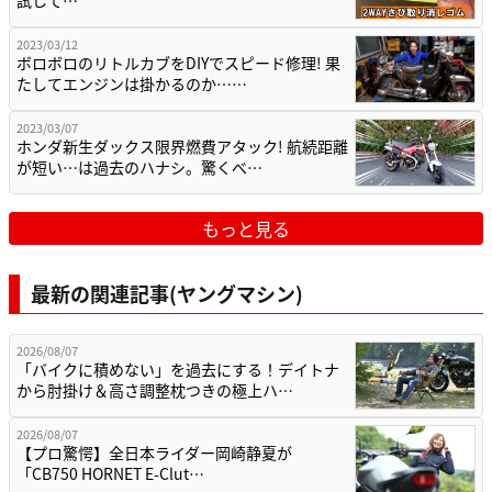
2023/03/12
ボロボロのリトルカブをDIYでスピード修理! 果
たしてエンジンは掛かるのか……
2023/03/07
ホンダ新生ダックス限界燃費アタック! 航続距離
が短い…は過去のハナシ。驚くべ…
もっと見る
最新の関連記事(ヤングマシン)
2026/08/07
「バイクに積めない」を過去にする！デイトナ
から肘掛け＆高さ調整枕つきの極上ハ…
2026/08/07
【プロ驚愕】全日本ライダー岡崎静夏が
「CB750 HORNET E-Clut…