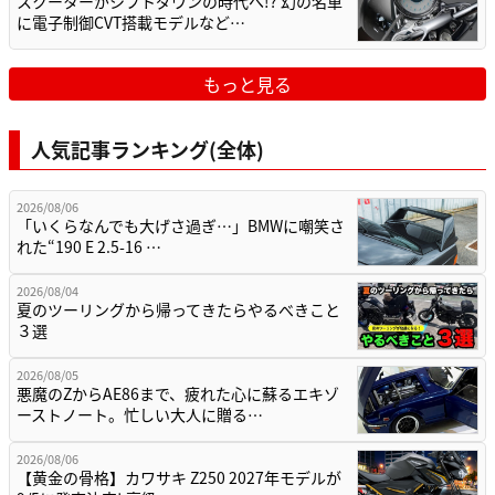
スクーターがシフトダウンの時代へ!? 幻の名車
に電子制御CVT搭載モデルなど…
もっと見る
人気記事ランキング(全体)
2026/08/06
「いくらなんでも大げさ過ぎ…」BMWに嘲笑さ
れた“190 E 2.5-16 …
2026/08/04
夏のツーリングから帰ってきたらやるべきこと
３選
2026/08/05
悪魔のZからAE86まで、疲れた心に蘇るエキゾ
ーストノート。忙しい大人に贈る…
2026/08/06
【黄金の骨格】カワサキ Z250 2027年モデルが