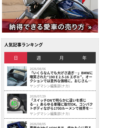
人気記事ランキング
日
週
月
年
2026/08/06
「いくらなんでも大げさ過ぎ…」BMWに
嘲笑された“190 E 2.5-16 エボⅡ”。オー
クションでは意外な価格に。おじさん達
が少年だった頃の憧れのクルマを深堀り
ヤングマシン編集部(ナカ)
2026/07/29
「スイッチONで明らかに違いを感じ
る…」あらゆる車種に取付OK。コンパク
トボディながら1700ルーメンで視界を確
保する［デイトナ・LEDフォグランプユ
ヤングマシン編集部(ナカ)
ニット プレシャスレイ スモール］
2026/08/05
悪魔のZからAE86まで、疲れた心に蘇る