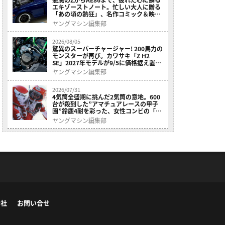
エキゾーストノート。忙しい大人に贈る
「あの頃の熱狂」、名作コミック＆映画
の愛機たちが東京駅地下に期間限定で集
ヤングマシン編集部
結！
2026/08/05
驚異のスーパーチャージャー! 200馬力の
モンスターが再び。カワサキ「Z H2
SE」2027年モデルが9/5に価格据え置き
で発売
ヤングマシン編集部
2026/07/31
4気筒全盛期に挑んだ2気筒の意地。600
台が殺到した”アマチュアレースの甲子
園”鈴鹿4耐を彩った、女性コンビの「ス
ズキGSX400E」が特別展示開始
ヤングマシン編集部
会社
お問い合せ