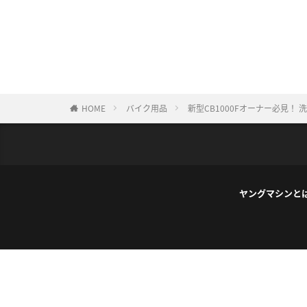
HOME
バイク用品
新型CB1000Fオーナー必見
ヤングマシンと