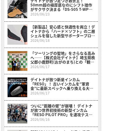
デイトナが放つ足つき救世主！
50mm超の極厚底なのにシフト操作
がサクサク決まる「DS-505 T-WPシ
ューズ」登場
2026/06/23
【新製品】安心感と快適性を両立！デ
イトナから「ハード×ソフト」の二層
シェルを宿した新型サポータープロテ
クター登場！
2026/06/18
「ツーリングの聖地」をさらなる高み
へ――【株式会社デイトナ】埼玉県秩
父郡小鹿野町(おがのまち)との「観光
パートナー協定」を締結
2026/06/17
デイトナが放つ新星インカム
「RESO」！ 古いインカムを“軍資
金”に最新スペックへ乗り換える大チ
ャンス!!
2026/06/17
ついに“距離の壁”が崩壊！ デイトナ
が放つ世界初技術の新型インカム
「RESO PILOT PRO」を速攻テス
ト！
2026/06/16