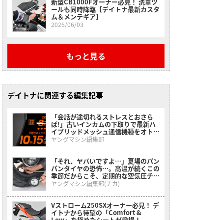
新型CB1000Fオーナー必見！ 洗車ツ
ールも同時降臨【デイトナ最新カスタ
ム＆メンテギア】
2026/06/03
もっと見る
デイトナに関連する編集記事
「会話が途切れるストレスとおさら
ば!」古いインカムの下取りで最新ハ
イブリッドメッシュ通信機種をオトク
にゲットできる、デイトナのキャンペ
ヤングマシン編集部
ーンが開催中
「それ、ヤバいですよ…」夏場のパン
パンタイヤの恐怖…。高温が続くこの
季節だからこそ、定期的な空気圧チェ
ックは欠かせない！［デイトナ・メッ
ヤングマシン編集部(ナカ)
シュホース付きエアゲージ デプスゲ
ージ付き］
Vストローム250SXオーナー必見！ デ
イトナから待望の「Comfort &
Low」を極めたシートが登場！