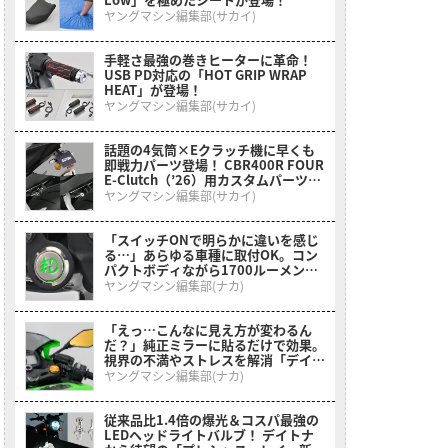
ヤングマシン編集部(サカイ)
手軽さ最強の巻きヒーターに革命！
USB PD対応の「HOT GRIP WRAP
HEAT」が登場！
ヤングマシン編集部(サカイ)
話題の4気筒×Eクラッチ機に早くも
即戦力パーツ登場！ CBR400R FOUR
E-Clutch（’26）用カスタムパーツ一
挙紹介
ヤングマシン編集部(サカイ)
「スイッチONで明らかに違いを感じ
る…」あらゆる車種に取付OK。コン
パクトボディながら1700ルーメンで
視界を確保する［デイトナ・LEDフォ
ヤングマシン編集部(ナカ)
グランプユニット プレシャスレイ ス
モール］
「えっ…こんなに見え方が変わるん
だ？」純正ミラーに貼るだけで効果。
視界の不満やストレスを解消「デイト
ナ・ハイビジ貼り付けタイプミラー」
ヤングマシン編集部(ナカ)
を紹介！
従来品比1.4倍の爆光＆コスパ最強の
LEDヘッドライトバルブ！ デイトナ