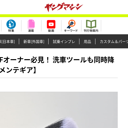
[日本車]
新車[外国車]
試乗インプレ
用品
カスタム＆パー
1000Fオーナー必見！ 洗車ツールも同時降
メンテギア】