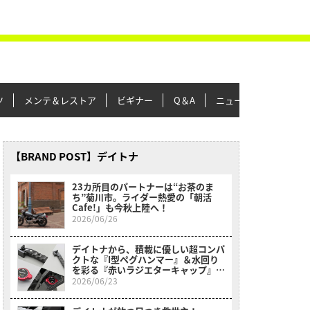
ツ
メンテ＆レストア
ビギナー
Q＆A
ニュース＆トピックス
【BRAND POST】デイトナ
23カ所目のパートナーは“お茶のま
ち”菊川市。ライダー熱愛の「朝活
Cafe!」も今秋上陸へ！
2026/06/26
デイトナから、積載に優しい超コンパ
クトな『I型ペグハンマー』＆水回り
を彩る『赤いラジエターキャップ』が
新登場！
2026/06/23