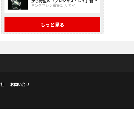
から待望の「プレシャス・レイ」新作
2モデルが降臨！
ヤングマシン編集部(サカイ)
もっと見る
会社
お問い合せ