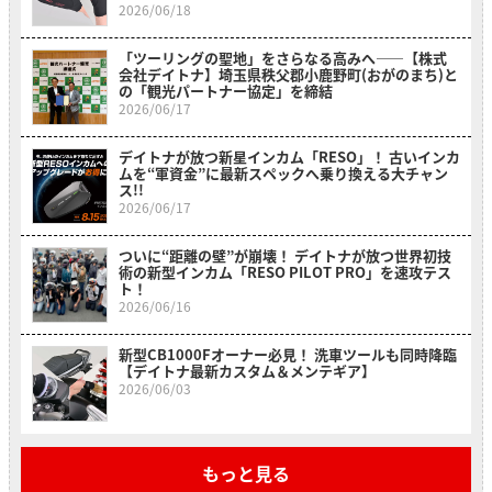
2026/06/18
「ツーリングの聖地」をさらなる高みへ――【株式
会社デイトナ】埼玉県秩父郡小鹿野町(おがのまち)と
の「観光パートナー協定」を締結
2026/06/17
デイトナが放つ新星インカム「RESO」！ 古いインカ
ムを“軍資金”に最新スペックへ乗り換える大チャン
ス!!
2026/06/17
ついに“距離の壁”が崩壊！ デイトナが放つ世界初技
術の新型インカム「RESO PILOT PRO」を速攻テス
ト！
2026/06/16
新型CB1000Fオーナー必見！ 洗車ツールも同時降臨
【デイトナ最新カスタム＆メンテギア】
2026/06/03
もっと見る