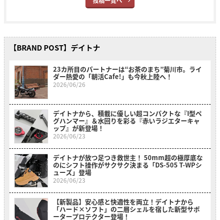
投稿一覧へ
【BRAND POST】デイトナ
23カ所目のパートナーは“お茶のまち”菊川市。ライ
ダー熱愛の「朝活Cafe!」も今秋上陸へ！
2026/06/26
デイトナから、積載に優しい超コンパクトな『I型ペ
グハンマー』＆水回りを彩る『赤いラジエターキャ
ップ』が新登場！
2026/06/23
デイトナが放つ足つき救世主！ 50mm超の極厚底な
のにシフト操作がサクサク決まる「DS-505 T-WPシ
ューズ」登場
2026/06/23
【新製品】安心感と快適性を両立！デイトナから
「ハード×ソフト」の二層シェルを宿した新型サポ
ータープロテクター登場！