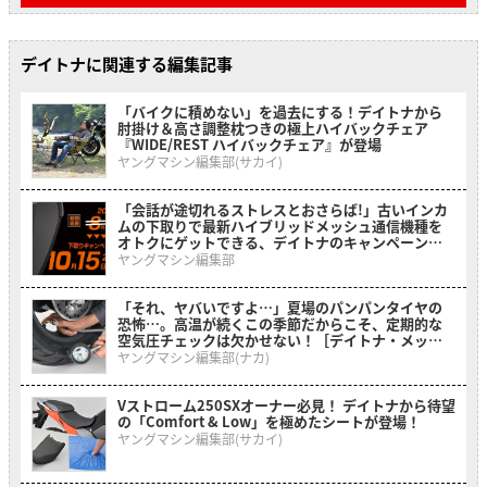
デイトナに関連する編集記事
「バイクに積めない」を過去にする！デイトナから
肘掛け＆高さ調整枕つきの極上ハイバックチェア
『WIDE/REST ハイバックチェア』が登場
ヤングマシン編集部(サカイ)
「会話が途切れるストレスとおさらば!」古いインカ
ムの下取りで最新ハイブリッドメッシュ通信機種を
オトクにゲットできる、デイトナのキャンペーンが
開催中
ヤングマシン編集部
「それ、ヤバいですよ…」夏場のパンパンタイヤの
恐怖…。高温が続くこの季節だからこそ、定期的な
空気圧チェックは欠かせない！［デイトナ・メッシ
ュホース付きエアゲージ デプスゲージ付き］
ヤングマシン編集部(ナカ)
Vストローム250SXオーナー必見！ デイトナから待望
の「Comfort & Low」を極めたシートが登場！
ヤングマシン編集部(サカイ)