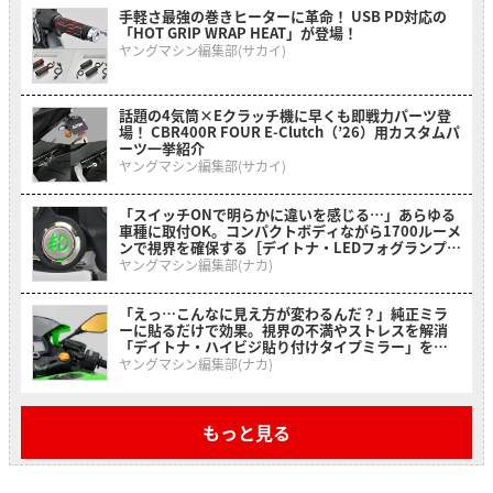
手軽さ最強の巻きヒーターに革命！ USB PD対応の
「HOT GRIP WRAP HEAT」が登場！
ヤングマシン編集部(サカイ)
話題の4気筒×Eクラッチ機に早くも即戦力パーツ登
場！ CBR400R FOUR E-Clutch（’26）用カスタムパ
ーツ一挙紹介
ヤングマシン編集部(サカイ)
「スイッチONで明らかに違いを感じる…」あらゆる
車種に取付OK。コンパクトボディながら1700ルーメ
ンで視界を確保する［デイトナ・LEDフォグランプユ
ニット プレシャスレイ スモール］
ヤングマシン編集部(ナカ)
「えっ…こんなに見え方が変わるんだ？」純正ミラ
ーに貼るだけで効果。視界の不満やストレスを解消
「デイトナ・ハイビジ貼り付けタイプミラー」を紹
介！
ヤングマシン編集部(ナカ)
もっと見る