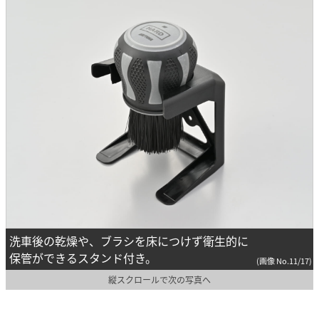
洗車後の乾燥や、ブラシを床につけず衛生的に
保管ができるスタンド付き。
(画像 No.11/17)
縦スクロールで次の写真へ