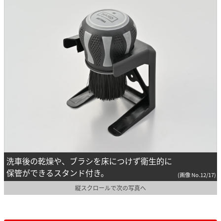
洗車後の乾燥や、ブラシを床につけず衛生的に
保管ができるスタンド付き。
(画像 No.12/17)
縦スクロールで次の写真へ