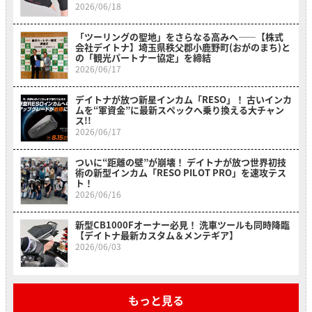
2026/06/18
「ツーリングの聖地」をさらなる高みへ――【株式
会社デイトナ】埼玉県秩父郡小鹿野町(おがのまち)と
の「観光パートナー協定」を締結
2026/06/17
デイトナが放つ新星インカム「RESO」！ 古いインカ
ムを“軍資金”に最新スペックへ乗り換える大チャン
ス!!
2026/06/17
ついに“距離の壁”が崩壊！ デイトナが放つ世界初技
術の新型インカム「RESO PILOT PRO」を速攻テス
ト！
2026/06/16
新型CB1000Fオーナー必見！ 洗車ツールも同時降臨
【デイトナ最新カスタム＆メンテギア】
2026/06/03
もっと見る