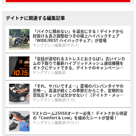
デイトナに関連する編集記事
「バイクに積めない」を過去にする！デイトナから
肘掛け＆高さ調整枕つきの極上ハイバックチェア
『WIDE/REST ハイバックチェア』が登場
ヤングマシン編集部(サカイ)
「会話が途切れるストレスとおさらば!」古いインカ
ムの下取りで最新ハイブリッドメッシュ通信機種を
オトクにゲットできる、デイトナのキャンペーンが
開催中
ヤングマシン編集部
「それ、ヤバいですよ…」夏場のパンパンタイヤの
恐怖…。高温が続くこの季節だからこそ、定期的な
空気圧チェックは欠かせない！［デイトナ・メッシ
ュホース付きエアゲージ デプスゲージ付き］
ヤングマシン編集部(ナカ)
Vストローム250SXオーナー必見！ デイトナから待望
の「Comfort & Low」を極めたシートが登場！
ヤングマシン編集部(サカイ)