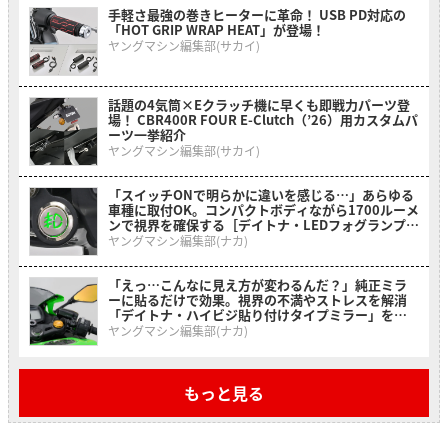
手軽さ最強の巻きヒーターに革命！ USB PD対応の
「HOT GRIP WRAP HEAT」が登場！
ヤングマシン編集部(サカイ)
話題の4気筒×Eクラッチ機に早くも即戦力パーツ登
場！ CBR400R FOUR E-Clutch（’26）用カスタムパ
ーツ一挙紹介
ヤングマシン編集部(サカイ)
「スイッチONで明らかに違いを感じる…」あらゆる
車種に取付OK。コンパクトボディながら1700ルーメ
ンで視界を確保する［デイトナ・LEDフォグランプユ
ニット プレシャスレイ スモール］
ヤングマシン編集部(ナカ)
「えっ…こんなに見え方が変わるんだ？」純正ミラ
ーに貼るだけで効果。視界の不満やストレスを解消
「デイトナ・ハイビジ貼り付けタイプミラー」を紹
介！
ヤングマシン編集部(ナカ)
もっと見る