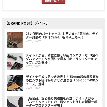
投稿一覧へ
【BRAND POST】デイトナ
23カ所目のパートナーは“お茶のまち”菊川市。ライ
ダー熱愛の「朝活Cafe!」も今秋上陸へ！
2026/06/26
デイトナから、積載に優しい超コンパクトな『I型ペ
グハンマー』＆水回りを彩る『赤いラジエターキャ
ップ』が新登場！
2026/06/23
デイトナが放つ足つき救世主！ 50mm超の極厚底な
のにシフト操作がサクサク決まる「DS-505 T-WPシ
ューズ」登場
2026/06/23
【新製品】安心感と快適性を両立！デイトナから
「ハード×ソフト」の二層シェルを宿した新型サポ
ータープロテクター登場！