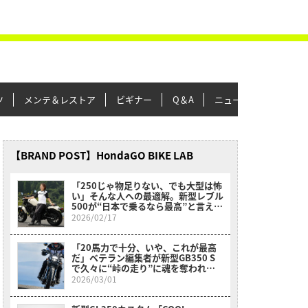
ツ
メンテ＆レストア
ビギナー
Q＆A
ニュース＆トピックス
【BRAND POST】HondaGO BIKE LAB
「250じゃ物足りない、でも大型は怖
い」そんな人への最適解。新型レブル
500が“日本で乗るなら最高”と言える
理由【レーシング女子岡崎静夏試乗】
2026/02/17
「20馬力で十分、いや、これが最高
だ」ベテラン編集者が新型GB350 S
で久々に“峠の走り”に魂を奪われた
理由
2026/03/01