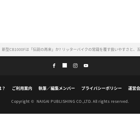
】新型CB1000Fは「伝説の再来」か? リッターバイクの常識を覆す扱いやすさと、
は？
ご利用案内
執筆／編集メンバー
プライバシーポリシー
運営
Copyright ©
NAIGAI PUBLISHING CO.,LTD.
All rights reserved.