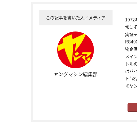
この記事を書いた人／メディア
19
常に
実証
RG4
物企
メイ
トル
はバ
ヤングマシン編集部
ト”だ
※ヤ