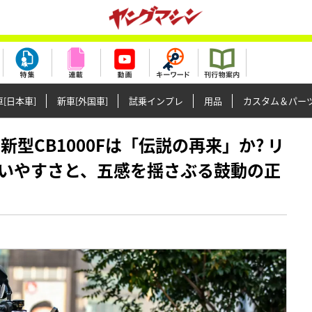
[日本車]
新車[外国車]
試乗インプレ
用品
カスタム＆パー
】新型CB1000Fは「伝説の再来」か? リ
いやすさと、五感を揺さぶる鼓動の正