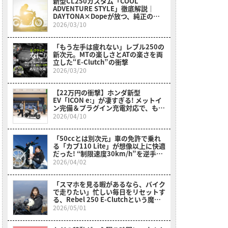
新型CL250カスタム「COOL
ADVENTURE STYLE」徹底解説｜
DAYTONA×Dopeが放つ、純正の枠
を超えたワイルドなスクランブラー
2026/03/10
「もう左手は疲れない」レブル250の
新次元。MTの楽しさとATの楽さを両
立した“E-Clutch”の衝撃
2026/03/20
【22万円の衝撃】ホンダ新型
EV「ICON e:」が凄すぎる! メットイ
ン完備＆プラグイン充電対応で、もう
ガソリン車に戻れない？
2026/04/10
「50ccとは別次元」車の免許で乗れ
る「カブ110 Lite」が想像以上に快適
だった! “制限速度30km/h”を逆手に
取った贅沢な走り【岡崎静夏試乗レビ
2026/04/02
ュー】
「スマホを見る暇があるなら、バイク
で走りたい」忙しい毎日をリセットす
る、Rebel 250 E-Clutchという魔法
【初心者ママライダーの実体験】
2026/05/01