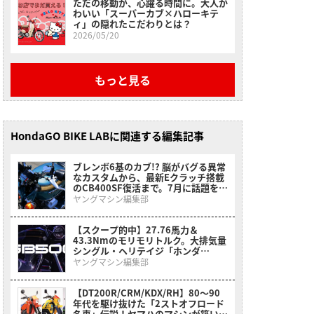
ただの移動が、心躍る時間に。大人か
わいい「スーパーカブ×ハローキテ
ィ」の隠れたこだわりとは？
2026/05/20
もっと見る
HondaGO BIKE LABに関連する編集記事
ブレンボ6基のカブ!? 脳がバグる異常
なカスタムから、最新Eクラッチ搭載
のCB400SF復活まで。7月に話題を呼
んだホンダ関連ニュースまとめ
ヤングマシン編集部
【スクープ的中】27.76馬力＆
43.3Nmのモリモリトルク。大排気量
シングル・ヘリテイジ「ホンダ
GB500(CB500)」がインドでついに
ヤングマシン編集部
アンベール
【DT200R/CRM/KDX/RH】80〜90
年代を駆け抜けた「2ストオフロード
名車」伝説！ヤマハのマシンが築いた