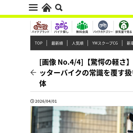
TOP
最新順
人気順
YMスクープCG
新車
[画像 No.4/4]【驚愕の軽さ
ッターバイクの常識を覆す扱
体
2026/04/01