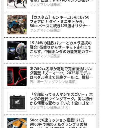
黄金時代とライバルたちの追撃
ヤングマシン編集部
【カスタム】モンキー125をCB750
フォアに！ タイ・ミニモトから、
50ccベースに続き125版オリジナル
カスタムキットも登場【メディア初公
ヤングマシン編集部
開】
15.8kWの猛烈パワーとカメラ連携の
融合! 街乗りからサーキット走行まで
こなす、中国ホンダの万能電動カフェ
レーサーが2026年モデルにアップデ
ヤングマシン編集部
ート【海外】
あの50cc名車が電動で完全復活! ホン
ダ新型「ズーマーe:」2026年モデル
はペダル廃止で超絶クールに。規制緩
和で本来の姿へ【海外】
石川順一(ヤングマシン編集部)
「全部知ってる人マジでスゴい…」ホ
ンダの歴代ウイングマーク。実は初代
から何度も変わっていた！全ロゴをプ
リントした［折りたたみコンテナボッ
ヤングマシン編集部(ナカ)
クス ホンダウィングヒストリー］
50ccで6速ミッション搭載! 21万
9000円で味わえたグランプリの熱