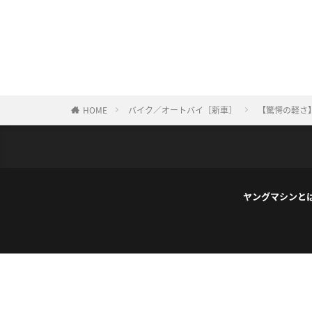
HOME
バイク／オートバイ［新車］
【驚愕の軽さ
ヤングマシンと