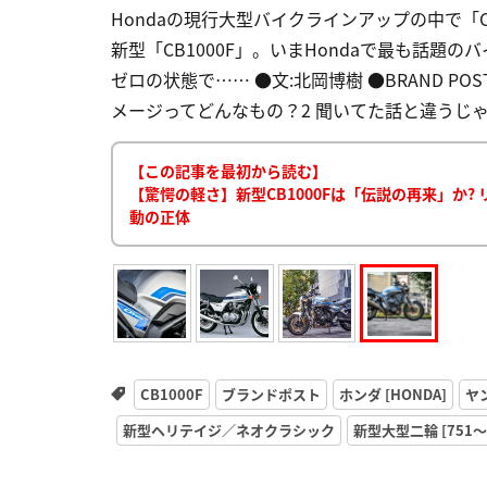
Hondaの現行大型バイクラインアップの中で「C
新型「CB1000F」。いまHondaで最も話
ゼロの状態で…… ●文:北岡博樹 ●BRAND POST提供
メージってどんなもの？2 聞いてた話と違うじゃない
【この記事を最初から読む】
【驚愕の軽さ】新型CB1000Fは「伝説の再来」か
動の正体
CB1000F
ブランドポスト
ホンダ [HONDA]
ヤ
新型ヘリテイジ／ネオクラシック
新型大型二輪 [751〜1