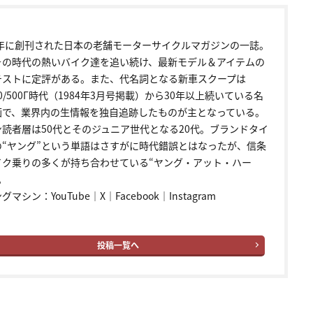
72年に創刊された日本の老舗モーターサイクルマガジンの一誌。
その時代の熱いバイク達を追い続け、最新モデル＆アイテムの
テストに定評がある。また、代名詞となる新車スクープは
00/500Γ時代（1984年3月号掲載）から30年以上続いている名
画で、業界内の生情報を独自追跡したものが主となっている。
ン読者層は50代とそのジュニア世代となる20代。ブランドタイ
の“ヤング”という単語はさすがに時代錯誤とはなったが、信条
イク乗りの多くが持ち合わせている“ヤング・アット・ハー
。
ングマシン：
YouTube
｜
X
｜
Facebook
｜
Instagram
投稿一覧へ