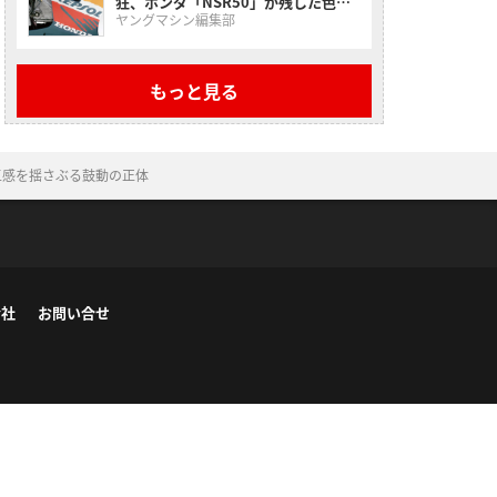
狂、ホンダ「NSR50」が残した色褪
せない走り【昭和名車原付一種】
ヤングマシン編集部
もっと見る
五感を揺さぶる鼓動の正体
会社
お問い合せ