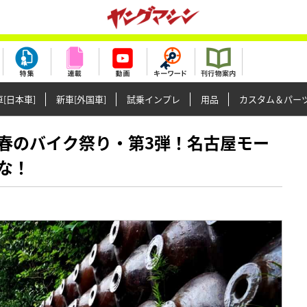
[日本車]
新車[外国車]
試乗インプレ
用品
カスタム＆パー
開催】春のバイク祭り・第3弾！名古屋モー
な！