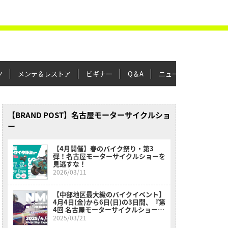
ツ
メンテ＆レストア
ビギナー
Q＆A
ニュース＆トピックス
【BRAND POST】名古屋モーターサイクルショ
ー
【4月開催】春のバイク祭り・第3
弾！名古屋モーターサイクルショーを
見逃すな！
2026/03/11
【中部地区最大級のバイクイベント】
4月4日(金)から6日(日)の3日間、『第
4回 名古屋モーターサイクルショー
2005』が開催!
2025/03/21