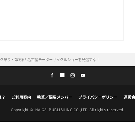
イク祭り・第3弾！名古屋モーターサイクルショーを見逃すな！
は？
ご利用案内
執筆／編集メンバー
プライバシーポリシー
運営
Copyright ©
NAIGAI PUBLISHING CO.,LTD.
All rights reserved.