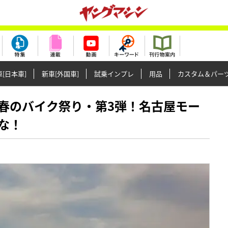
[日本車]
新車[外国車]
試乗インプレ
用品
カスタム＆パー
開催】春のバイク祭り・第3弾！名古屋モー
な！