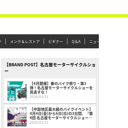
ツ
メンテ＆レストア
ビギナー
Q＆A
ニュース＆トピックス
【BRAND POST】名古屋モーターサイクルショ
ー
【4月開催】春のバイク祭り・第3
弾！名古屋モーターサイクルショーを
見逃すな！
2026/03/11
【中部地区最大級のバイクイベント】
4月4日(金)から6日(日)の3日間、『第
4回 名古屋モーターサイクルショー
2005』が開催!
2025/03/21