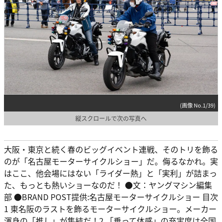
(画像 No.1/39)
縦スクロールで次の写真へ
大阪・東京と続く春のビッグイベント連戦、そのトリを飾る
のが「名古屋モーターサイクルショー」だ。侮るなかれ。実
はここ、他会場にはない「ライダー熱」と「実利」が詰まっ
た、もっとも熱いショーなのだ！ ●文：ヤングマシン編集
部 ●BRAND POST提供:名古屋モーターサイクルショー 目次
1 東名阪のラストを飾るモーターサイクルショー。メーカー
渾身の「推し」が集結だ！2 「乗って体感」の充実度は全国