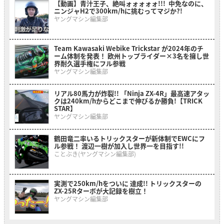
【動画】青汁王子、絶叫ォォォォォ!!! 中免なのに、
ニンジャH2で300km/hに挑むってマジか?!
ヤングマシン編集部
Team Kawasaki Webike Trickstar が2024年のチ
ーム体制を発表！ 欧州トップライダー×3名を擁し世
界耐久選手権にフル参戦
ヤングマシン編集部
リアル80馬力が炸裂!! 「Ninja ZX-4R」最高速アタッ
クは240km/hからどこまで伸びるか勝負!【TRICK
STAR】
ヤングマシン編集部
鶴田竜二率いるトリックスターが新体制でEWCにフ
ル参戦！ 渡辺一樹が加入し世界一を目指す!!
ことぶき(ヤングマシン編集部)
実測で250km/hをついに 達成!! トリックスターの
ZX-25Rターボが大記録を樹立！
ヤングマシン編集部