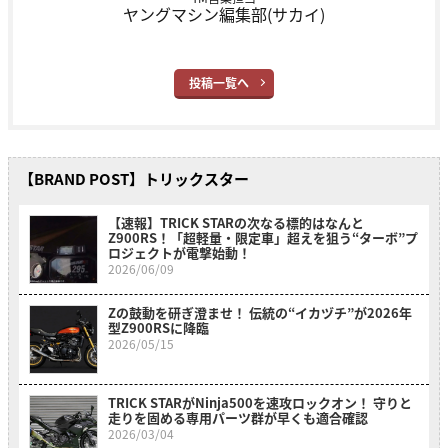
ヤングマシン編集部(サカイ)
投稿一覧へ
【BRAND POST】トリックスター
【速報】TRICK STARの次なる標的はなんと
Z900RS！「超軽量・限定車」超えを狙う“ターボ”プ
ロジェクトが電撃始動！
2026/06/09
Zの鼓動を研ぎ澄ませ！ 伝統の“イカヅチ”が2026年
型Z900RSに降臨
2026/05/15
TRICK STARがNinja500を速攻ロックオン！ 守りと
走りを固める専用パーツ群が早くも適合確認
2026/03/04