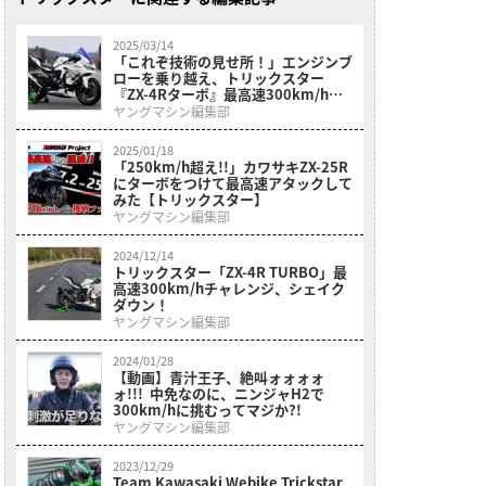
2025/03/14
「これぞ技術の見せ所！」エンジンブ
ローを乗り越え、トリックスター
『ZX-4Rターボ』最高速300km/hの
壁に再び挑む！
ヤングマシン編集部
2025/01/18
「250km/h超え!!」カワサキZX-25R
にターボをつけて最高速アタックして
みた【トリックスター】
ヤングマシン編集部
2024/12/14
トリックスター「ZX-4R TURBO」最
高速300km/hチャレンジ、シェイク
ダウン！
ヤングマシン編集部
2024/01/28
【動画】青汁王子、絶叫ォォォォ
ォ!!! 中免なのに、ニンジャH2で
300km/hに挑むってマジか?!
ヤングマシン編集部
2023/12/29
Team Kawasaki Webike Trickstar