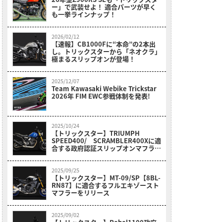
ー」で武装せよ！ 適合パーツが早く
も一挙ラインナップ！
2026/02/12
【速報】CB1000Fに“本命”の2本出
し。トリックスターから「ネオクラ」
極まるスリップオンが登場！
2025/12/07
Team Kawasaki Webike Trickstar
2026年 FIM EWC参戦体制を発表!
2025/10/24
【トリックスター】TRIUMPH
SPEED400/ SCRAMBLER400Xに適
合する政府認証スリップオンマフラー
を発売！
2025/09/25
【トリックスター】MT-09/SP【8BL-
RN87】に適合するフルエキゾースト
マフラーをリリース
2025/09/02