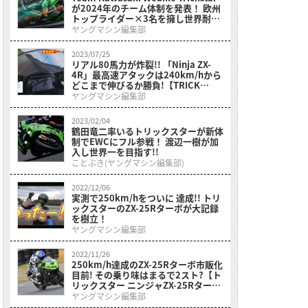
が2024年のチーム体制を発表！ 欧州
トップライダー×3名を擁し世界耐久
選手権にフル参戦
ヤングマシン編集部
2023/07/25
リアル80馬力が炸裂!! 「Ninja ZX-
4R」最高速アタックは240km/hから
どこまで伸びるか勝負!【TRICK
STAR】
ヤングマシン編集部
2023/02/04
鶴田竜二率いるトリックスターが新体
制でEWCにフル参戦！ 渡辺一樹が加
入し世界一を目指す!!
ことぶき(ヤングマシン編集部)
2022/12/06
実測で250km/hをついに 達成!! トリ
ックスターのZX-25Rターボが大記録
を樹立！
ヤングマシン編集部
2022/11/26
250km/h達成のZX-25Rターボ市販化
目前! その乗り味はまるで2スト?【ト
リックスター ニンジャZX-25Rターボ
試乗インプレッション】
ヤングマシン編集部