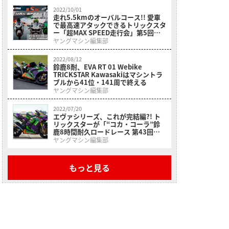
2022/10/01
走れ5.5kmのオーバルコース!! 愛車
で最高速アタックできるトリックスタ
ー「超MAX SPEED走行会」第5回は
11月5日開催
ヤングマシン編集部
2022/08/12
鈴鹿8耐、EVA RT 01 Webike
TRICKSTAR Kawasakiはマシントラ
ブルから41位・141周で終える
ヤングマシン編集部
2022/07/20
エヴァシリーズ、これが完結編?! ト
リックスターが「“コカ・コーラ”鈴
鹿8時間耐久ロードレース 第43回大
会」の参戦体制を発表！
ヤングマシン編集部
もっと見る