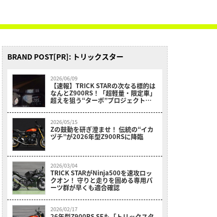
BRAND POST[PR]: トリックスター
2026/06/09
【速報】TRICK STARの次なる標的は
なんとZ900RS！「超軽量・限定車」
超えを狙う“ターボ”プロジェクトが
電撃始動！
2026/05/15
Zの鼓動を研ぎ澄ませ！ 伝統の“イカ
ヅチ”が2026年型Z900RSに降臨
2026/03/04
TRICK STARがNinja500を速攻ロッ
クオン！ 守りと走りを固める専用パ
ーツ群が早くも適合確認
2026/02/17
26年型Z900RS SEも「トリックスタ