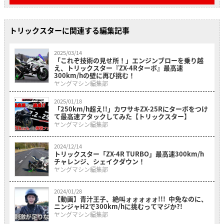
トリックスターに関連する編集記事
2025/03/14
「これぞ技術の見せ所！」エンジンブローを乗り越
え、トリックスター『ZX-4Rターボ』最高速
300km/hの壁に再び挑む！
ヤングマシン編集部
2025/01/18
「250km/h超え!!」カワサキZX-25Rにターボをつけ
て最高速アタックしてみた【トリックスター】
ヤングマシン編集部
2024/12/14
トリックスター「ZX-4R TURBO」最高速300km/h
チャレンジ、シェイクダウン！
ヤングマシン編集部
2024/01/28
【動画】青汁王子、絶叫ォォォォォ!!! 中免なのに、
ニンジャH2で300km/hに挑むってマジか?!
ヤングマシン編集部