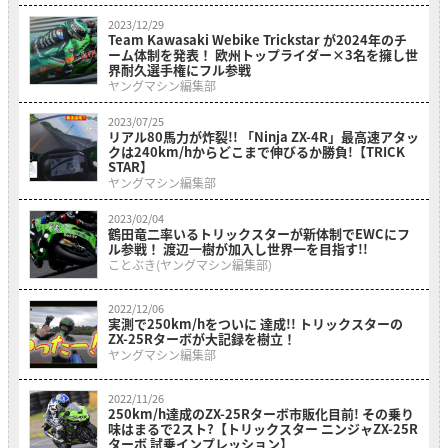
2023/12/29
Team Kawasaki Webike Trickstar が2024年のチ
ーム体制を発表！ 欧州トップライダー×3名を擁し世
界耐久選手権にフル参戦
ヤングマシン編集部
2023/07/25
リアル80馬力が炸裂!! 「Ninja ZX-4R」最高速アタッ
クは240km/hからどこまで伸びるか勝負!【TRICK
STAR】
ヤングマシン編集部
2023/02/04
鶴田竜二率いるトリックスターが新体制でEWCにフ
ル参戦！ 渡辺一樹が加入し世界一を目指す!!
ことぶき(ヤングマシン編集部)
2022/12/06
実測で250km/hをついに 達成!! トリックスターの
ZX-25Rターボが大記録を樹立！
ヤングマシン編集部
2022/11/26
250km/h達成のZX-25Rターボ市販化目前! その乗り
味はまるで2スト?【トリックスター ニンジャZX-25R
ターボ 試乗インプレッション】