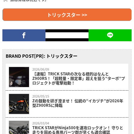
トリックスター >>
BRAND POST[PR]: トリックスター
2026/06/09
【速報】TRICK STARの次なる標的はなんと
Z900RS！「超軽量・限定車」超えを狙う“ターボ”プ
ロジェクトが電撃始動！
2026/05/15
Zの鼓動を研ぎ澄ませ！ 伝統の“イカヅチ”が2026年
型Z900RSに降臨
2026/03/04
TRICK STARがNinja500を速攻ロックオン！ 守りと
走りを固める専用パーツ群が早くも適合確認