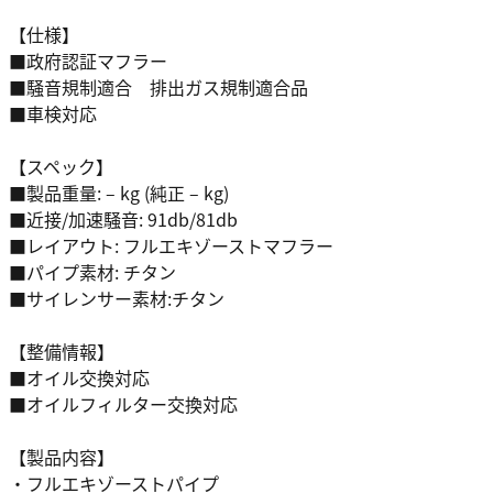
【仕様】
■政府認証マフラー
■騒音規制適合 排出ガス規制適合品
■車検対応
【スペック】
■製品重量: – kg (純正 – kg)
■近接/加速騒音: 91db/81db
■レイアウト: フルエキゾーストマフラー
■パイプ素材: チタン
■サイレンサー素材:チタン
【整備情報】
■オイル交換対応
■オイルフィルター交換対応
【製品内容】
・フルエキゾーストパイプ