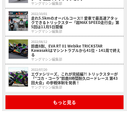
ヤングマシン編集部
2022/10/01
走れ5.5kmのオーバルコース!! 愛車で最高速アタッ
クできるトリックスター「超MAX SPEED走行会」第
5回は11月5日開催
ヤングマシン編集部
2022/08/12
鈴鹿8耐、EVA RT 01 Webike TRICKSTAR
Kawasakiはマシントラブルから41位・141周で終え
る
ヤングマシン編集部
2022/07/20
エヴァシリーズ、これが完結編?! トリックスターが
「“コカ・コーラ”鈴鹿8時間耐久ロードレース 第43
回大会」の参戦体制を発表！
ヤングマシン編集部
もっと見る