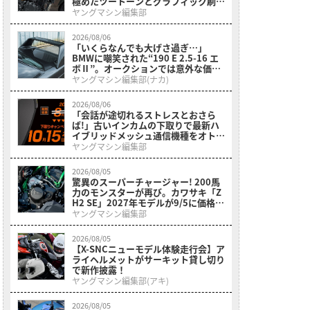
極めたツートーンとグラフィック刷新
を遂げた本格250ccスポーツだ
ヤングマシン編集部
2026/08/06
「いくらなんでも大げさ過ぎ…」
BMWに嘲笑された“190 E 2.5-16 エ
ボⅡ”。オークションでは意外な価格
に。おじさん達が少年だった頃の憧れ
ヤングマシン編集部(ナカ)
のクルマを深堀り
2026/08/06
「会話が途切れるストレスとおさら
ば!」古いインカムの下取りで最新ハ
イブリッドメッシュ通信機種をオトク
にゲットできる、デイトナのキャンペ
ヤングマシン編集部
ーンが開催中
2026/08/05
驚異のスーパーチャージャー! 200馬
力のモンスターが再び。カワサキ「Z
H2 SE」2027年モデルが9/5に価格据
え置きで発売
ヤングマシン編集部
2026/08/05
【X-SNCニューモデル体験走行会】ア
ライヘルメットがサーキット貸し切り
で新作披露！
ヤングマシン編集部(アキ)
2026/08/05