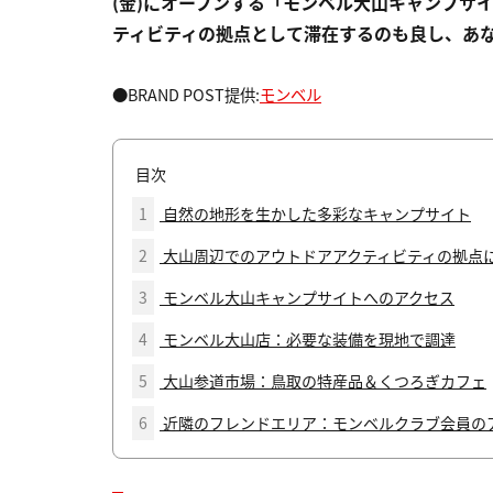
(金)にオープンする「モンベル大山キャンプサ
ティビティの拠点として滞在するのも良し、あな
●BRAND POST提供:
モンベル
目次
1
自然の地形を生かした多彩なキャンプサイト
2
大山周辺でのアウトドアアクティビティの拠点
3
モンベル大山キャンプサイトへのアクセス
4
モンベル大山店：必要な装備を現地で調達
5
大山参道市場：鳥取の特産品＆くつろぎカフェ
6
近隣のフレンドエリア：モンベルクラブ会員の