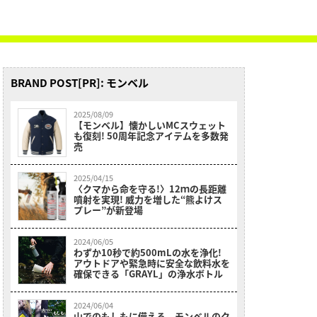
BRAND POST[PR]: モンベル
2025/08/09
【モンベル】懐かしいMCスウェット
も復刻! 50周年記念アイテムを多数発
売
2025/04/15
〈クマから命を守る!〉12ｍの長距離
噴射を実現! 威力を増した“熊よけス
プレー”が新登場
2024/06/05
わずか10秒で約500mLの水を浄化!
アウトドアや緊急時に安全な飲料水を
確保できる「GRAYL」の浄水ボトル
2024/06/04
山でのもしもに備える、モンベルのク