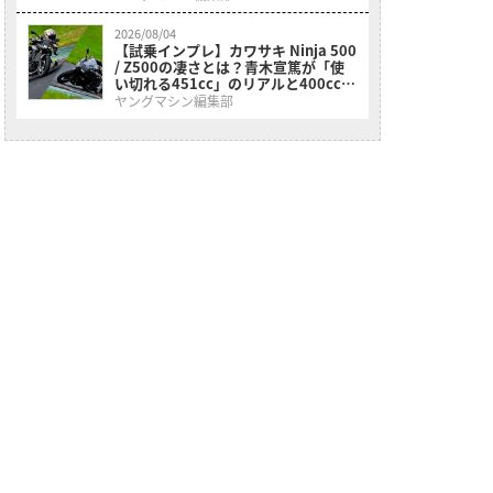
2026/08/04
【試乗インプレ】カワサキ Ninja 500
/ Z500の凄さとは？青木宣篤が「使
い切れる451cc」のリアルと400ccと
の違いを徹底検証
ヤングマシン編集部