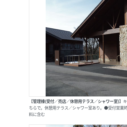
【管理棟(受付／売店
／
休憩用テラス
／
シャワー室)】
キ
ちらで。休憩用テラス／シャワー室あり。●受付営業時間:
料に含む