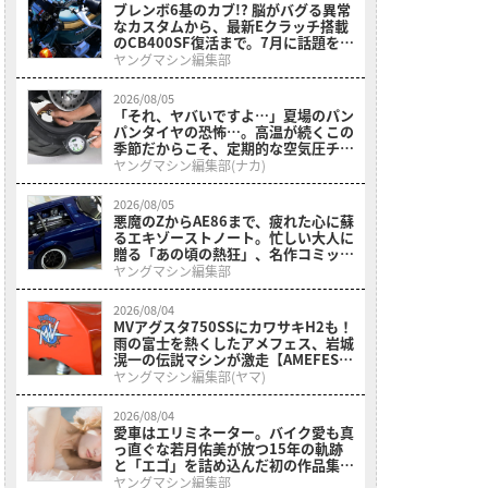
ブレンボ6基のカブ!? 脳がバグる異常
なカスタムから、最新Eクラッチ搭載
のCB400SF復活まで。7月に話題を呼
んだホンダ関連ニュースまとめ
ヤングマシン編集部
2026/08/05
「それ、ヤバいですよ…」夏場のパン
パンタイヤの恐怖…。高温が続くこの
季節だからこそ、定期的な空気圧チェ
ックは欠かせない！［デイトナ・メッ
ヤングマシン編集部(ナカ)
シュホース付きエアゲージ デプスゲ
ージ付き］
2026/08/05
悪魔のZからAE86まで、疲れた心に蘇
るエキゾーストノート。忙しい大人に
贈る「あの頃の熱狂」、名作コミック
＆映画の愛機たちが東京駅地下に期間
ヤングマシン編集部
限定で集結！
2026/08/04
MVアグスタ750SSにカワサキH2も！
雨の富士を熱くしたアメフェス、岩城
滉一の伝説マシンが激走【AMEFES
2026：超希少ビンテージレーサーの
ヤングマシン編集部(ヤマ)
饗宴】
2026/08/04
愛車はエリミネーター。バイク愛も真
っ直ぐな若月佑美が放つ15年の軌跡
と「エゴ」を詰め込んだ初の作品集
『FIRST EGOISM』が発売開始
ヤングマシン編集部