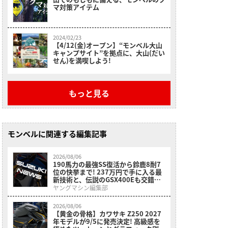
マ対策アイテム
2024/02/23
【4/12(金)オープン】“モンベル大山
キャンプサイト”を拠点に、大山(だい
せん)を満喫しよう!
もっと見る
モンベルに関連する編集記事
2026/08/06
190馬力の最強SS復活から鈴鹿8耐7
位の快挙まで! 237万円で手に入る最
新技術と、伝説のGSX400Eも交錯し
たスズキ関連7月注目ニュースまとめ
ヤングマシン編集部
2026/08/06
【黄金の骨格】カワサキ Z250 2027
年モデルが9/5に発売決定! 高級感を