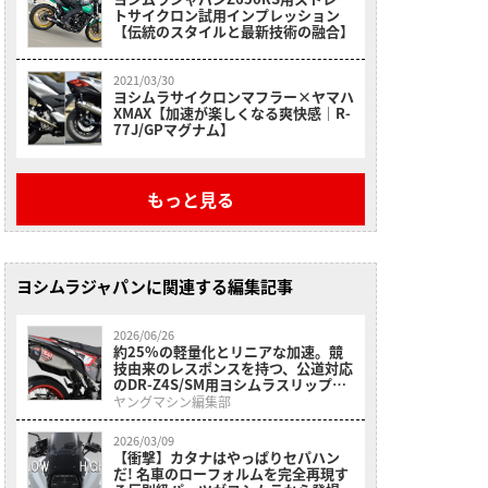
トサイクロン試用インプレッション
【伝統のスタイルと最新技術の融合】
2021/03/30
ヨシムラサイクロンマフラー×ヤマハ
XMAX【加速が楽しくなる爽快感｜R-
77J/GPマグナム】
もっと見る
ヨシムラジャパンに関連する編集記事
2026/06/26
約25%の軽量化とリニアな加速。競
技由来のレスポンスを持つ、公道対応
のDR-Z4S/SM用ヨシムラスリップオ
ンマフラーが登場
ヤングマシン編集部
2026/03/09
【衝撃】カタナはやっぱりセパハン
だ! 名車のローフォルムを完全再現す