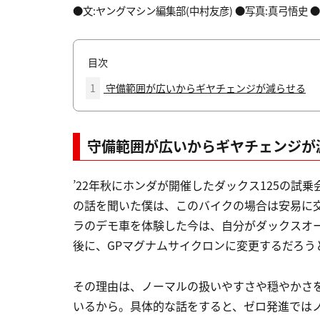
●文:ヤングマシン編集部(中村友彦) ●写真:真弓悟史 ●BR
目次
1
守備範囲が広いからギヤチェンジが減らせる
守備範囲が広いからギヤチェンジが
’22年秋にホンダが開催したダックス125の試
の話を聞いた僕は、このバイクの場合は安易に
ラのデモ車を体験した今は、自分がダックスオ
後に、GPマグナムサイクロンに変更するだろう
その理由は、ノーマルの扱いやすさや穏やかさ
いるから。具体的な話をすると、ゼロ発進では