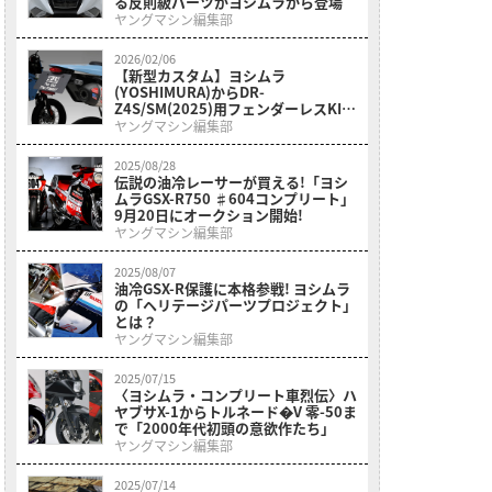
る反則級パーツがヨシムラから登場
ヤングマシン編集部
2026/02/06
【新型カスタム】ヨシムラ
(YOSHIMURA)からDR-
Z4S/SM(2025)用フェンダーレスKIT
が登場! 4月上旬発売
ヤングマシン編集部
2025/08/28
伝説の油冷レーサーが買える!「ヨシ
ムラGSX-R750 ♯604コンプリート」
9月20日にオークション開始!
ヤングマシン編集部
2025/08/07
油冷GSX-R保護に本格参戦! ヨシムラ
の「ヘリテージパーツプロジェクト」
とは？
ヤングマシン編集部
2025/07/15
〈ヨシムラ・コンプリート車烈伝〉ハ
ヤブサX-1からトルネード�V 零-50ま
で「2000年代初頭の意欲作たち」
ヤングマシン編集部
2025/07/14