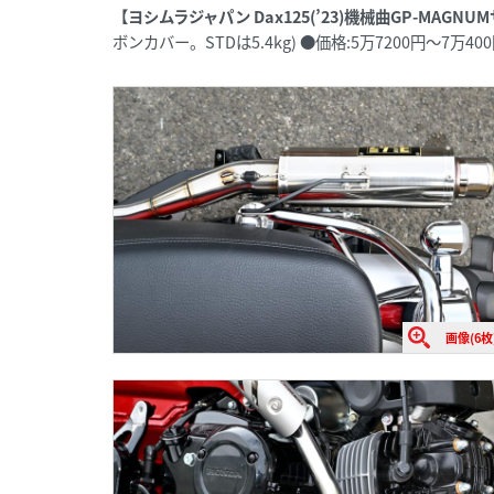
【ヨシムラジャパン Dax125(’23)機械曲GP-MAGNU
ボンカバー。STDは5.4kg) ●価格:5万7200円～7万40
画像(6枚