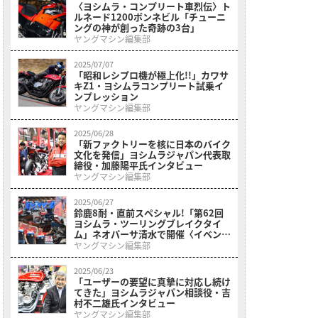
〈ヨシムラ・コンプリート車烈伝〉ト
ルネード1200ボンネビル「チューニ
ングの神が創った奇跡の3台」
ヤングマシン編集部
2025/07/07
「昭和レシプロ機が極上化!!」カワサ
キZ1・ヨシムラコンプリート試乗イ
ンプレッション
ヤングマシン編集部
2025/06/28
「新ファクトリーを核に日本のバイク
文化を発信」ヨシムラジャパン代表取
締役・加藤陽平氏インタビュー
ヤングマシン編集部
2025/06/27
鈴鹿8耐・直前スペシャル!「第62回
ヨシムラ・ツーリングブレイクタイ
ム」ネオパーサ清水で開催〈イベント
報告〉
ヤングマシン編集部
2025/06/23
「ユーザーの要望に真摯に対応し続け
てきた」ヨシムラジャパン相談役・吉
村不二雄氏インタビュー
ヤングマシン編集部