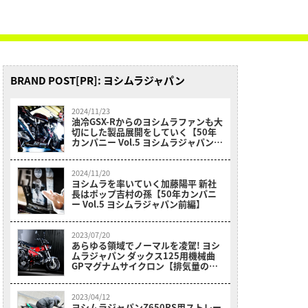
BRAND POST[PR]: ヨシムラジャパン
2024/11/23
油冷GSX-Rからのヨシムラファンも大
切にした製品展開をしていく【50年
カンパニー Vol.5 ヨシムラジャパン後
編】
2024/11/20
ヨシムラを率いていく加藤陽平 新社
長はポップ吉村の孫【50年カンパニ
ー Vol.5 ヨシムラジャパン前編】
2023/07/20
あらゆる領域でノーマルを凌駕! ヨシ
ムラジャパン ダックス125用機械曲
GPマグナムサイクロン【排気量の拡
大を思わせる濃厚なトルクと鼓動感】
2023/04/12
ヨシムラジャパンZ650RS用ストレー