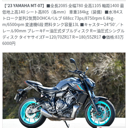
【’23 YAMAHA MT-07】
■全長2085 全幅780 全高1105 軸距1400 最
低地上高140 シート高805（各mm） 車重184kg（装備）■水冷4ス
トローク並列2気筒DOHC4バルブ 688cc 73ps/8750rpm 6.8kg-
m/6500rpm 変速機6段 燃料タンク容量13L ■キャスター24°50′／ト
レール90mm ブレーキF＝油圧式ダブルディスク R＝油圧式シングル
ディスク タイヤサイズF＝120/70ZR17 R＝180/55ZR17 ●価格:83万
6000円