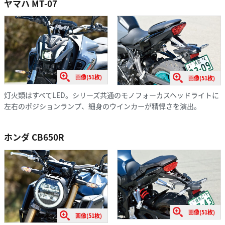
ヤマハ MT-07
画像(51枚)
画像(51枚)
灯火類はすべてLED。シリーズ共通のモノフォーカスヘッドライトに
左右のポジションランプ、細身のウインカーが精悍さを演出。
ホンダ CB650R
画像(51枚)
画像(51枚)