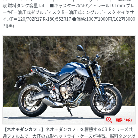
段 燃料タンク容量15L ■キャスター25°30′／トレール101mm ブレ
ーキF＝油圧式ダブルディスク R＝油圧式シングルディスク タイヤサ
イズF＝120/70ZR17 R-180/55ZR17 ●価格:100万1000円/102万3000
円(黒)
画像(51枚)
【ネオモダンカフェ】
ネオモダンカフェを標榜するCB-Rシリーズ共
通フォルムで、大径の丸形ヘッドライトケースが特徴。燃料タンク以