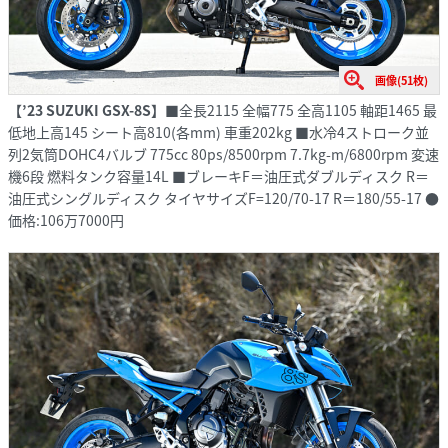
画像(51枚)
【’23 SUZUKI GSX-8S】
■全長2115 全幅775 全高1105 軸距1465 最
低地上高145 シート高810(各mm) 車重202kg ■水冷4ストローク並
列2気筒DOHC4バルブ 775cc 80ps/8500rpm 7.7kg-m/6800rpm 変速
機6段 燃料タンク容量14L ■ブレーキF＝油圧式ダブルディスク R＝
油圧式シングルディスク タイヤサイズF=120/70-17 R＝180/55-17 ●
価格:106万7000円