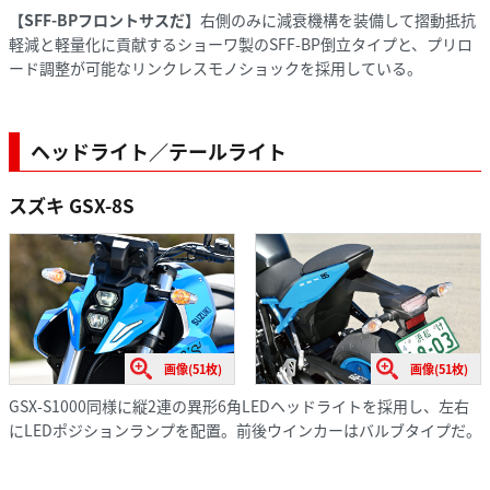
【SFF-BPフロントサスだ】
右側のみに減衰機構を装備して摺動抵抗
軽減と軽量化に貢献するショーワ製のSFF-BP倒立タイプと、プリロ
ード調整が可能なリンクレスモノショックを採用している。
ヘッドライト／テールライト
スズキ GSX-8S
画像(51枚)
画像(51枚)
GSX-S1000同様に縦2連の異形6角LEDヘッドライトを採用し、左右
にLEDポジションランプを配置。前後ウインカーはバルブタイプだ。