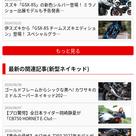
スズキ「GSX-8S」の新色シルバー登場！ ミラノ
ショー出展モデルも予告発表…
2024/10/21
伊スズキから「GSX-8S チームスズキエディショ
ン」登場！ スペシャルグラ…
もっと見る
最新の関連記事(新型ネイキッド)
2026/08/08
ゴールドフレームからシックな黒へ! カワサキの
ミドルスーパーネイキッド202…
2026/08/07
【プロ驚愕】全日本ライダー岡崎静夏が
「CB750 HORNET E-Clut…
2026/08/06
【黄金の骨格】カワサキ Z250 2027年モデルが