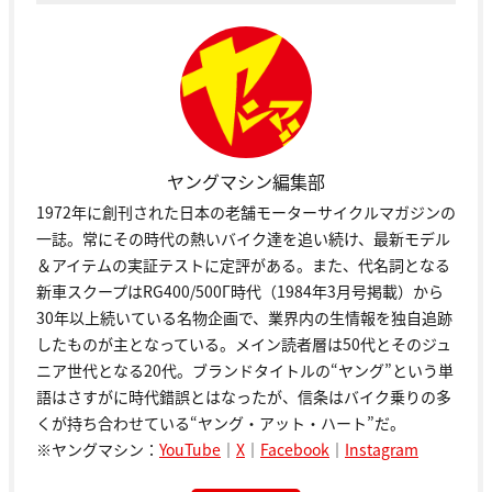
ヤングマシン編集部
1972年に創刊された日本の老舗モーターサイクルマガジンの
一誌。常にその時代の熱いバイク達を追い続け、最新モデル
＆アイテムの実証テストに定評がある。また、代名詞となる
新車スクープはRG400/500Γ時代（1984年3月号掲載）から
30年以上続いている名物企画で、業界内の生情報を独自追跡
したものが主となっている。メイン読者層は50代とそのジュ
ニア世代となる20代。ブランドタイトルの“ヤング”という単
語はさすがに時代錯誤とはなったが、信条はバイク乗りの多
くが持ち合わせている“ヤング・アット・ハート”だ。
※ヤングマシン：
YouTube
｜
X
｜
Facebook
｜
Instagram