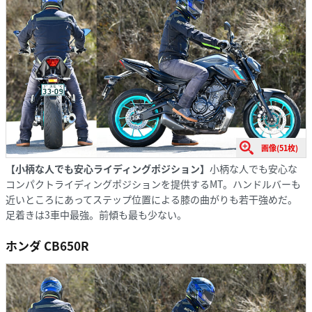
画像(51枚)
【小柄な人でも安心ライディングポジション】
小柄な人でも安心な
コンパクトライディングポジションを提供するMT。ハンドルバーも
近いところにあってステップ位置による膝の曲がりも若干強めだ。
足着きは3車中最強。前傾も最も少ない。
ホンダ CB650R