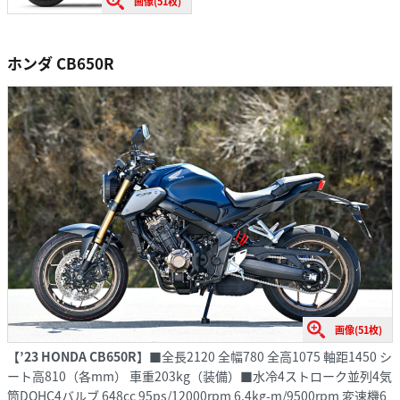
画像(51枚)
ホンダ CB650R
画像(51枚)
【’23 HONDA CB650R】
■全長2120 全幅780 全高1075 軸距1450 シ
ート高810（各mm） 車重203kg（装備）■水冷4ストローク並列4気
筒DOHC4バルブ 648cc 95ps/12000rpm 6.4kg-m/9500rpm 変速機6