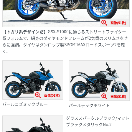
画像(51枚)
【トガリ系デザインだ】
GSX-S1000に通じるストリートファイター
系フォルムで、細身のダイヤモンドフレームが2気筒のスリムさをさ
らに強調。タイヤはダンロップ製SPORTMAXロードスポーツ2を履
く。
画像(51枚)
画像(51枚)
パールコズミックブルー
パールテックホワイト
グラススパークルブラック/マット
ブラックメタリックNo.2