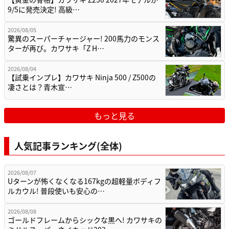
9/5に発売決定! 高級…
2026/08/05
驚異のスーパーチャージャー! 200馬力のモンス
ターが再び。カワサキ「Z H…
2026/08/04
【試乗インプレ】カワサキ Ninja 500 / Z500の
凄さとは？青木宣…
もっと見る
人気記事ランキング(全体)
2026/08/07
Uターンが怖くなくなる167kgの超軽量ボディフ
ルカウル! 普段使いも安心の…
2026/08/08
ゴールドフレームからシックな黒へ! カワサキの