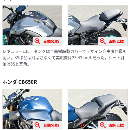
画像(51枚)
画像(51枚)
レギュラー13L。タンクは全面樹脂製カバーでデザイン自由度が最も
高い。8Sほどは飛ばさなくて実燃費は23.43km/Lだった。シート評
価は8Sと互角。
ホンダ CB650R
画像(51枚)
画像(51枚)