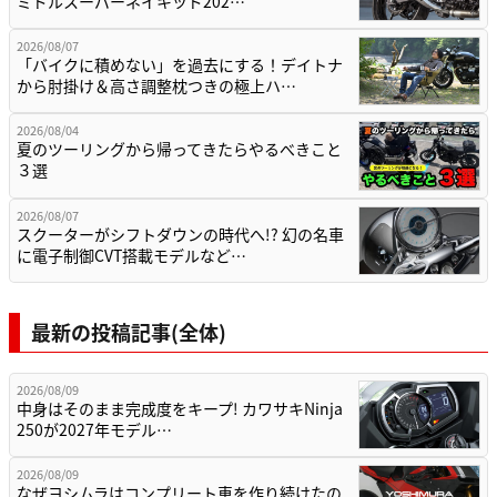
ミドルスーパーネイキッド202…
2026/08/07
「バイクに積めない」を過去にする！デイトナ
から肘掛け＆高さ調整枕つきの極上ハ…
2026/08/04
夏のツーリングから帰ってきたらやるべきこと
３選
2026/08/07
スクーターがシフトダウンの時代へ!? 幻の名車
に電子制御CVT搭載モデルなど…
最新の投稿記事(全体)
2026/08/09
中身はそのまま完成度をキープ! カワサキNinja
250が2027年モデル…
2026/08/09
なぜヨシムラはコンプリート車を作り続けたの