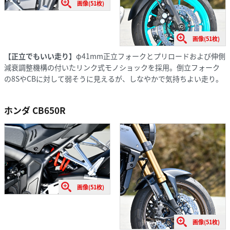
画像(51枚)
画像(51枚)
【正立でもいい走り】
φ41mm正立フォークとプリロードおよび伸側
減衰調整機構の付いたリンク式モノショックを採用。倒立フォーク
の8SやCBに対して弱そうに見えるが、しなやかで気持ちよい走り。
ホンダ CB650R
画像(51枚)
画像(51枚)