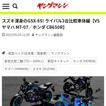
スズキ渾身のGSX-8S! ライバル3台比較車体編【VS
ヤマハ MT-07／ホンダ CB650R】
2023/05/25 11:00
ヤングマシン編集部
新型バイク(日本車／国産車)
ヤングマシン
新型大型二輪 [751〜1000cc]
新型ネイキッド
ホンダ [HONDA]
ヤマハ [YAMAHA]
スズキ [SUZUKI]