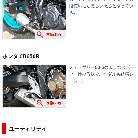
段使いにも優しい感じとなってい
る。
画像(51枚)
ホンダ CB650R
ステップバーは8Sのようなスポー
ツ向けの形状で、ペダルも結構レ
ーシー。
画像(51枚)
ユーティリティ