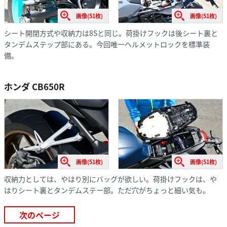
画像(51枚)
画像(51枚)
シート開閉方式や収納力は8Sと同じ。荷掛けフックは後シート裏と
タンデムステップ部にある。今回唯一ヘルメットロックを標準装
備。
ホンダ CB650R
画像(51枚)
画像(51枚)
収納力としては、やはり別にバッグが欲しい。荷掛けフックは、や
はりシート裏とタンデムステー部。ただ穴がちょっと細い気も。
次のページ