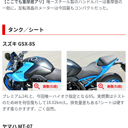
【ここでも重厚感アリ】
唯一スチール製のハンドルバーは重厚感の
一助に。反転液晶のメーターは今回最もコンパクトだった。
タンク／シート
スズキ GSX-8S
画像(51枚)
画像(51枚)
プレミアム14Lと、今回唯一ハイオク指定となる8S。実燃費はテスト
のため峠を何往復もして18.02km/L。排気量差もある?シートは硬す
ぎず柔らかすぎず、ごく自然。
ヤマハ MT-07