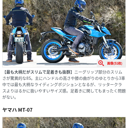
画像(51枚)
【最も大柄だがスリムで足着きも抜群】
ニーグリップ部分のスリム
さが驚異的な8S。主にハンドルの高さや膝の曲がりのゆとりから3車
中では最も大柄なライディングポジションとなるが、リッタークラ
スよりはるかに扱いやすいサイズ感。足着きに関してもまったく問題
がない。
ヤマハ MT-07