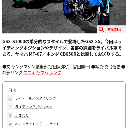
画像(51枚)
GSX-S1000の弟分的なスタイルで登場したGSX-8S。今回はラ
イディングポジションやデザイン、各部の詳細をライバル車で
ある、ヤマハ MT-07／ホンダ CB650Rと比較してお送りする。
●文:ヤングマシン編集部(谷田貝洋暁／宮田健一) ●写真:真弓悟史 ●
外部リンク:
スズキ
ヤマハ
ホンダ
目次
1
ディテール／スタイリング
2
ライディングポジション
3
足まわり
4
ヘッドライト／テールライト