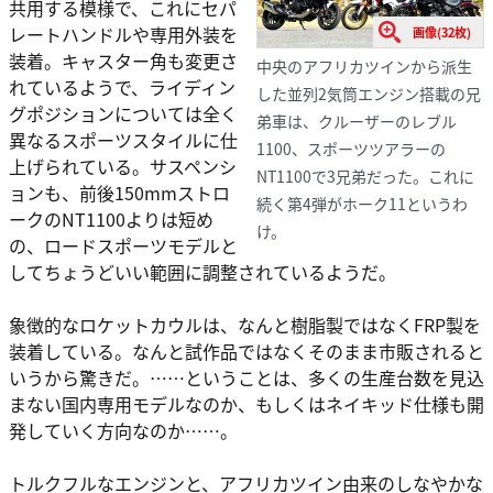
共用する模様で、これにセパ
レートハンドルや専用外装を
画像(32枚)
装着。キャスター角も変更さ
中央のアフリカツインから派生
れているようで、ライディン
した並列2気筒エンジン搭載の兄
グポジションについては全く
弟車は、クルーザーのレブル
異なるスポーツスタイルに仕
1100、スポーツツアラーの
上げられている。サスペンシ
NT1100で3兄弟だった。これに
ョンも、前後150mmストロ
続く第4弾がホーク11というわ
ークのNT1100よりは短め
け。
の、ロードスポーツモデルと
してちょうどいい範囲に調整されているようだ。
象徴的なロケットカウルは、なんと樹脂製ではなくFRP製を
装着している。なんと試作品ではなくそのまま市販されると
いうから驚きだ。……ということは、多くの生産台数を見込
まない国内専用モデルなのか、もしくはネイキッド仕様も開
発していく方向なのか……。
トルクフルなエンジンと、アフリカツイン由来のしなやかな