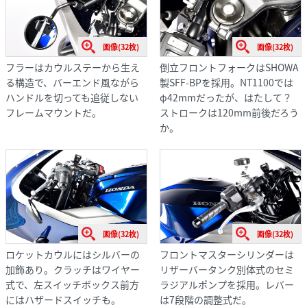
画像(32枚)
画像(32枚)
フラーはカウルステーから生え
倒立フロントフォークはSHOWA
る構造で、バーエンド風ながら
製SFF-BPを採用。NT1100では
ハンドルを切っても追従しない
φ42mmだったが、はたして？
フレームマウントだ。
ストロークは120mm前後だろう
か。
画像(32枚)
画像(32枚)
ロケットカウルにはシルバーの
フロントマスターシリンダーは
加飾あり。クラッチはワイヤー
リザーバータンク別体式のセミ
式で、左スイッチボックス前方
ラジアルポンプを採用。レバー
にはハザードスイッチも。
は7段階の調整式だ。