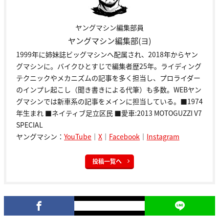
ヤングマシン編集部員
ヤングマシン編集部(ヨ)
1999年に姉妹誌ビッグマシンへ配属され、2018年からヤン
グマシンに。バイクひとすじで編集者歴25年。ライディング
テクニックやメカニズムの記事を多く担当し、プロライダー
のインプレ起こし（聞き書きによる代筆）も多数。WEBヤン
グマシンでは新車系の記事をメインに担当している。■1974
年生まれ ■ネイティブ足立区民 ■愛車:2013 MOTOGUZZI V7
SPECIAL
ヤングマシン：
YouTube
｜
X
｜
Facebook
｜
Instagram
投稿一覧へ