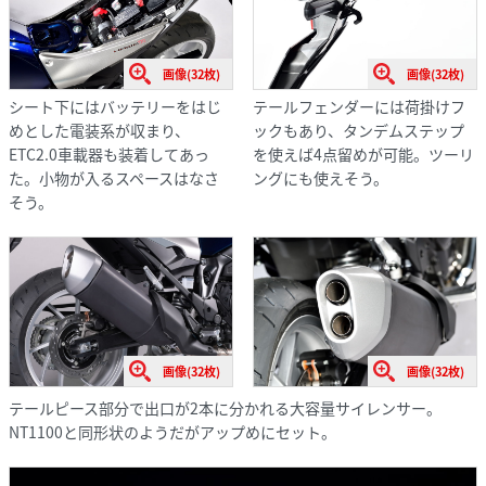
画像(32枚)
画像(32枚)
シート下にはバッテリーをはじ
テールフェンダーには荷掛けフ
めとした電装系が収まり、
ックもあり、タンデムステップ
ETC2.0車載器も装着してあっ
を使えば4点留めが可能。ツーリ
た。小物が入るスペースはなさ
ングにも使えそう。
そう。
画像(32枚)
画像(32枚)
テールピース部分で出口が2本に分かれる大容量サイレンサー。
NT1100と同形状のようだがアップめにセット。