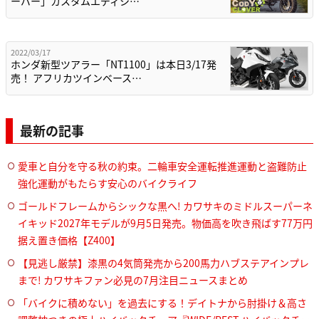
ーバー」カスタムエディシ…
2022/03/17
ホンダ新型ツアラー「NT1100」は本日3/17発
売！ アフリカツインベース…
最新の記事
愛車と自分を守る秋の約束。二輪車安全運転推進運動と盗難防止
強化運動がもたらす安心のバイクライフ
ゴールドフレームからシックな黒へ! カワサキのミドルスーパーネ
イキッド2027年モデルが9月5日発売。物価高を吹き飛ばす77万円
据え置き価格【Z400】
【見逃し厳禁】漆黒の4気筒発売から200馬力ハブステアインプレ
まで! カワサキファン必見の7月注目ニュースまとめ
「バイクに積めない」を過去にする！デイトナから肘掛け＆高さ