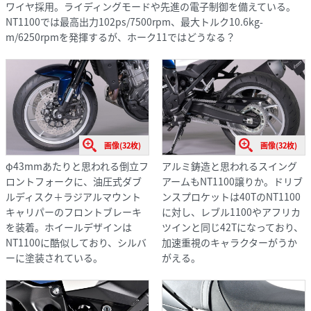
ワイヤ採用。ライディングモードや先進の電子制御を備えている。
NT1100では最高出力102ps/7500rpm、最大トルク10.6kg-
m/6250rpmを発揮するが、ホーク11ではどうなる？
画像(32枚)
画像(32枚)
φ43mmあたりと思われる倒立フ
アルミ鋳造と思われるスイング
ロントフォークに、油圧式ダブ
アームもNT1100譲りか。ドリブ
ルディスク＋ラジアルマウント
ンスプロケットは40TのNT1100
キャリパーのフロントブレーキ
に対し、レブル1100やアフリカ
を装着。ホイールデザインは
ツインと同じ42Tになっており、
NT1100に酷似しており、シルバ
加速重視のキャラクターがうか
ーに塗装されている。
がえる。