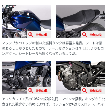
画像(32枚)
画像(32枚)
マッシブかつエッジの利いた燃料タンクは容量未発表。シートは幅
のあるしっかりとしたもので、テールセクションはNT1100よりもコ
ンパクト。シートレールも短くなっているようだ。
画像(32枚)
画像(32枚)
アフリカツイン系の1082cc並列2気筒エンジンを搭載。ホンダから公
表された数少ない情報によれば、ミッションは6速でスロットルバイ