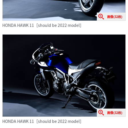
画像(32枚)
HONDA HAWK 11［should be 2022 model］
画像(32枚)
HONDA HAWK 11［should be 2022 model］