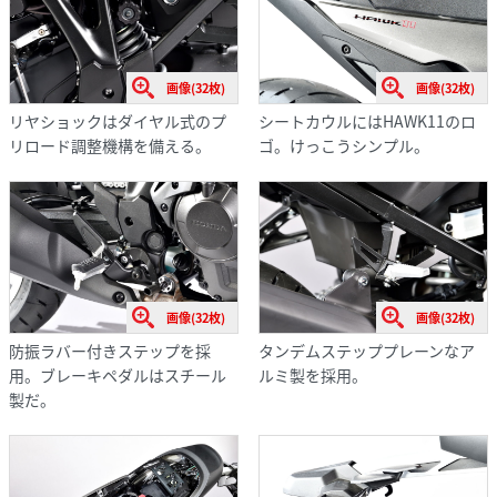
画像(32枚)
画像(32枚)
リヤショックはダイヤル式のプ
シートカウルにはHAWK11のロ
リロード調整機構を備える。
ゴ。けっこうシンプル。
画像(32枚)
画像(32枚)
防振ラバー付きステップを採
タンデムステッププレーンなア
用。ブレーキペダルはスチール
ルミ製を採用。
製だ。