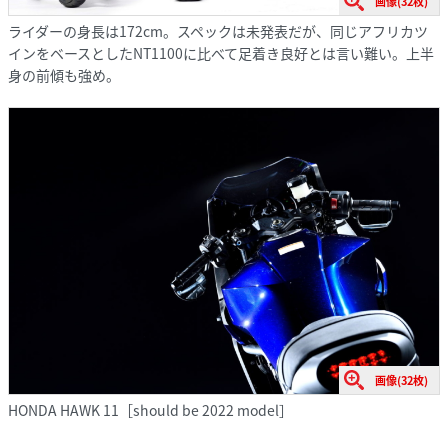
画像(32枚)
ライダーの身長は172cm。スペックは未発表だが、同じアフリカツ
インをベースとしたNT1100に比べて足着き良好とは言い難い。上半
身の前傾も強め。
画像(32枚)
HONDA HAWK 11［should be 2022 model］