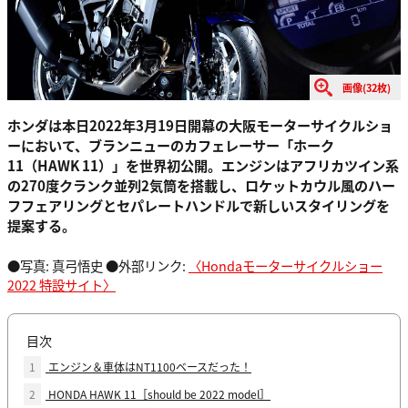
画像(32枚)
ホンダは本日2022年3月19日開幕の大阪モーターサイクルショ
ーにおいて、ブランニューのカフェレーサー「ホーク
11（HAWK 11）」を世界初公開。エンジンはアフリカツイン系
の270度クランク並列2気筒を搭載し、ロケットカウル風のハー
フフェアリングとセパレートハンドルで新しいスタイリングを
提案する。
●写真: 真弓悟史 ●外部リンク:
〈Hondaモーターサイクルショー
2022 特設サイト〉
目次
1
エンジン＆車体はNT1100ベースだった！
2
HONDA HAWK 11［should be 2022 model］