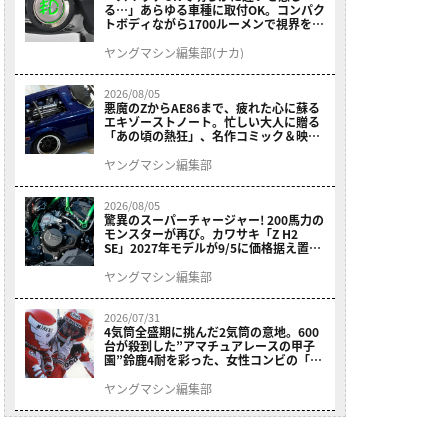
る…」あらゆる車種に取付OK。コンパク
トボディながら1700ルーメンで視界を確
保する［デイトナ・LEDフォグランプユ
ニット プレシャスレイ スモール］
ヤングマシン編集部(ナカ)
2026/08/05
悪魔のZからAE86まで、疲れた心に蘇る
エキゾーストノート。忙しい大人に贈る
「あの頃の熱狂」、名作コミック＆映画
の愛機たちが東京駅地下に期間限定で集
結！
ヤングマシン編集部
2026/08/05
驚異のスーパーチャージャー! 200馬力の
モンスターが再び。カワサキ「Z H2
SE」2027年モデルが9/5に価格据え置き
で発売
ヤングマシン編集部
2026/07/31
4気筒全盛期に挑んだ2気筒の意地。600
台が殺到した”アマチュアレースの甲子
園”鈴鹿4耐を彩った、女性コンビの「ス
ズキGSX400E」が特別展示開始
ヤングマシン編集部