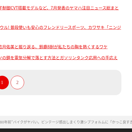
子制御CVT搭載モデルなど、7月発表のヤマハ注目ニュース総まと
カウル! 普段使いも安心のフレンドリースポーツ、カワサキ「ニンジ
若月佑美と振り返る、鈴鹿8耐が私たちの胸を熱くするワケ
ーツの錆を電気分解で落とす方法とガソリンタンク応用への手応え
1
2
”80年前”バイクがヤバい。ビンテージ感出しまくり激シブフォルムに「かっこ良す