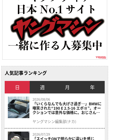
人気記事ランキング
日
週
月
年
2026/08/06
「いくらなんでも大げさ過ぎ…」BMWに
嘲笑された“190 E 2.5-16 エボⅡ”。オー
クションでは意外な価格に。おじさん達
が少年だった頃の憧れのクルマを深堀り
ヤングマシン編集部(ナカ)
2026/07/29
「スイッチONで明らかに違いを感じ