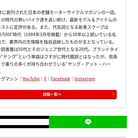
72年に創刊された日本の老舗モーターサイクルマガジンの一誌。
その時代の熱いバイク達を追い続け、最新モデル＆アイテムの
テストに定評がある。また、代名詞となる新車スクープは
00/500Γ時代（1984年3月号掲載）から30年以上続いている名
画で、業界内の生情報を独自追跡したものが主となっている。
ン読者層は50代とそのジュニア世代となる20代。ブランドタイ
の“ヤング”という単語はさすがに時代錯誤とはなったが、信条
イク乗りの多くが持ち合わせている“ヤング・アット・ハー
。
ングマシン：
YouTube
｜
X
｜
Facebook
｜
Instagram
投稿一覧へ