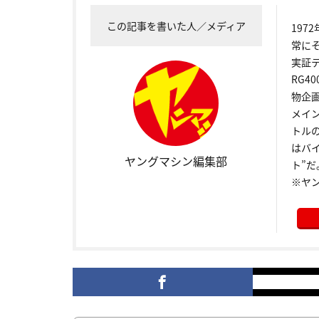
この記事を書いた人／メディア
19
常に
実証
RG4
物企
メイ
トル
はバ
ヤングマシン編集部
ト”だ
※ヤ