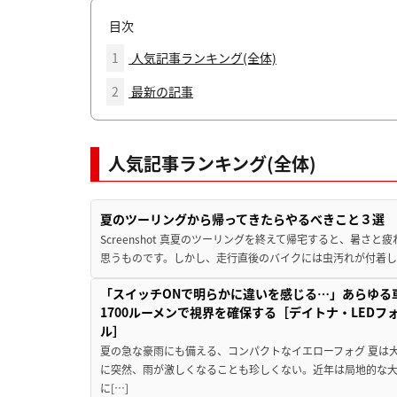
目次
1
人気記事ランキング(全体)
2
最新の記事
人気記事ランキング(全体)
夏のツーリングから帰ってきたらやるべきこと３選
Screenshot 真夏のツーリングを終えて帰宅すると、暑さ
思うものです。しかし、走行直後のバイクには虫汚れが付着し
「スイッチONで明らかに違いを感じる…」あらゆる
1700ルーメンで視界を確保する［デイトナ・LEDフ
ル］
夏の急な豪雨にも備える、コンパクトなイエローフォグ 夏は
に突然、雨が激しくなることも珍しくない。近年は局地的な
に[…]