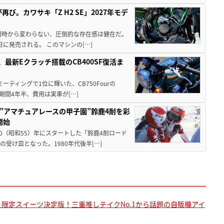
び。カワサキ「Z H2 SE」2027年モデ
場時から変わらない、圧倒的な存在感は健在だ。
5日に発売される。 このマシンの[…]
最新Eクラッチ搭載のCB400SF復活ま
ミーティングで1位に輝いた、CB750Fourの
期間4年半、費用は実車が[…]
た”アマチュアレースの甲子園”鈴鹿4耐を彩
開始
80（昭和55）年にスタートした「鈴鹿4耐ロード
受け皿となった。1980年代後半[…]
メ＆限定スイーツ決定版！三重推しテイクNo.1から話題の自販機アイ