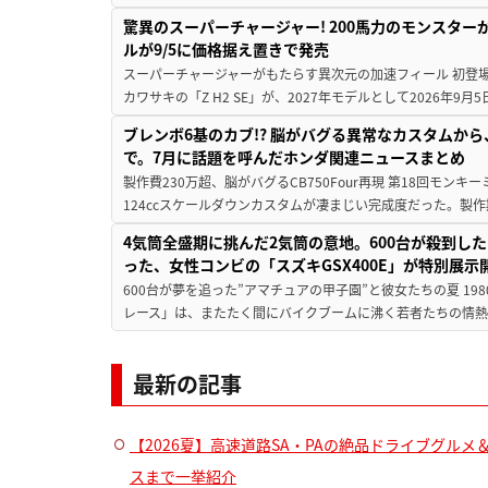
驚異のスーパーチャージャー! 200馬力のモンスターが再
ルが9/5に価格据え置きで発売
スーパーチャージャーがもたらす異次元の加速フィール 初登
カワサキの「Z H2 SE」が、2027年モデルとして2026年9月
ブレンボ6基のカブ!? 脳がバグる異常なカスタムから、
で。7月に話題を呼んだホンダ関連ニュースまとめ
製作費230万超、脳がバグるCB750Four再現 第18回モンキー
124ccスケールダウンカスタムが凄まじい完成度だった。製作
4気筒全盛期に挑んだ2気筒の意地。600台が殺到し
った、女性コンビの「スズキGSX400E」が特別展示
600台が夢を追った”アマチュアの甲子園”と彼女たちの夏 19
レース」は、またたく間にバイクブームに沸く若者たちの情熱の
最新の記事
【2026夏】高速道路SA・PAの絶品ドライブグル
スまで一挙紹介