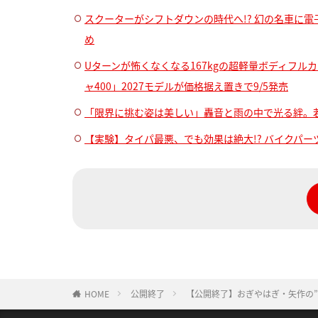
スクーターがシフトダウンの時代へ!? 幻の名車に電
め
Uターンが怖くなくなる167kgの超軽量ボディフル
ャ400」2027モデルが価格据え置きで9/5発売
「限界に挑む姿は美しい」轟音と雨の中で光る絆。
【実験】タイパ最悪、でも効果は絶大!? バイクパ
HOME
公開終了
【公開終了】おぎやはぎ・矢作の