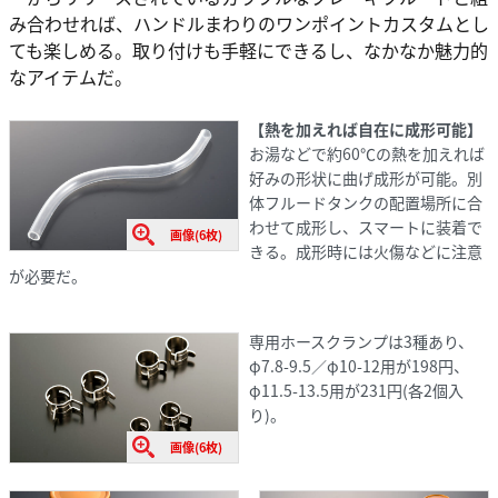
み合わせれば、ハンドルまわりのワンポイントカスタムとし
ても楽しめる。取り付けも手軽にできるし、なかなか魅力的
なアイテムだ。
【熱を加えれば自在に成形可能】
お湯などで約60℃の熱を加えれば
好みの形状に曲げ成形が可能。別
体フルードタンクの配置場所に合
わせて成形し、スマートに装着で
画像(6枚)
きる。成形時には火傷などに注意
が必要だ。
専用ホースクランプは3種あり、
φ7.8-9.5／φ10-12用が198円、
φ11.5-13.5用が231円(各2個入
り)。
画像(6枚)