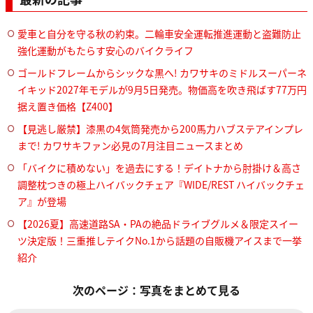
愛車と自分を守る秋の約束。二輪車安全運転推進運動と盗難防止
強化運動がもたらす安心のバイクライフ
ゴールドフレームからシックな黒へ! カワサキのミドルスーパーネ
イキッド2027年モデルが9月5日発売。物価高を吹き飛ばす77万円
据え置き価格【Z400】
【見逃し厳禁】漆黒の4気筒発売から200馬力ハブステアインプレ
まで! カワサキファン必見の7月注目ニュースまとめ
「バイクに積めない」を過去にする！デイトナから肘掛け＆高さ
調整枕つきの極上ハイバックチェア『WIDE/REST ハイバックチェ
ア』が登場
【2026夏】高速道路SA・PAの絶品ドライブグルメ＆限定スイー
ツ決定版！三重推しテイクNo.1から話題の自販機アイスまで一挙
紹介
次のページ：写真をまとめて見る