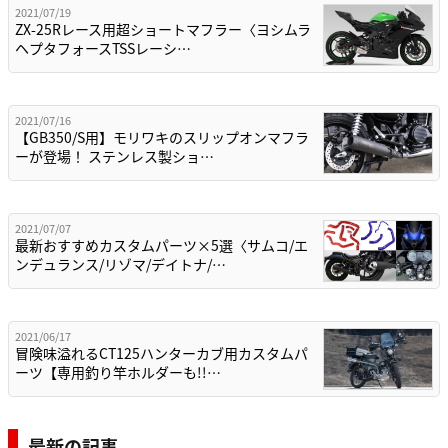
2021/07/19
ZX-25Rレース用超ショートマフラー〈ヨシムラ
ヘプタフォースTSSレーシ…
2021/07/16
【GB350/S用】モリワキのスリップオンマフラ
ーが登場！ ステンレス製ショ…
2021/07/07
最新おすすめカスタムパーツ×5選〈サムコ/エ
ンデュランス/リゾマ/デイトナ/…
2021/06/17
冒険味溢れるCT125ハンターカブ用カスタムパ
ーツ【専用釣り竿ホルダーも!!…
最新の記事