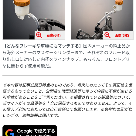
画像(6枚)
画像(6枚)
【どんなブレーキや車種にもマッチする】
国内メーカーの純正品か
ら海外メーカーのマスターシリンダーまで、それぞれのフルード取
り出し口に対応した内径をラインナップ。もちろん、フロント／リ
ヤに関わらず使用可能だ。
※本内容は記事公開日時点のものであり、将来にわたってその真正性を保
証するものでないこと、公開後の時間経過等に伴って内容に不備が生じる
可能性があることをご了承ください。※掲載されている製品等について、
当サイトがその品質等を十全に保証するものではありません。よって、そ
の購入／利用にあたっては自己責任にてお願いします。※特別な表記がな
いかぎり、価格情報は税込です。