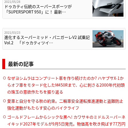
2021/05/28
ドゥカティ伝統のスーパースポーツが
「SUPERSPORT 950」に！ 最新…
2021/03/23
進化するスーパーミッド・パニガーレV2 試乗記
Vol.2 「ドゥカティツイ…
最新の記事
なぜヨシムラはコンプリート車を作り続けたのか? ハヤブサX-1か
らオフ車をモタード化したM450Rまで、心に刺さる2000年代初頭
の珠玉の意欲作たちを振り返る
愛車と自分を守る秋の約束。二輪車安全運転推進運動と盗難防止
強化運動がもたらす安心のバイクライフ
ゴールドフレームからシックな黒へ! カワサキのミドルスーパーネ
イキッド2027年モデルが9月5日発売。物価高を吹き飛ばす77万円