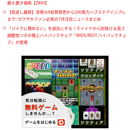
据え置き価格【Z400】
【見逃し厳禁】漆黒の4気筒発売から200馬力ハブステアインプレ
まで! カワサキファン必見の7月注目ニュースまとめ
「バイクに積めない」を過去にする！デイトナから肘掛け＆高さ
調整枕つきの極上ハイバックチェア『WIDE/REST ハイバックチェ
ア』が登場