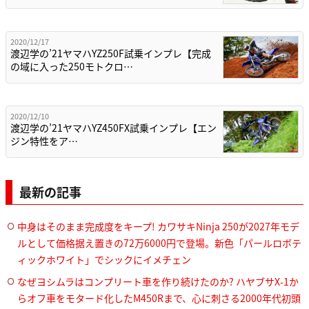
2020/12/17
渡辺学の’21ヤマハYZ250F試乗インプレ【完成
の域に入った250モトクロ…
2020/12/10
渡辺学の’21ヤマハYZ450FX試乗インプレ【エン
ジン特性をア…
最新の記事
中身はそのまま完成度をキープ! カワサキNinja 250が2027年モデ
ルとして価格据え置きの72万6000円で登場。新色「パールロボテ
ィックホワイト」でシックにイメチェン
なぜヨシムラはコンプリート車を作り続けたのか? ハヤブサX-1か
らオフ車をモタード化したM450Rまで、心に刺さる2000年代初頭