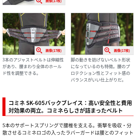
画像(17枚)
画像(17枚)
画像(17枚)
3本のアジャストベルトは伸縮性
脚の動きを妨げないベルト形状
があり、腰まわり全体のホール
になっているのも特徴。腰のプ
ド性を調整できる。
ロテクション性とフィット感の
バランスがいい仕上がりだ。
コミネ SK-605バックブレイス：高い安全性と費用
対効果の両立。コミネらしさが詰まったベルト
5本のサポートスプリングで腰椎を支える。衝撃を吸収・分
散させるコミネロゴの入ったラバーガードは腰とのフィット