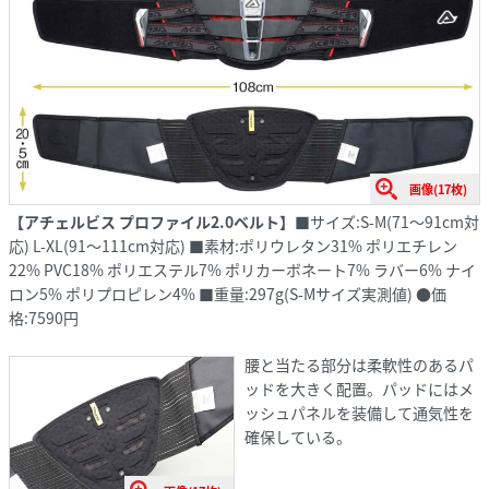
画像(17枚)
【アチェルビス プロファイル2.0ベルト】
■サイズ:S-M(71〜91cm対
応) L-XL(91〜111cm対応) ■素材:ポリウレタン31% ポリエチレン
22% PVC18% ポリエステル7% ポリカーボネート7% ラバー6% ナイ
ロン5% ポリプロピレン4% ■重量:297g(S-Mサイズ実測値) ●価
格:7590円
腰と当たる部分は柔軟性のあるパ
ッドを大きく配置。パッドにはメ
ッシュパネルを装備して通気性を
確保している。