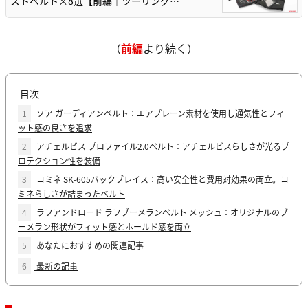
ストベルト×8選【前編｜ツーリング…
（
前編
より続く）
目次
1
ソア ガーディアンベルト：エアプレーン素材を使用し通気性とフィ
ット感の良さを追求
2
アチェルビス プロファイル2.0ベルト：アチェルビスらしさが光るプ
ロテクション性を装備
3
コミネ SK-605バックブレイス：高い安全性と費用対効果の両立。コ
ミネらしさが詰まったベルト
4
ラフアンドロード ラフブーメランベルト メッシュ：オリジナルのブ
ーメラン形状がフィット感とホールド感を両立
5
あなたにおすすめの関連記事
6
最新の記事