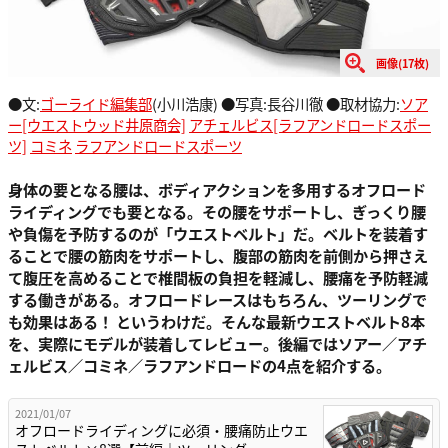
画像(17枚)
●文:
ゴーライド編集部
(小川浩康) ●写真:長谷川徹 ●取材協力:
ソア
ー[ウエストウッド井原商会]
アチェルビス[ラフアンドロードスポー
ツ]
コミネ
ラフアンドロードスポーツ
身体の要となる腰は、ボディアクションを多用するオフロード
ライディングでも要となる。その腰をサポートし、ぎっくり腰
や負傷を予防するのが「ウエストベルト」だ。ベルトを装着す
ることで腰の筋肉をサポートし、腹部の筋肉を前側から押さえ
て腹圧を高めることで椎間板の負担を軽減し、腰痛を予防軽減
する働きがある。オフロードレースはもちろん、ツーリングで
も効果はある！ というわけだ。そんな最新ウエストベルト8本
を、実際にモデルが装着してレビュー。後編ではソアー／アチ
ェルビス／コミネ／ラフアンドロードの4点を紹介する。
2021/01/07
オフロードライディングに必須・腰痛防止ウエ