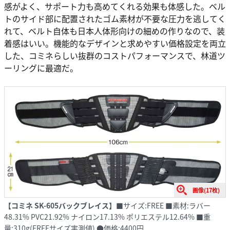
感がよく、サポート力も高めてくれる効果も体感した。ベル
トのサイド部に配置されたゴム素材が不要な圧力を逃してく
れて、ベルト自体も日本人体形向けの細めの作りなので、装
着感はいい。機能的なデザインと求めやすい価格設定を両立
した、コミネらしい抜群のコストパフォーマンスで、林道ツ
ーリングに最適だ。
画像(17枚)
【コミネ SK-605バックブレイス】
■サイズ:FREE ■素材:ラバー
48.31% PVC21.92% ナイロン17.13% ポリエステル12.64% ■重
量:310g(FREEサイズ実測値) ●価格:4400円