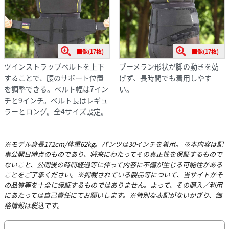
画像(17枚)
画像(17枚)
ツインストラップベルトを上下
ブーメラン形状が脚の動きを妨
することで、腰のサポート位置
げず、長時間でも着用しやす
を調整できる。ベルト幅は7イン
い。
チと9インチ。ベルト長はレギュ
ラーとロング。全4サイズ設定。
※モデル身長172cm/体重62kg。パンツは30インチを着用。 ※本内容は記
事公開日時点のものであり、将来にわたってその真正性を保証するもので
ないこと、公開後の時間経過等に伴って内容に不備が生じる可能性がある
ことをご了承ください。※掲載されている製品等について、当サイトがそ
の品質等を十全に保証するものではありません。よって、その購入／利用
にあたっては自己責任にてお願いします。※特別な表記がないかぎり、価
格情報は税込です。