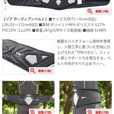
画像(17枚)
【ソア ガーディアンベルト】
■サイズ:S/M(71〜91cm対応)
L/XL(91〜111cm対応) ■素材:ポリイミド44% ポリエステル27%
PVC15% ゴム14% ■重量:267g(S/Mサイズ実測値) ●価格:5148円
軽量なバイオフォーム素材を使用
し、人間工学に基づいた形状に仕
上げられた”TPRパネル”。フィッ
ト感とサポート力を両立する。ベ
ルト中央がすべり止めラバー。
画像(17枚)
画像(17枚)
画像(17枚)