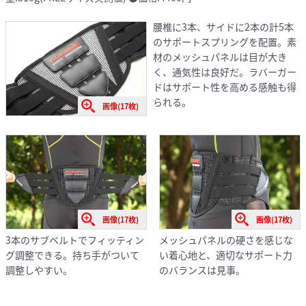
腰椎に3本、サイドに2本の計5本
のサポートスプリングを配置。素
材のメッシュパネルは目が大き
く、通気性は良好だ。ラバーガー
ドはサポート性を高める感触も得
られる。
画像(17枚)
画像(17枚)
画像(17枚)
3本のサブベルトでフィッティン
メッシュパネルの硬さを感じな
グ調整できる。持ち手がついて
い着心地と、適切なサポート力
調整しやすい。
のバランスは見事。