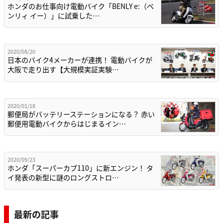
ホンダのお仕事向け電動バイク「BENLY e:（ベ
ンリィ イー）」に試乗した…
2020/08/20
日本のバイク4メーカーが連携！ 電動バイクが
大阪で走り出す【大規模実証実験…
2020/01/18
郵便局がバッテリーステーションになる？ 赤い
郵便用電動バイクからはじまるイン…
2020/09/23
ホンダ「スーパーカブ110」に新エンジン！ タ
イ発表の新型に謎のロングストロ…
最新の記事