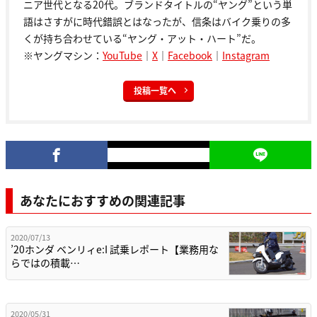
ニア世代となる20代。ブランドタイトルの“ヤング”という単
語はさすがに時代錯誤とはなったが、信条はバイク乗りの多
くが持ち合わせている“ヤング・アット・ハート”だ。
※ヤングマシン：
YouTube
｜
X
｜
Facebook
｜
Instagram
投稿一覧へ
あなたにおすすめの関連記事
2020/07/13
’20ホンダ ベンリィe:I 試乗レポート【業務用な
らではの積載…
2020/05/31