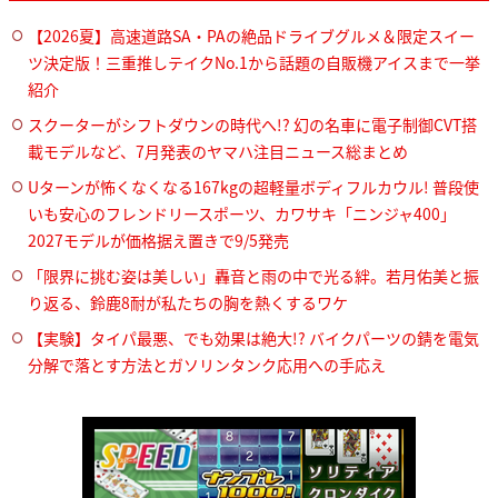
【2026夏】高速道路SA・PAの絶品ドライブグルメ＆限定スイー
ツ決定版！三重推しテイクNo.1から話題の自販機アイスまで一挙
紹介
スクーターがシフトダウンの時代へ!? 幻の名車に電子制御CVT搭
載モデルなど、7月発表のヤマハ注目ニュース総まとめ
Uターンが怖くなくなる167kgの超軽量ボディフルカウル! 普段使
いも安心のフレンドリースポーツ、カワサキ「ニンジャ400」
2027モデルが価格据え置きで9/5発売
「限界に挑む姿は美しい」轟音と雨の中で光る絆。若月佑美と振
り返る、鈴鹿8耐が私たちの胸を熱くするワケ
【実験】タイパ最悪、でも効果は絶大!? バイクパーツの錆を電気
分解で落とす方法とガソリンタンク応用への手応え