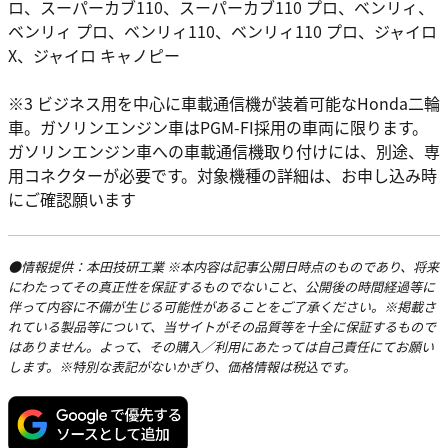
ロ、スーパーカブ110、スーパーカブ110 プロ、ベンリィ、
ベンリィ プロ、ベンリィ110、ベンリィ110 プロ、ジャイロ
X、ジャイロ キャノピー
※3 ビジネス用を中心に車載通信機が装着可能なHonda二輪
車。ガソリンエンジン車はPGM-FI採用の車両に限ります。
ガソリンエンジン車への車載通信機取り付けには、別途、専
用コネクターが必要です。対象機種の詳細は、お申し込み時
にご確認願います
●情報提供：本田技研工業 ※本内容は記事公開日時点のものであり、将来
にわたってその真正性を保証するものでないこと、公開後の時間経過等に
伴って内容に不備が生じる可能性があることをご了承ください。※掲載さ
れている製品等について、当サイトがその品質等を十全に保証するもので
はありません。よって、その購入／利用にあたっては自己責任にてお願い
します。※特別な表記がないかぎり、価格情報は税込です。