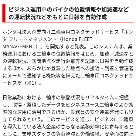
ビジネス運用中のバイクの位置情報や加減速など
の運転状況などをもとに日報を自動作成
ホンダは法人企業向け二輪車用コネクテッドサービス「ホン
ダ フリートマネジメント（Honda FLEET
MANAGEMENT）」を開始すると発表。このシステムは、業
務運用における二輪車の位置情報をはじめ、加速／減速など
の運転状況、訪問地点や走行距離等を記録し日報を自動作成
するほか、あらかじめ登録した地点への接近・到着を管理者
にメールで通知する機能等を備えた二輪車用コネクテッドサ
ービスだ（※1）。
日常業務における二輪車の稼働状況をリアルタイムに把握
し、取得・蓄積したデータをビジネスユース二輪車のより効
率的な運用に活用できるほか、乗務員の安全運転啓発にも役
立てられるという。このサービスを通じ、ビジネスに二輪車
を導入している法人企業のさらなる業務効率化に寄与すると
ともに、業務スタッフの負荷軽減と労働環境、安全面の向上