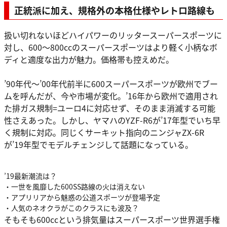
正統派に加え、規格外の本格仕様やレトロ路線も
扱い切れないほどハイパワーのリッタースーパースポーツに
対し、600〜800ccのスーパースポーツはより軽く小柄なボ
ディと適度な出力が魅力。価格帯も控えめだ。
’90年代〜’00年代前半に600スーパースポーツが欧州でブー
ムを呼んだが、今や市場が変化。’16年から欧州で適用され
た排ガス規制=ユーロ4に対応せず、そのまま消滅する可能
性さえあった。しかし、ヤマハのYZF-R6が’17年型でいち早
く規制に対応。同じくサーキット指向のニンジャZX-6R
が’19年型でモデルチェンジして話題になっている。
’19最新潮流は？
・一世を風靡した600SS路線の火は消えない
・アプリリアから魅惑の公道スポーツが登場予定
・人気のネオクラがこのクラスにも波及？
そもそも600ccという排気量はスーパースポーツ世界選手権