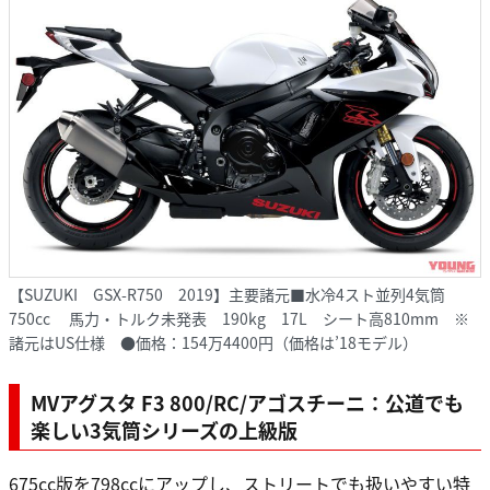
【SUZUKI GSX-R750 2019】主要諸元■水冷4スト並列4気筒
750cc 馬力・トルク未発表 190kg 17L シート高810mm ※
諸元はUS仕様 ●価格：154万4400円（価格は’18モデル）
MVアグスタ F3 800/RC/アゴスチーニ：公道でも
楽しい3気筒シリーズの上級版
675cc版を798ccにアップし、ストリートでも扱いやすい特