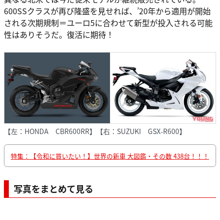
600SSクラスが再び隆盛を見せれば、’20年から適用が開始
される次期規制＝ユーロ5に合わせて新型が投入される可能
性はありそうだ。復活に期待！
【左：HONDA CBR600RR】【右：SUZUKI GSX-R600】
特集：【令和に買いたい！】世界の新車 大図鑑・その数 438台！！！
写真をまとめて見る