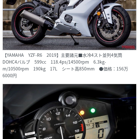
【YAMAHA YZF-R6 2019】主要諸元■水冷4スト並列4気筒
DOHC4バルブ 599cc 118.4ps/14500rpm 6.3kg-
m/10500rpm 190kg 17L シート高850mm ●価格：156万
6000円