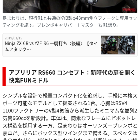
足まわりは、現行R1と共通のKYB製φ43mm倒立フォークに専用セッ
ティングを施す。ブレンボキャリパー＋マスターもR1譲り。
2019/01/15
Ninja ZX-6R vs YZF-R6 一騎打ち〈後編〉【タイ
ムアタック…
アプリリア RS660 コンセプト：新時代の扉を開く
快楽FUNミドル
シンプルな設計で軽量コンパクト化を追求し、手軽に本格ス
ポーツ可能なモデルとして提案される1台。心臓はRSV4
1100ファクトリーのV型4気筒から派生したミニマムな並列2
気筒660ccを新設計。車体は、簡素なフレームにピボットレ
ス構造を採用する一方、足まわりはオーリンズ＋ブレンボと
豪華だ。さらにボックス型ウイングまで備える。スペックは