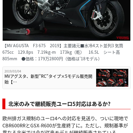
【MV AGUSTA F3 675 2019】主要諸元■水冷4スト並列3 気筒
675cc 129.8ps 7.19kg-m 173kg（乾） 16.5L シート高
805mm ●価格：179万2800円（価格は’18モデル）
2019/03/04
MVアグスタ、新型”RC”タイプ×5モデル販売開
始【…
北米のみで継続販売ユーロ5対応はあるか?
欧州排ガス規制のユーロ4への対応を見送り、ついに現地で
CBR600RRとGSX-R600が生産終了に。ただし、規制基準が
異なる北米では今だ従来モデルが継続販売されている。