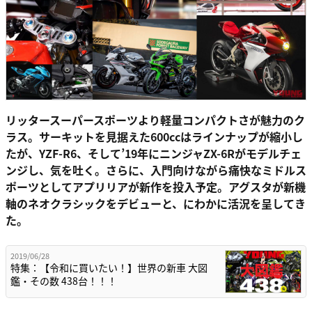
リッタースーパースポーツより軽量コンパクトさが魅力のク
ラス。サーキットを見据えた600ccはラインナップが縮小し
たが、YZF-R6、そして’19年にニンジャZX-6Rがモデルチェ
ンジし、気を吐く。さらに、入門向けながら痛快なミドルス
ポーツとしてアプリリアが新作を投入予定。アグスタが新機
軸のネオクラシックをデビューと、にわかに活況を呈してき
た。
2019/06/28
特集：【令和に買いたい！】世界の新車 大図
鑑・その数 438台！！！