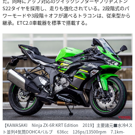
た。同時にアップ対応のクイックシフターやブリヂストン
S22タイヤを採用し、走りも強化されている。2段階式のパ
ワーモードや3段階＋オフが選べるトラコンは、従来型から
継承。ETC2.0車載器を標準で搭載する。
【KAWASAKI Ninja ZX-6R KRT Edition 2019】主要諸元■水冷4ス
ト並列4気筒DOHC4バルブ 636cc 126ps/13500rpm 7.1km-