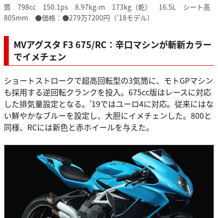
筒 798cc 150.1ps 8.97kg-m 173kg（乾） 16.5L シート高
805mm ●価格：●279万7200円（’18モデル）
MVアグスタ F3 675/RC：辛口マシンが斬新カラー
でイメチェン
ショートストロークで超高回転型の3気筒に、モトGPマシン
も採用する逆回転クランクを投入。675cc版はレースに対応
した排気量設定となる。’19ではユーロ4に対応。従来にはな
い鮮やかなブルーを設定し、大胆にイメチェンした。800と
同様、RCには新色と赤ホイールを与えた。