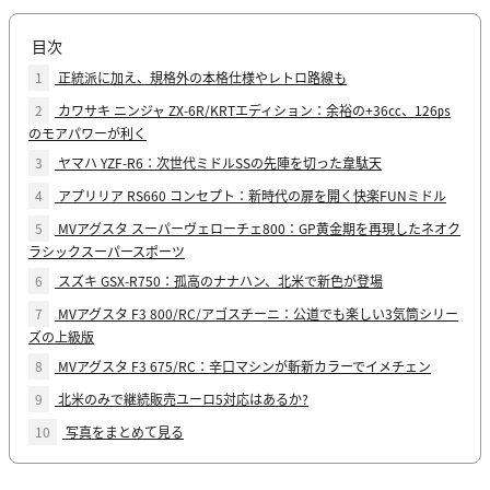
目次
1
正統派に加え、規格外の本格仕様やレトロ路線も
2
カワサキ ニンジャ ZX-6R/KRTエディション：余裕の+36㏄、126㎰
のモアパワーが利く
3
ヤマハ YZF-R6：次世代ミドルSSの先陣を切った韋駄天
4
アプリリア RS660 コンセプト：新時代の扉を開く快楽FUNミドル
5
MVアグスタ スーパーヴェローチェ800：GP黄金期を再現したネオク
ラシックスーパースポーツ
6
スズキ GSX-R750：孤高のナナハン、北米で新色が登場
7
MVアグスタ F3 800/RC/アゴスチーニ：公道でも楽しい3気筒シリー
ズの上級版
8
MVアグスタ F3 675/RC：辛口マシンが斬新カラーでイメチェン
9
北米のみで継続販売ユーロ5対応はあるか?
10
写真をまとめて見る