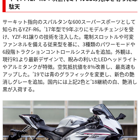
駄天
サーキット指向のスパルタンな600スーパースポーツとして
知られるYZF-R6。’17年型で9年ぶりにモデルチェンジを受
け、YZF-R1譲りの技術を注入した。電制スロットルや可変
ファンネルを備える従来型を基に、3種類のパワーモードや
6段階トラクションコントロールシステムを追加。外観は、
現行R1より最新デザインで、睨みの利いたLEDヘッドライト
やアルミタンクが特徴。空気抵抗値を8％改善し、最高速も
アップした。’19では青のグラフィックを変更し、新色の艶
消しグレーを追加。国内には上記2色と’18継続の白、艶消し
黒が入荷する。