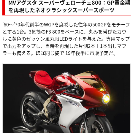
MVアグスタ スーパーヴェローチェ800：GP黄金期
を再現したネオクラシックスーパースポーツ
’60～’70年代前半のWGPを席巻した往年の500GPをモチーフ
とする1台。3気筒のF3 800をベースに、丸みを帯びたカウ
ルに黄色のゼッケン風丸眼LEDライトを与えた。専用マップ
で出力をアップし、当時を再現した片側2本＋1本出しマフ
ラーも備える。ほぼ同じ姿で’19年後半に市販予定だ。