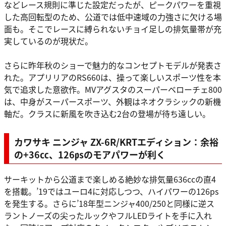
などレース規則に準じた設定だったが、ピークパワーを重視
した高回転型のため、公道では低中速域の力強さに欠ける場
面も。そこでレースに縛られないチョイ足しの排気量帯が充
実しているのが現状だ。
さらに昨年秋のショーで魅力的なコンセプトモデルが発表さ
れた。アプリリアのRS660は、操って楽しいスポーツ性を本
気で追求した意欲作。MVアグスタのスーパーベローチェ800
は、中身がスーパースポーツ、外観はネオクラシックの新機
軸だ。クラスに新風を吹き込む2台の登場が待ち遠しい。
カワサキ ニンジャ ZX-6R/KRTエディション：余裕
の+36㏄、126㎰のモアパワーが利く
サーキットから公道まで楽しめる絶妙な排気量636ccの直4
を搭載。’19ではユーロ4に対応しつつ、ハイパワーの126ps
を発生する。さらに’18年型ニンジャ400/250と同様に逆ス
ラントノーズの尖ったルックやフルLEDライトを手に入れ