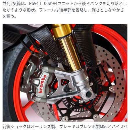
並列2気筒は、RSV4 1100のV4ユニットから後ろバンクを切り落とし
たかのような形状。フレームは後半部を省略し、軽さとしなやかさ
を狙う。
前後ショックはオーリンズ製、ブレーキはブレンボ製M50とハイスペ