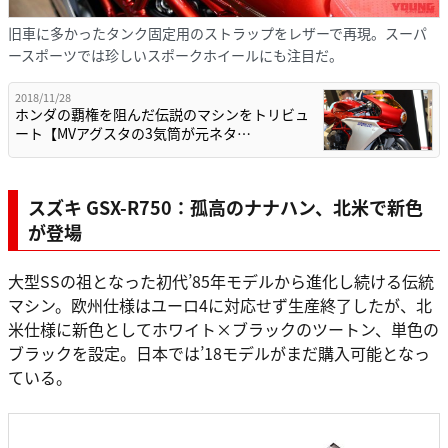
旧車に多かったタンク固定用のストラップをレザーで再現。スーパ
ースポーツでは珍しいスポークホイールにも注目だ。
2018/11/28
ホンダの覇権を阻んだ伝説のマシンをトリビュ
ート【MVアグスタの3気筒が元ネタ…
スズキ GSX-R750：孤高のナナハン、北米で新色
が登場
大型SSの祖となった初代’85年モデルから進化し続ける伝統
マシン。欧州仕様はユーロ4に対応せず生産終了したが、北
米仕様に新色としてホワイト×ブラックのツートン、単色の
ブラックを設定。日本では’18モデルがまだ購入可能となっ
ている。