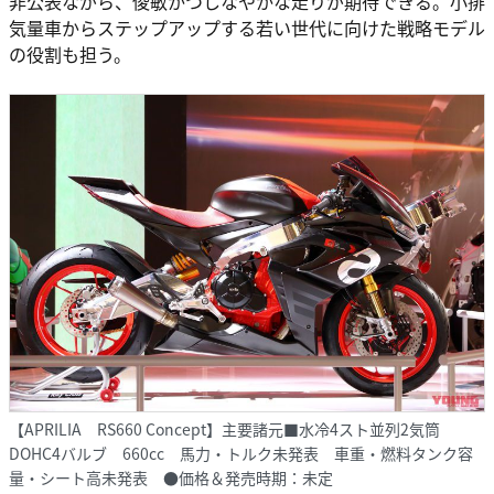
非公表ながら、俊敏かつしなやかな走りが期待できる。小排
気量車からステップアップする若い世代に向けた戦略モデル
の役割も担う。
【APRILIA RS660 Concept】主要諸元■水冷4スト並列2気筒
DOHC4バルブ 660cc 馬力・トルク未発表 車重・燃料タンク容
量・シート高未発表 ●価格＆発売時期：未定