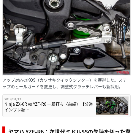
アップ対応のKQS（カワサキクイックシフター）を獲得した。ステ
ップのヒールガードを変更し、調整式クラッチレバーも新採用。
2019/01/13
Ninja ZX-6R vs YZF-R6 一騎打ち〈前編〉【公道
インプレ編…
ヤマハ YZF-R6：次世代ミドルSSの先陣を切った韋