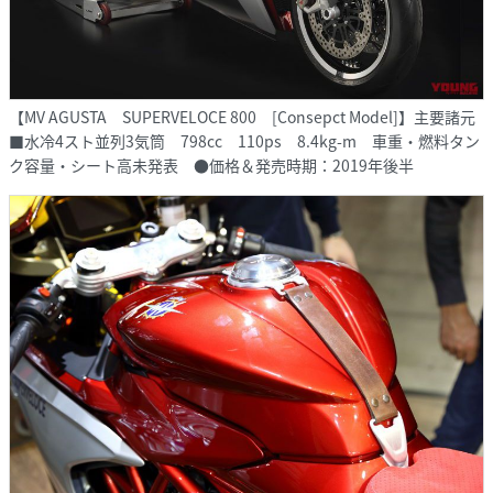
【MV AGUSTA SUPERVELOCE 800 [Consepct Model]】主要諸元
■水冷4スト並列3気筒 798cc 110ps 8.4kg-m 車重・燃料タン
ク容量・シート高未発表 ●価格＆発売時期：2019年後半